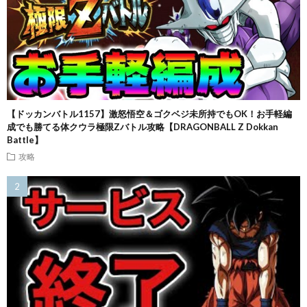
【ドッカンバトル1157】激怒悟空＆ゴクベジ未所持でもOK！お手軽編
成でも勝てる体クウラ極限Zバトル攻略【DRAGONBALL Z Dokkan
Battle】
攻略