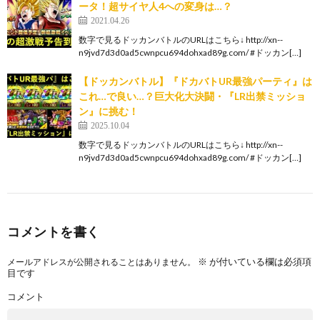
ータ！超サイヤ人4への変身は…？
2021.04.26
数字で見るドッカンバトルのURLはこちら↓ http://xn--
n9jvd7d3d0ad5cwnpcu694dohxad89g.com/ #ドッカン[…]
【ドッカンバトル】『ドカバトUR最強パーティ』は
これ…で良い…？巨大化大決闘・『LR出禁ミッショ
ン』に挑む！
2025.10.04
数字で見るドッカンバトルのURLはこちら↓ http://xn--
n9jvd7d3d0ad5cwnpcu694dohxad89g.com/ #ドッカン[…]
コメントを書く
※
が付いている欄は必須項
メールアドレスが公開されることはありません。
目です
コメント