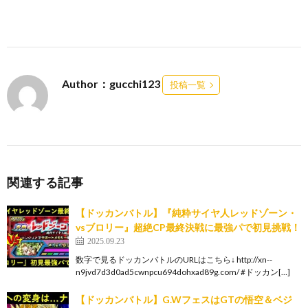
Author：gucchi123
投稿一覧
関連する記事
【ドッカンバトル】『純粋サイヤ人レッドゾーン・
vsブロリー』超絶CP最終決戦に最強パで初見挑戦！
2025.09.23
数字で見るドッカンバトルのURLはこちら↓ http://xn--
n9jvd7d3d0ad5cwnpcu694dohxad89g.com/ #ドッカン[…]
【ドッカンバトル】G.WフェスはGTの悟空＆ベジ