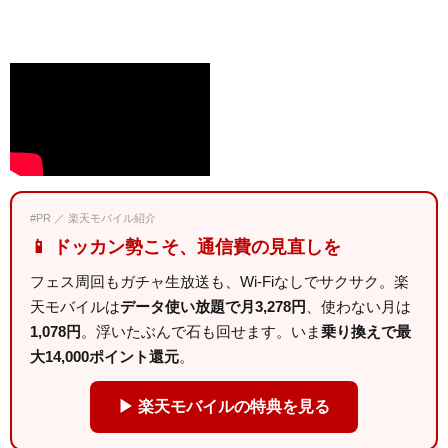
#PR ／ 楽天モバイル紹介
📱 ドッカン勢こそ、通信費の見直しを
フェス周回もガチャ生放送も、Wi-Fiなしでサクサク。楽
天モバイルは
データ使い放題で月3,278円
、使わない月は
1,078円
。浮いたぶんで石も回せます。いま
乗り換えで最
大14,000ポイント還元
。
▶ 楽天モバイルの特典を見る