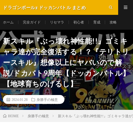
ドラゴンボールz ドッカンバトル まとめ
ホーム
完全ガイド
リセマラ
初心者
育成
攻略
新スキル『ぶっ壊れ神性能!!』ゴミキ
ャラ達が完全復活する！？『テリトリ
ースキル』想像以上にヤバいので解
説/ドカバト9周年【ドッカンバトル】
【地球育ちのげるし】
2024.01.28
身勝手の極意
身勝手の極意
新スキル『ぶっ壊れ神性能!!』ゴミキャラ達
HOME