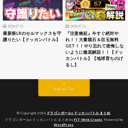
2026.07.15
2026.07.15
最新祭LRのセルマックスを守
『注意喚起』今すぐ絶対や
護りたい【ドッカンバトル】
れ！！大量龍石＆目玉無料
GET！！やり忘れて後悔しな
いように徹底解説！！【ドッ
カンバトル】【地球育ちのげ
るし】
Back to Top
© Copyright 2026
ドラゴンボールz ドッカンバトル まとめ
.
ドラゴンボールz ドッカンバトル まとめ by
FIT-Web Create
. Powered by
WordPress
.