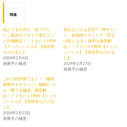
関連
悩んでる人向け『超ブロリ
龍石ない人は必見!!『神チケッ
ー』最強サブキャラ適正ラン
ト』超感謝チケットで『目玉
ク評価解説！！ドカバト9周年
LR虹になる』確率を徹底解
【ドッカンバトル】【地球育
説！！ドカバト9周年【ドッカ
ちのげるし】
ンバトル】【地球育ちのげる
2024年2月6日
し】
身勝手の極意
2024年1月27日
身勝手の極意
これで絶対勝てる！！『極限
身勝手＆キラベジ』極限Zバト
ル『勝てる編成』徹底解
説！！ドカバト9周年【ドッカ
ンバトル】【地球育ちのげる
し】
2024年2月23日
身勝手の極意