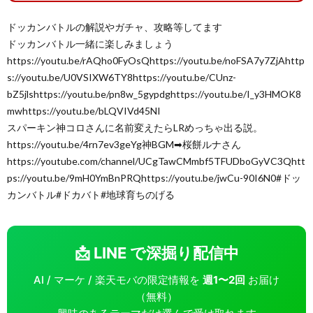
ドッカンバトルの解説やガチャ、攻略等してます
ドッカンバトル一緒に楽しみましょう
https://youtu.be/rAQho0FyOsQhttps://youtu.be/noFSA7y7ZjAhttp
s://youtu.be/U0VSIXW6TY8https://youtu.be/CUnz-
bZ5jlshttps://youtu.be/pn8w_5gypdghttps://youtu.be/I_y3HMOK8
mwhttps://youtu.be/bLQVIVd45NI
スパーキン神コロさんに名前変えたらLRめっちゃ出る説。
https://youtu.be/4rn7ev3geYg神BGM➡︎桜餅ルナさん
https://youtube.com/channel/UCgTawCMmbf5TFUDboGyVC3Qhtt
ps://youtu.be/9mH0YmBnPRQhttps://youtu.be/jwCu-90I6N0#ドッ
カンバトル#ドカバト#地球育ちのげる
📩 LINE で深掘り配信中
AI / マーケ / 楽天モバの限定情報を
週1〜2回
お届け
（無料）