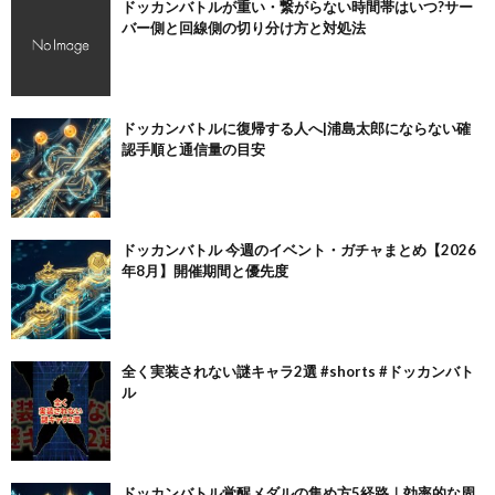
ドッカンバトルが重い・繋がらない時間帯はいつ?サー
バー側と回線側の切り分け方と対処法
ドッカンバトルに復帰する人へ|浦島太郎にならない確
認手順と通信量の目安
ドッカンバトル 今週のイベント・ガチャまとめ【2026
年8月】開催期間と優先度
全く実装されない謎キャラ2選 #shorts #ドッカンバト
ル
ドッカンバトル覚醒メダルの集め方5経路｜効率的な周