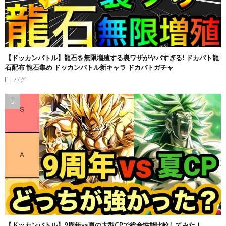
【ドッカンバトル】龍石を無限増殖する裏ワザがヤバすぎる! ドカバト龍
石配布 龍石集め ドッカンバトル新キャラ ドカバトガチャ
バグ
【ドッカンバトル】9周年vs夏の大型CPで総合性能比較してみた！