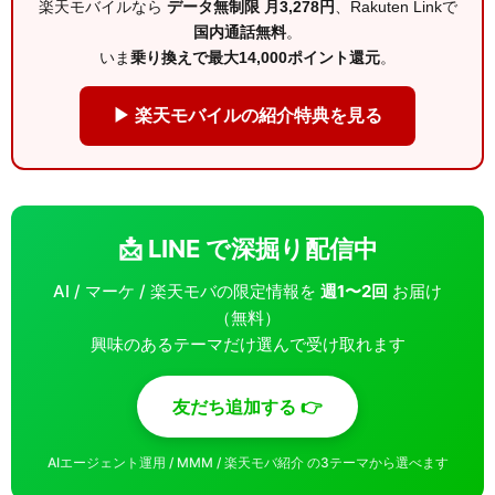
楽天モバイルなら
データ無制限 月3,278円
、Rakuten Linkで
国内通話無料
。
いま
乗り換えで最大14,000ポイント還元
。
▶ 楽天モバイルの紹介特典を見る
📩 LINE で深掘り配信中
AI / マーケ / 楽天モバの限定情報を
週1〜2回
お届け
（無料）
興味のあるテーマだけ選んで受け取れます
友だち追加する 👉
AIエージェント運用 / MMM / 楽天モバ紹介 の3テーマから選べます