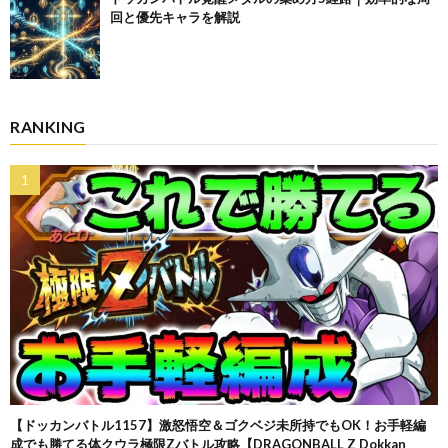
回と優先キャラを解説
RANKING
【ドッカンバトル1157】激怒悟空＆ゴクベジ未所持でもOK！お手軽編
成でも勝てる体クウラ極限Zバトル攻略【DRAGONBALL Z Dokkan