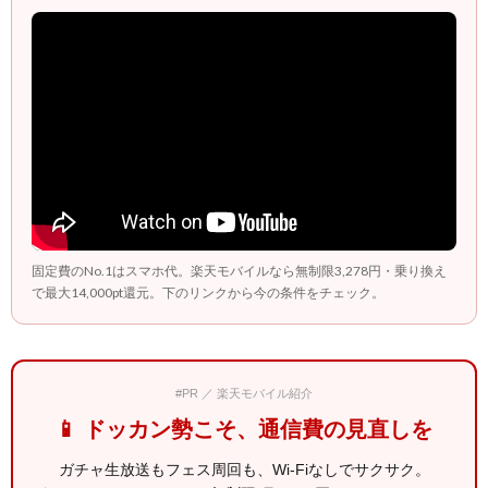
固定費のNo.1はスマホ代。楽天モバイルなら無制限3,278円・乗り換え
で最大14,000pt還元。下のリンクから今の条件をチェック。
#PR ／ 楽天モバイル紹介
📱 ドッカン勢こそ、通信費の見直しを
ガチャ生放送もフェス周回も、Wi-Fiなしでサクサク。