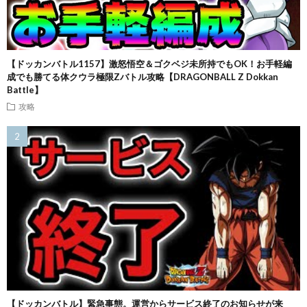
【ドッカンバトル1157】激怒悟空＆ゴクベジ未所持でもOK！お手軽編
成でも勝てる体クウラ極限Zバトル攻略【DRAGONBALL Z Dokkan
Battle】
攻略
【ドッカンバトル】緊急事態。運営からサービス終了のお知らせが来