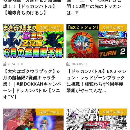
成！！【ドッカンバトル】
開！10周年の先のドッカン
【地球育ちのげるし】
は…？
身勝手の極意
身勝手の極意
2024.05.31
2024.05.31
【大穴はゴクウラブック】6
【ドッカンバトル】EXミッシ
月の超極限Z覚醒キャラ予
ョン・レッドゾーンブラック
想！｜#超DOKKANキャンペ
に挑戦！相変わらず9周年極
ーン│ドッカンバトル【ソニ
限組がやってんな…
オTV】
身勝手の極意
身勝手の極意