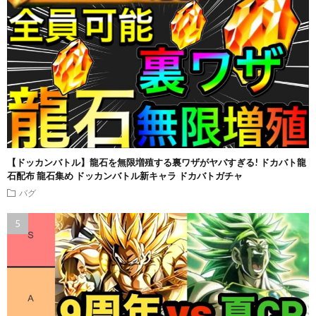
【ドッカンバトル】龍石を無限増殖する裏ワザがヤバすぎる! ドカバト龍
石配布 龍石集め ドッカンバトル新キャラ ドカバトガチャ
バグ