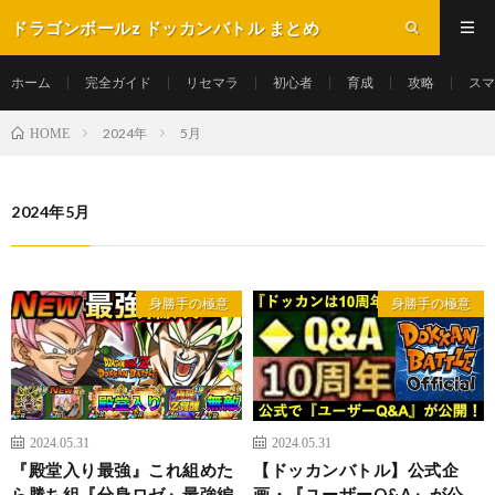
ドラゴンボールz ドッカンバトル まとめ
ホーム
完全ガイド
リセマラ
初心者
育成
攻略
スマ
2024年
5月
HOME
2024年5月
身勝手の極意
身勝手の極意
2024.05.31
2024.05.31
『殿堂入り最強』これ組めた
【ドッカンバトル】公式企
ら勝ち組『分身ロゼ』最強編
画・『ユーザーQ&A』が公