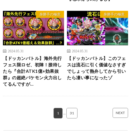
身勝手の極意
身勝手の極意
2024.05.31
2024.05.31
【ドッカンバトル】海外先行
【ドッカンバトル】このフェ
フェス限ロゼ、初陣！接待し
スは流石に引く価値なさすぎ
たら『合計ATK1億+効果抜
でしょって熱弁してから引い
群』の超絶バケモン火力出し
たら凄い事になったゾ
てるんですが…
NEXT
1
…
31