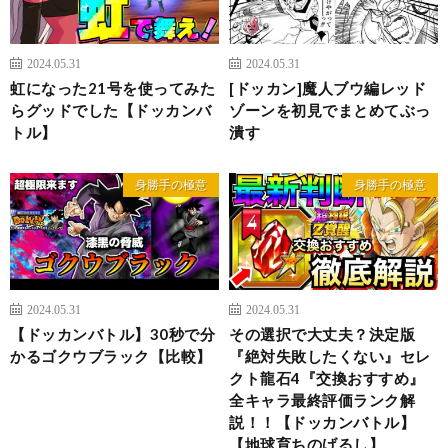
2024.05.31
2024.05.31
虹になった21号を使ってみた
[ドッカン]魔人ブウ編レッド
らグッドでした【ドッカンバ
ゾーンを初見でまとめてぶっ
トル】
潰す
身勝手の極意
身勝手の極意
2024.05.31
2024.05.31
【ドッカンバトル】30秒で分
その選択で大丈夫？決定版
かるゴクウブラック【比較】
『絶対失敗したくない』セレ
クト龍石4『交換おすすめ』
全キャラ最終評価ランク解
説！！【ドッカンバトル】
【地球育ちのげるし】