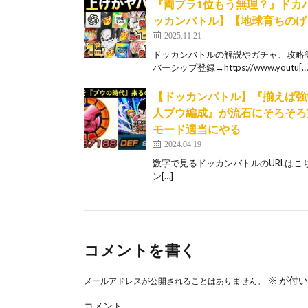
『両プラ1位もう無理？』ドカ
ッカンバトル】【地球育ちのげ
2025.11.21
ドッカンバトルの解説やガチャ、攻略
バーシップ登録→https://www.youtu[…
【ドッカンバトル】『揃えば強
人ブウ編成』が流石にそろそろ
モード適当にやる
2024.04.19
数字で見るドッカンバトルのURLはこちら↓ http
ン[…]
コメントを書く
※
が付い
メールアドレスが公開されることはありません。
コメント