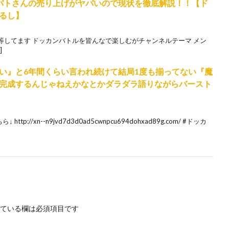
バトさんの売り上げがヤバいので現状を徹底解説！！【ド
るし】
等してます ドッカンバトルを皆んなで楽しむがチャンネルテーマ メン
]
い』と6年間くらい言われ続けて結局1度も揃ってない『魔
完成するんじゃねえかなとかダラダラ語りながらバースト
://xn--n9jvd7d3d0ad5cwnpcu694dohxad89g.com/ #ドッカ
ている欄は必須項目です