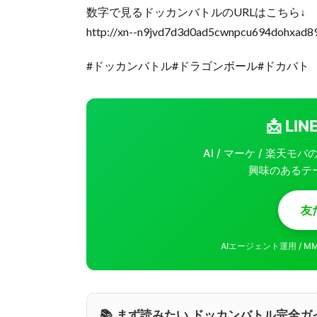
数字で見るドッカンバトルのURLはこちら↓
http://xn--n9jvd7d3d0ad5cwnpcu694dohxad8
#ドッカンバトル#ドラゴンボール#ドカバト
📩 L
AI / マーケ / 楽天
興味のあるテ
友
AIエージェント運用 / 
📚 まず読みたい ドッカンバトル完全ガ