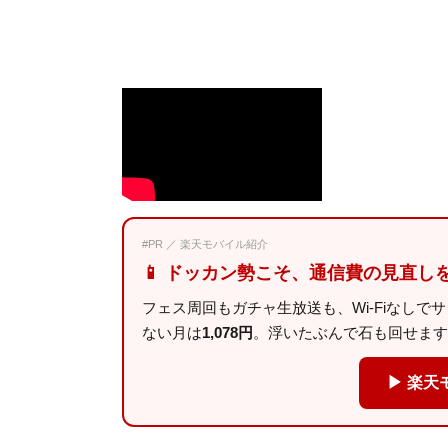
#PR ／ 楽天モバイル紹介
📱 ドッカン勢こそ、通信費の見直し
フェス周回もガチャ生放送も、Wi-Fiなしで
ない月は
1,078円
。浮いたぶんで石も回せます
▶ 楽天