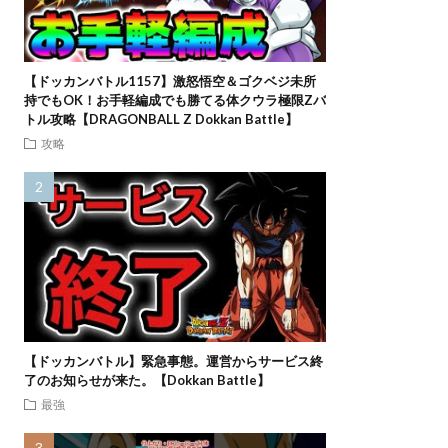
【ドッカンバトル1157】激怒悟空＆ゴクベジ未所
持でもOK！お手軽編成でも勝てる体クウラ極限Zバ
トル攻略【DRAGONBALL Z Dokkan Battle】
攻略
【ドッカンバトル】緊急事態。運営からサービス終
了のお知らせが来た。【Dokkan Battle】
最強