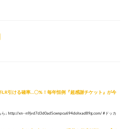
年LR引ける確率…〇%！毎年恒例『超感謝チケット』が今
://xn--n9jvd7d3d0ad5cwnpcu694dohxad89g.com/ #ドッカ