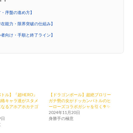
方・序盤の進め方】
潜在能力・限界突破の仕組み】
心者向け・手順と終了ライン】
トル】『超HERO』
【ドラゴンボール】超絶ブロリー
強格キャラ達がスタメ
ガチ勢の女がドッカンバトルのヒ
になるアホアホカテゴ
ーローズコラボガシャを引く🥦✨
2024年11月20日
9日
身勝手の極意
意