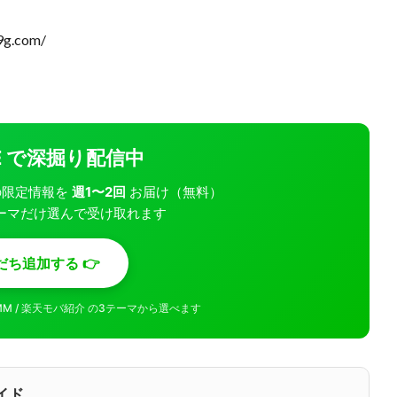
9g.com/
INE で深掘り配信中
モバの限定情報を
週1〜2回
お届け（無料）
ーマだけ選んで受け取れます
だち追加する 👉
MMM / 楽天モバ紹介 の3テーマから選べます
イド