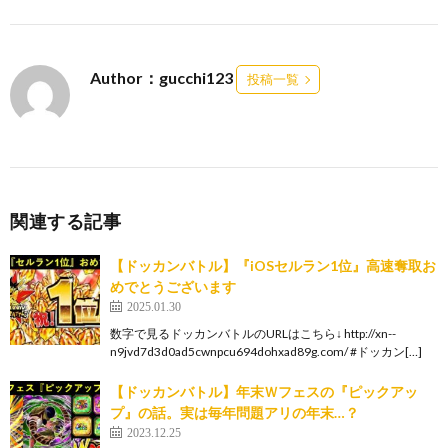
Author：gucchi123
投稿一覧
関連する記事
【ドッカンバトル】『iOSセルラン1位』高速奪取お
めでとうございます
2025.01.30
数字で見るドッカンバトルのURLはこちら↓ http://xn--
n9jvd7d3d0ad5cwnpcu694dohxad89g.com/ #ドッカン[…]
【ドッカンバトル】年末Ｗフェスの『ピックアッ
プ』の話。実は毎年問題アリの年末…？
2023.12.25