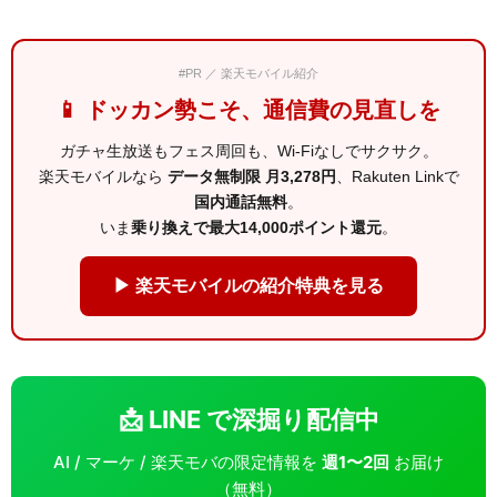
#PR ／ 楽天モバイル紹介
📱 ドッカン勢こそ、通信費の見直しを
ガチャ生放送もフェス周回も、Wi-Fiなしでサクサク。
楽天モバイルなら
データ無制限 月3,278円
、Rakuten Linkで
国内通話無料
。
いま
乗り換えで最大14,000ポイント還元
。
▶ 楽天モバイルの紹介特典を見る
📩 LINE で深掘り配信中
AI / マーケ / 楽天モバの限定情報を
週1〜2回
お届け
（無料）