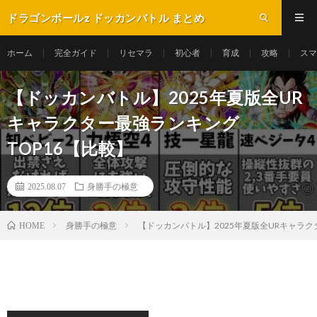
ドラゴンボールz ドッカンバトル まとめ
ホーム
完全ガイド
リセマラ
初心者
育成
攻略
スマ
【ドッカンバトル】2025年夏版全UR
キャラクター最強ランキング
TOP16【比較】
2025.08.07
身勝手の極意
身勝手の極意
【ドッカンバトル】2025年夏版全URキャラク
HOME