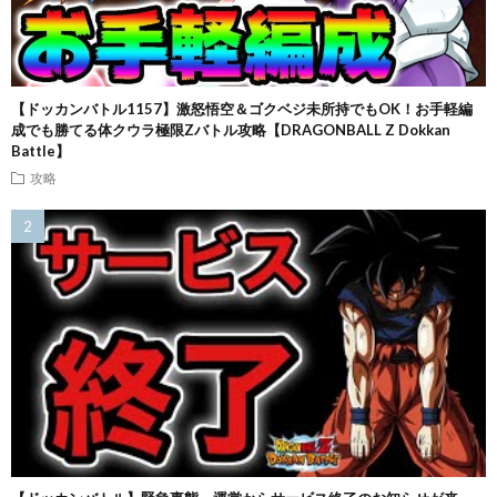
【ドッカンバトル1157】激怒悟空＆ゴクベジ未所持でもOK！お手軽編
成でも勝てる体クウラ極限Zバトル攻略【DRAGONBALL Z Dokkan
Battle】
攻略