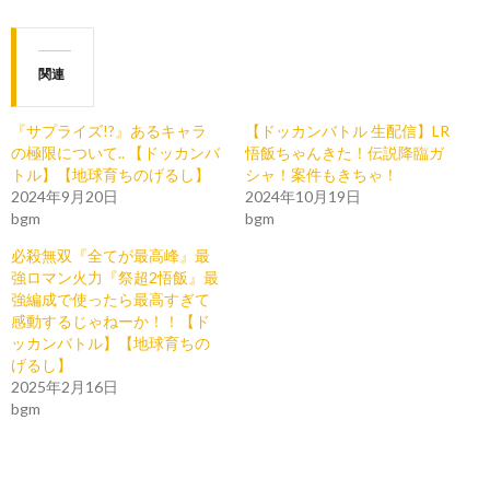
関連
『サプライズ!?』あるキャラ
【ドッカンバトル 生配信】LR
の極限について.. 【ドッカンバ
悟飯ちゃんきた！伝説降臨ガ
トル】【地球育ちのげるし】
シャ！案件もきちゃ！
2024年9月20日
2024年10月19日
bgm
bgm
必殺無双『全てが最高峰』最
強ロマン火力『祭超2悟飯』最
強編成で使ったら最高すぎて
感動するじゃねーか！！【ド
ッカンバトル】【地球育ちの
げるし】
2025年2月16日
bgm