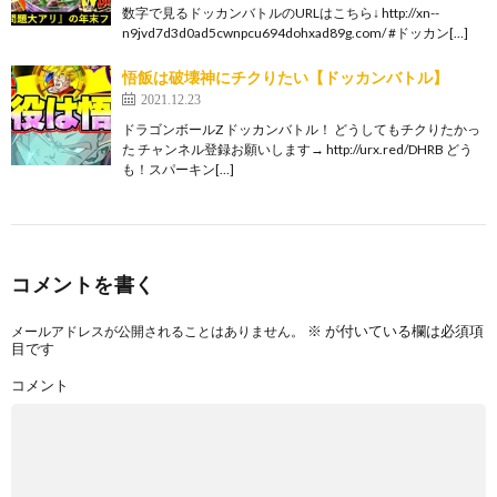
数字で見るドッカンバトルのURLはこちら↓ http://xn--
n9jvd7d3d0ad5cwnpcu694dohxad89g.com/ #ドッカン[…]
悟飯は破壊神にチクりたい【ドッカンバトル】
2021.12.23
ドラゴンボールZ ドッカンバトル！ どうしてもチクりたかっ
た チャンネル登録お願いします→ http://urx.red/DHRB どう
も！スパーキン[…]
コメントを書く
※
が付いている欄は必須項
メールアドレスが公開されることはありません。
目です
コメント