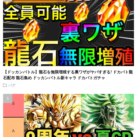
【ドッカンバトル】龍石を無限増殖する裏ワザがヤバすぎる! ドカバト龍
石配布 龍石集め ドッカンバトル新キャラ ドカバトガチャ
バグ