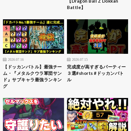
【Dragon Ball Z Dokkan
Battle】
2026.07.16
2026.07.15
【ドッカンバトル】最強チー
完成度が高すぎるパーティー
ム・『メタルクウラ軍団サン
３選#shorts #ドッカンバト
ド』サブキャラ最強ランキン
ル
グ