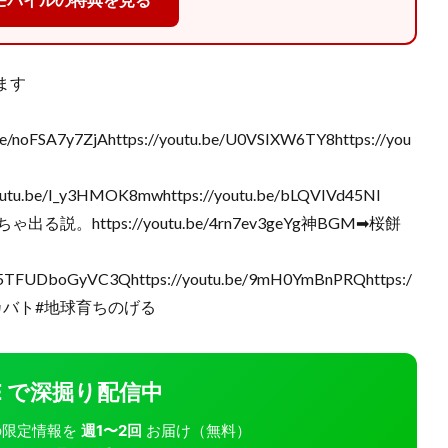
モバイルの特典を見る
ます
be/noFSA7y7ZjAhttps://youtu.be/U0VSIXW6TY8https://you
/youtu.be/I_y3HMOK8mwhttps://youtu.be/bLQVIVd45NI
ttps://youtu.be/4rn7ev3geYg神BGM➡︎桜餅
f5TFUDboGyVC3Qhttps://youtu.be/9mH0YmBnPRQhttps:/
ル#ドカバト#地球育ちのげる
INE で深掘り配信中
モバの限定情報を
週1〜2回
お届け（無料）