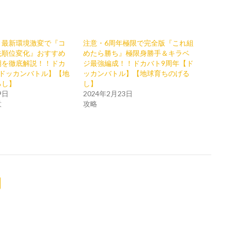
』最新環境激変で『コ
注意・6周年極限で完全版『これ組
先順位変化』おすすめ
めたら勝ち』極限身勝手＆キラベ
期を徹底解説！！ドカ
ジ最強編成！！ドカバト9周年【ド
【ドッカンバトル】【地
ッカンバトル】【地球育ちのげる
るし】
し】
9日
2024年2月23日
意
攻略