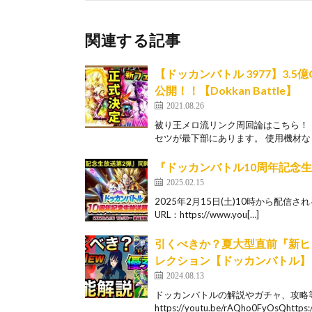
関連する記事
【ドッカンバトル 3977】3
公開！！【Dokkan Battle】
2021.08.26
被り王メロ流リンク周回論はこちら！
セツが最下部にあります。 使用機材など
『ドッカンバトル10周年記念
2025.02.15
2025年2月15日(土)10時から配
URL：https://www.you[…]
引くべきか？夏大型直前『新ヒ
レクション【ドッカンバトル】
2024.08.13
ドッカンバトルの解説やガチャ、攻略
https://youtu.be/rAQho0FyOsQhttps:/