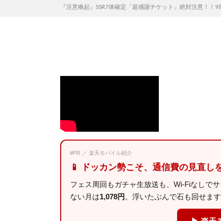
『注意喚起』SSR7体確定「超感謝チケット」絶対注意！！
#PR ／ 楽天モバイル紹介
📱 ドッカン勢こそ、通信費の見直し
フェス周回もガチャ生放送も、Wi-Fiなしで
ない月は
1,078円
。浮いたぶんで石も回せます