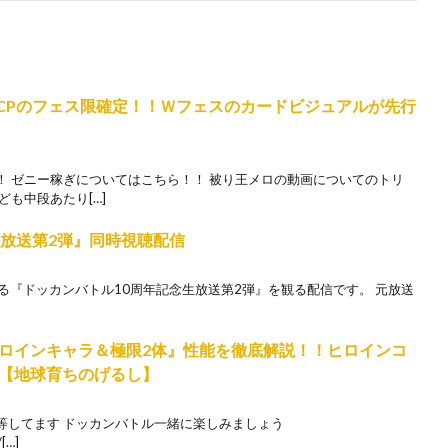
.5億CPのフェス限確定！！Ｗフェスのカードビジュアルが先行
！ ゼニー稼ぎについてはこちら！！ 被り王メロの動画についてのトリ
も中段あたり[…]
生放送第2弾』同時視聴配信
信される『ドッカンバトル10周年記念生放送第2弾』を観る配信です。 元放送
ロインキャラ＆極限2体』性能を徹底解説！！ヒロインコ
【地球育ちのげるし】
等してます ドッカンバトル一緒に楽しみましょう
[…]