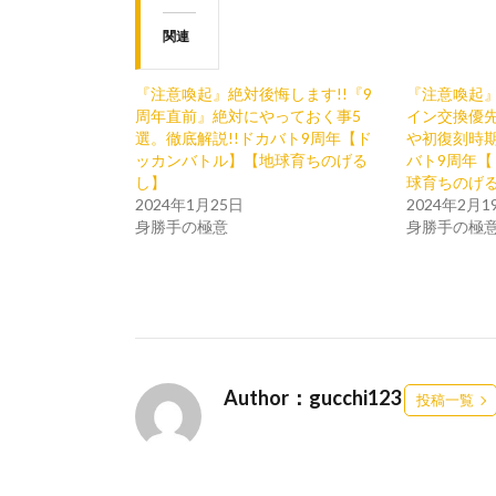
関連
『注意喚起』絶対後悔します!!『9
『注意喚起
周年直前』絶対にやっておく事5
イン交換優
選。徹底解説!!ドカバト9周年【ド
や初復刻時
ッカンバトル】【地球育ちのげる
バト9周年
し】
球育ちのげ
2024年1月25日
2024年2月1
身勝手の極意
身勝手の極
Author：gucchi123
投稿一覧