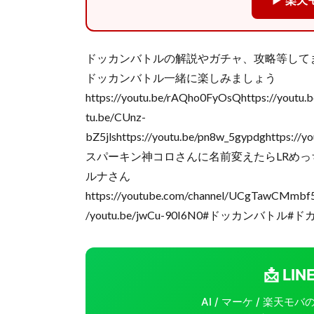
▶ 楽天
ドッカンバトルの解説やガチャ、攻略等して
ドッカンバトル一緒に楽しみましょう
https://youtu.be/rAQho0FyOsQhttps://youtu.
tu.be/CUnz-
bZ5jlshttps://youtu.be/pn8w_5gypdghttps:/
スパーキン神コロさんに名前変えたらLRめっちゃ出る説。h
ルナさん
https://youtube.com/channel/UCgTawCMmb
/youtu.be/jwCu-90I6N0#ドッカンバト
📩 L
AI / マーケ / 楽天