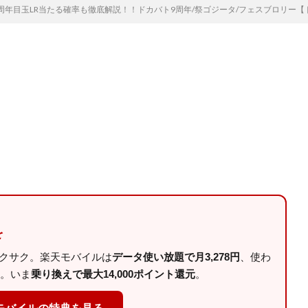
9周年目玉LR当たる確率も徹底解説！！ドカバト9周年/祭ゴジータ/フェスブロリー
を
サクサク。楽天モバイルは
データ使い放題で月3,278円
、使わ
。いま
乗り換えで最大14,000ポイント還元
。