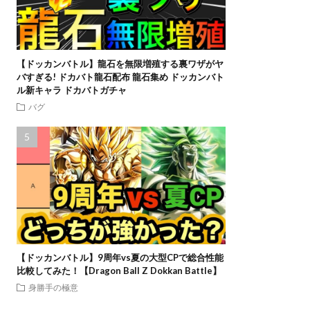
【ドッカンバトル】龍石を無限増殖する裏ワザがヤ
バすぎる! ドカバト龍石配布 龍石集め ドッカンバト
ル新キャラ ドカバトガチャ
バグ
【ドッカンバトル】9周年vs夏の大型CPで総合性能
比較してみた！【Dragon Ball Z Dokkan Battle】
身勝手の極意