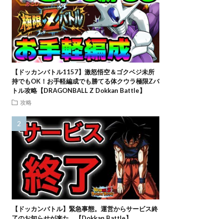
【ドッカンバトル1157】激怒悟空＆ゴクベジ未所
持でもOK！お手軽編成でも勝てる体クウラ極限Zバ
トル攻略【DRAGONBALL Z Dokkan Battle】
攻略
【ドッカンバトル】緊急事態。運営からサービス終
了のお知らせが来た。【Dokkan Battle】