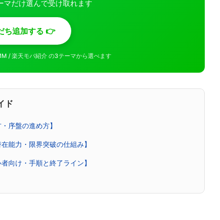
ーマだけ選んで受け取れます
だち追加する 👉
MMM / 楽天モバ紹介 の3テーマから選べます
イド
方・序盤の進め方】
潜在能力・限界突破の仕組み】
心者向け・手順と終了ライン】