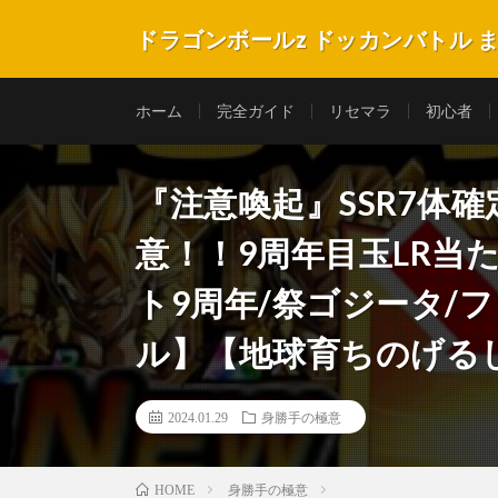
ドラゴンボールz ドッカンバトル 
ホーム
完全ガイド
リセマラ
初心者
『注意喚起』SSR7体
意！！9周年目玉LR当
ト9周年/祭ゴジータ/
ル】【地球育ちのげる
2024.01.29
身勝手の極意
身勝手の極意
HOME