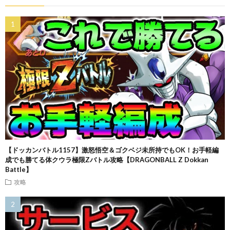
【ドッカンバトル1157】激怒悟空＆ゴクベジ未所持でもOK！お手軽編
成でも勝てる体クウラ極限Zバトル攻略【DRAGONBALL Z Dokkan
Battle】
攻略