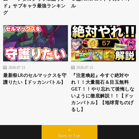
ド』サブキャラ最強ランキン
ル
グ
2026.07.15
2026.07.15
最新祭LRのセルマックスを守
『注意喚起』今すぐ絶対や
護りたい【ドッカンバトル】
れ！！大量龍石＆目玉無料
GET！！やり忘れて後悔しな
いように徹底解説！！【ドッ
カンバトル】【地球育ちのげ
るし】
Back to Top