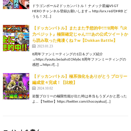
ドラゴンボールZ ドッカンバトル！ ナメック星編VS GT
HERO チャンネル登録お願いします→ http://urx.red/DHRB ど
うも！ス[…]
【ドッカンバトル】またまた予想的中!!!!8周年『LR
力ベジット』極限確定じゃん!!!!あの公式ツイートか
ら読み取った俺凄くね？w【Dokkan Battle】
2023.01.23
8周年ファンミーティングの1日＆グッズ紹介
→https://youtu.be/aahsEOklybc 8周年ファンミーティングの
感想→https://[…]
【ドッカンバトル】極系強化をありがとう ブロリー
編成堂々完成！【比較】
2024.10.02
岩盤ブロリーの極限性能が出た時は本当もうダメかと思った
よ… 【Twitter】https://twitter.com/chocoyakuz[…]