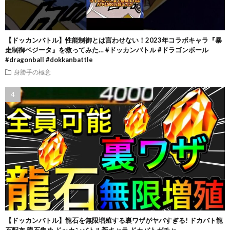
【ドッカンバトル】性能制御とは言わせない！2023年コラボキャラ『暴
走制御ベジータ』を救ってみた… #ドッカンバトル #ドラゴンボール
#dragonball #dokkanbattle
身勝手の極意
【ドッカンバトル】龍石を無限増殖する裏ワザがヤバすぎる! ドカバト龍