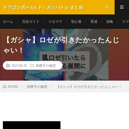
ドラゴンボールz ドッカンバトル まとめ
ホーム
完全ガイド
リセマラ
初心者
育成
攻略
スマ
【ガシャ】ロゼが引きたかったんじ
ゃい！
2023.06.20
身勝手の極意
身勝手の極意
【ガシャ】ロゼが引きたかったんじゃい！
HOME