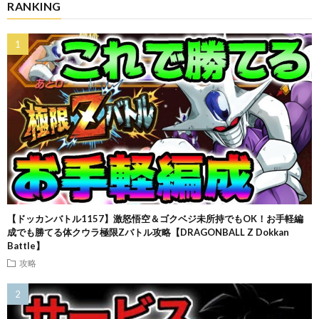
RANKING
【ドッカンバトル1157】激怒悟空＆ゴクベジ未所持でもOK！お手軽編
成でも勝てる体クウラ極限Zバトル攻略【DRAGONBALL Z Dokkan
Battle】
攻略