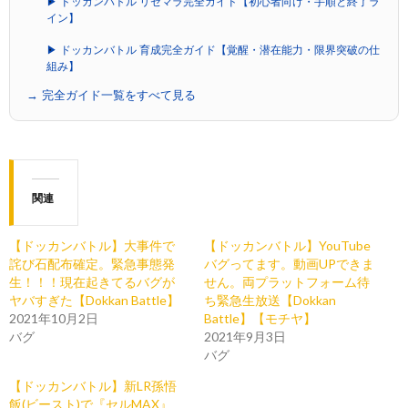
▶ ドッカンバトル リセマラ完全ガイド【初心者向け・手順と終了ラ
イン】
▶ ドッカンバトル 育成完全ガイド【覚醒・潜在能力・限界突破の仕
組み】
→ 完全ガイド一覧をすべて見る
関連
【ドッカンバトル】大事件で
【ドッカンバトル】YouTube
詫び石配布確定。緊急事態発
バグってます。動画UPできま
生！！！現在起きてるバグが
せん。両プラットフォーム待
ヤバすぎた【Dokkan Battle】
ち緊急生放送【Dokkan
2021年10月2日
Battle】【モチヤ】
バグ
2021年9月3日
バグ
【ドッカンバトル】新LR孫悟
飯(ビースト)で『セルMAX』