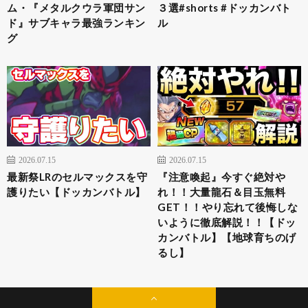
ム・『メタルクウラ軍団サン
３選#shorts #ドッカンバト
ド』サブキャラ最強ランキン
ル
グ
2026.07.15
2026.07.15
最新祭LRのセルマックスを守
『注意喚起』今すぐ絶対や
護りたい【ドッカンバトル】
れ！！大量龍石＆目玉無料
GET！！やり忘れて後悔しな
いように徹底解説！！【ドッ
カンバトル】【地球育ちのげ
るし】