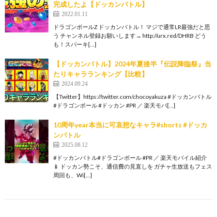
完成したよ【ドッカンバトル】
2022.01.11
ドラゴンボールZ ドッカンバトル！ マジで通常LR最強だと思
う チャンネル登録お願いします→ http://urx.red/DHRB どう
も！スパーキ[…]
【ドッカンバトル】2024年夏後半『伝説降臨祭』当
たりキャラランキング【比較】
2024.09.24
【Twitter】https://twitter.com/chocoyakuza #ドッカンバトル
#ドラゴンボール #ドッカン #PR ／ 楽天モバ[…]
10周年year本当に可哀想なキャラ#shorts #ドッカ
ンバトル
2025.08.12
#ドッカンバトル#ドラゴンボール #PR ／ 楽天モバイル紹介
📱 ドッカン勢こそ、通信費の見直しを ガチャ生放送もフェス
周回も、Wi[…]