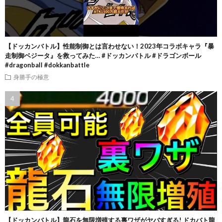
【ドッカンバトル】性能制御とは言わせない！2023年コラボキャラ『暴
走制御ベジータ』を救ってみた… #ドッカンバトル #ドラゴンボール
#dragonball #dokkanbattle
身勝手の極意
【ドッカンバトル】龍石を無限増殖する裏ワザがヤバすぎる! ドカバト龍