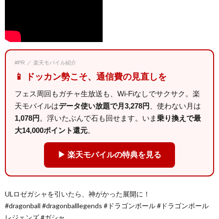
#PR ／ 楽天モバイル紹介
📱 ドッカン勢こそ、通信費の見直しを
フェス周回もガチャ生放送も、Wi-Fiなしでサクサク。楽
天モバイルは
データ使い放題で月3,278円
、使わない月は
1,078円
。浮いたぶんで石も回せます。いま
乗り換えで最
大14,000ポイント還元
。
▶ 楽天モバイルの特典を見る
ULロゼガシャを引いたら、神がかった展開に！
#dragonball #dragonballlegends #ドラゴンボール #ドラゴンボール
レジェンズ #ガシャ