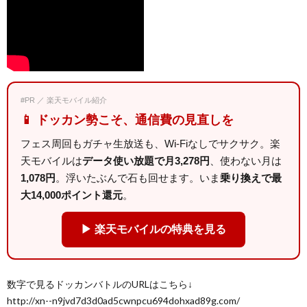
#PR ／ 楽天モバイル紹介
📱 ドッカン勢こそ、通信費の見直しを
フェス周回もガチャ生放送も、Wi-Fiなしでサクサク。楽
天モバイルは
データ使い放題で月3,278円
、使わない月は
1,078円
。浮いたぶんで石も回せます。いま
乗り換えで最
大14,000ポイント還元
。
▶ 楽天モバイルの特典を見る
数字で見るドッカンバトルのURLはこちら↓
http://xn--n9jvd7d3d0ad5cwnpcu694dohxad89g.com/