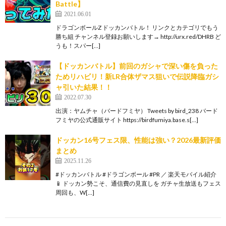
Battle】
2021.06.01
ドラゴンボールZ ドッカンバトル！ リンクとカテゴリでもう
勝ち組 チャンネル登録お願いします→ http://urx.red/DHRB ど
うも！スパー[…]
【ドッカンバトル】前回のガシャで深い傷を負った
ためリハビリ！新LR合体ザマス狙いで伝説降臨ガシ
ャ引いた結果！！
2022.07.30
出演：ヤムチャ（バードフミヤ） Tweets by bird_238 バード
フミヤの公式通販サイト https://birdfumiya.base.s[…]
ドッカン16号フェス限、性能は強い？2026最新評価
まとめ
2025.11.26
#ドッカンバトル #ドラゴンボール #PR ／ 楽天モバイル紹介
📱 ドッカン勢こそ、通信費の見直しを ガチャ生放送もフェス
周回も、W[…]