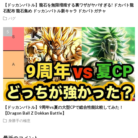
【ドッカンバトル】龍石を無限増殖する裏ワザがヤバすぎる! ドカバト龍
石配布 龍石集め ドッカンバトル新キャラ ドカバトガチャ
バグ
【ドッカンバトル】9周年vs夏の大型CPで総合性能比較してみた！
【Dragon Ball Z Dokkan Battle】
身勝手の極意
最近のコメント