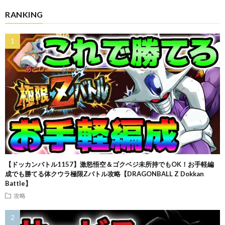
RANKING
【ドッカンバトル1157】激怒悟空＆ゴクベジ未所持でもOK！お手軽編
成でも勝てる体クウラ極限Zバトル攻略【DRAGONBALL Z Dokkan
Battle】
攻略