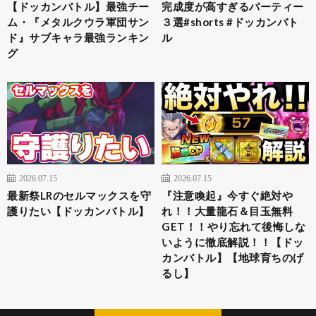
【ドッカンバトル】最強チー
完成度が高すぎるパーティー
ム・『メタルクウラ軍団サン
３選#shorts #ドッカンバト
ド』サブキャラ最強ランキン
ル
グ
2026.07.15
2026.07.15
最新祭LRのセルマックスを守
『注意喚起』今すぐ絶対や
護りたい【ドッカンバトル】
れ！！大量龍石＆目玉無料
GET！！やり忘れて後悔しな
いように徹底解説！！【ドッ
カンバトル】【地球育ちのげ
るし】