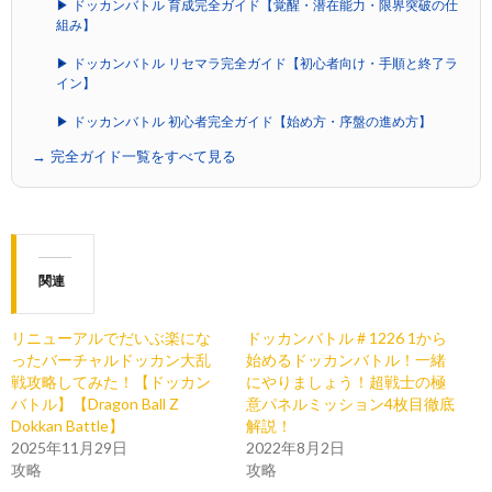
▶ ドッカンバトル 育成完全ガイド【覚醒・潜在能力・限界突破の仕
組み】
▶ ドッカンバトル リセマラ完全ガイド【初心者向け・手順と終了ラ
イン】
▶ ドッカンバトル 初心者完全ガイド【始め方・序盤の進め方】
→ 完全ガイド一覧をすべて見る
関連
リニューアルでだいぶ楽にな
ドッカンバトル # 1226 1から
ったバーチャルドッカン大乱
始めるドッカンバトル！一緒
戦攻略してみた！【ドッカン
にやりましょう！超戦士の極
バトル】【Dragon Ball Z
意パネルミッション4枚目徹底
Dokkan Battle】
解説！
2025年11月29日
2022年8月2日
攻略
攻略