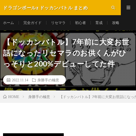
ドラゴンボールz ドッカンバトル まとめ
ホーム
完全ガイド
リセマラ
初心者
育成
攻略
【ドッカンバトル】7年前に大変お世
話になったリセマラのお供くんがひ
っそりと200%デビューしてた件
2022.11.14
身勝手の極意
身勝手の極意
【ドッカンバトル】7年前に大変お世話になっ
HOME