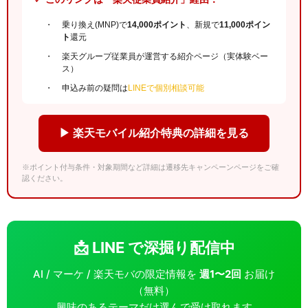
乗り換え(MNP)で
14,000ポイント
、新規で
11,000ポイン
ト
還元
楽天グループ従業員が運営する紹介ページ（実体験ベー
ス）
申込み前の疑問は
LINEで個別相談可能
▶ 楽天モバイル紹介特典の詳細を見る
※ポイント付与条件・対象期間など詳細は遷移先キャンペーンページをご確
認ください。
📩 LINE で深掘り配信中
AI / マーケ / 楽天モバの限定情報を
週1〜2回
お届け
（無料）
興味のあるテーマだけ選んで受け取れます