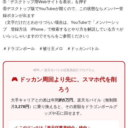
➄「デスクトップ用Webサイトを表示」を押す
⑥デスクトップ版でYouTubeが開くので、この状態ならメンバー登
録ボタンが出ます
（文字だけだとわかりづらい場合は、YouTubeで「メンバーシッ
プ 登録方法 iPhone」で検索するとやり方を解説している方々が
いらっしゃいますのでそちらをご参照ください）
＃ドラゴンボール ＃被り王メロ ＃ドッカンバトル
#PR ／ 楽天モバイル従業員紹介プログラム
🎮 ドッカン周回より先に、スマホ代を削
ろう
大手キャリアとの差は年間
約5万円
。楽天モバイル（無制限
月
3,278円
）に乗り換えると、その差額をドラゴンボールグ
ッズや石に回せます。
✓ このリンクは「楽天従業員紹介」経由：