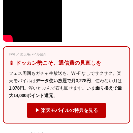
#PR ／ 楽天モバイル紹介
📱 ドッカン勢こそ、通信費の見直しを
フェス周回もガチャ生放送も、Wi-Fiなしでサクサク。楽
天モバイルは
データ使い放題で月3,278円
、使わない月は
1,078円
。浮いたぶんで石も回せます。いま
乗り換えで最
大14,000ポイント還元
。
▶ 楽天モバイルの特典を見る