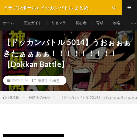
ドラゴンボールz ドッカンバトル まとめ
ホーム
完全ガイド
リセマラ
初心者
育成
攻略
スマ
【ドッカンバトル 5014】うおぉぉぁ
きたぁぁぁぁ！！！！！！！！！
【Dokkan Battle】
2022.11.04
身勝手の極意
身勝手の極意
【ドッカンバトル 5014】うおぉぉぁきたぁぁぁぁ！
HOME