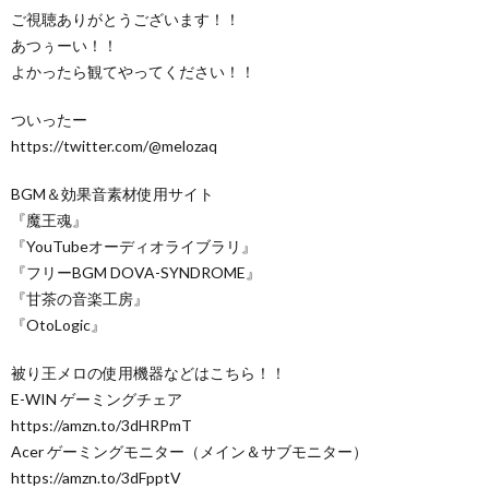
ご視聴ありがとうございます！！
あつぅーい！！
よかったら観てやってください！！
ついったー
https://twitter.com/@melozaq
BGM＆効果音素材使用サイト
『魔王魂』
『YouTubeオーディオライブラリ』
『フリーBGM DOVA-SYNDROME』
『甘茶の音楽工房』
『OtoLogic』
被り王メロの使用機器などはこちら！！
E-WIN ゲーミングチェア
https://amzn.to/3dHRPmT
Acer ゲーミングモニター（メイン＆サブモニター）
https://amzn.to/3dFpptV