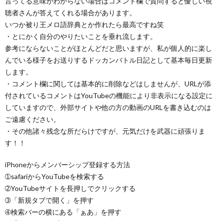
言ってる意味がわからない場合はコメント欄で質問すると優しい視
聴者さんが答えてくれる場合があります。
いつか被り王メロ語辞典とか作れたら最高ですね笑
・とにかく自分のやりたいことを垂れ流します。
参考にならないことがほとんどだと思いますが、私が個人的に楽し
んでいる様子をお送りするドッカンバトル日記として基本毎日更新
します。
・コメント欄に関しては基本的に削除などはしませんが、URLが添
付されているコメントはYouTubeの機能により非表示になる設定に
していますので、外部サイトや他の方の動画のURLを書き込むのは
ご遠慮ください。
・その他諸々残念な所だらけですが、元気だけを武器に頑張りま
す！！
iPhoneからメンバーシップ登録する方法
➀safariからYouTubeを検索する
➁YouTubeサイトを長押しでクリックする
➂「新規タブで開く」を押す
➃検索バーの横にある「ぁあ」を押す