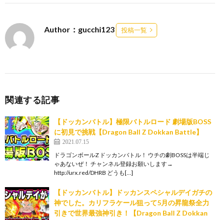
Author：gucchi123
投稿一覧
関連する記事
【ドッカンバトル】極限バトルロード 劇場版BOSS
に初見で挑戦【Dragon Ball Z Dokkan Battle】
2021.07.15
ドラゴンボールZ ドッカンバトル！ ウチの劇BOSSは半端じ
ゃあないぜ！ チャンネル登録お願いします→
http://urx.red/DHRB どうも[…]
【ドッカンバトル】ドッカンスペシャルデイガチの
神でした。カリフラケール狙って5月の昇龍祭全力
引きで世界最強神引き！【Dragon Ball Z Dokkan