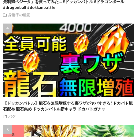
走制御ベジータ』を救ってみた… #ドッカンバトル #ドラゴンボール
#dragonball #dokkanbattle
身勝手の極意
【ドッカンバトル】龍石を無限増殖する裏ワザがヤバすぎる! ドカバト龍
石配布 龍石集め ドッカンバトル新キャラ ドカバトガチャ
バグ