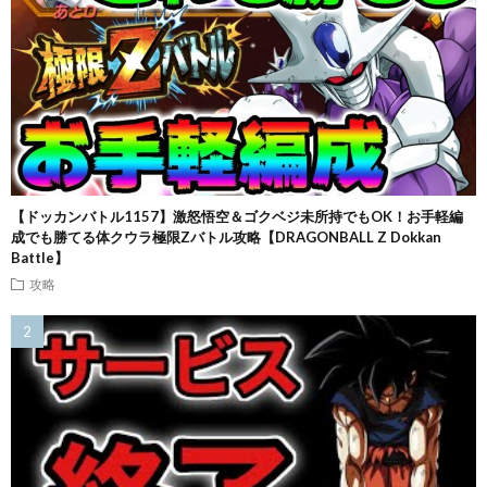
【ドッカンバトル1157】激怒悟空＆ゴクベジ未所持でもOK！お手軽編
成でも勝てる体クウラ極限Zバトル攻略【DRAGONBALL Z Dokkan
Battle】
攻略