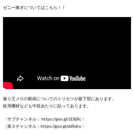
ゼニー稼ぎについてはこちら！！
被り王メロの動画についてのトリセツが最下部にあります。
使用機材なども中段あたりに貼ってあります。
〈サブチャンネル： https://goo.gl/1E8jRc 〉
〈第３チャンネル：https://goo.gl/ddRdru 〉