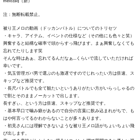
melozaq（新）
注：無断転載禁止。
被り王メロの動画（ドッカンバトル）についてのトリセツ
・キャラ、アイテム、イベントの仕様など（その他にも色々と笑）
興奮すると結構な確率で頭からすっ飛びます。まぁ興奮しなくても
忘れてたりします笑
そんな時はあぁ、忘れてるんだなぁ…くらいで流していただければ
幸いです。
・気玉管理ガバ男で選ぶのも激遅ですのでじれったい方は倍速、ス
キップなど推奨です。
・長尺バトルでも全て観たいというありがたい方がいらっしゃるの
で割とそのままノーカットで出します。
長すぎぃ、という方は倍速、スキップなど推奨です。
・基本早口で噛み癖があるので自分の言葉に飲み込まれがちで、も
はや何言ってるかわからないことが多々あります。
・初見さんには理解できないような被り王メロ語がちょいちょい飛
び出します。