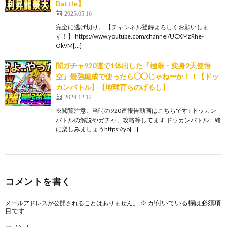
Battle】
2025.05.16
完全に逃げ切り。 【チャンネル登録よろしくお願いしま
す！】 https://www.youtube.com/channel/UCXMzRhe-
Ok9M[…]
闇ガチャ920連で1体出した『極限・変身2天使悟
空』最強編成で使ったら◯◯じゃねーか！！【ドッ
カンバトル】【地球育ちのげるし】
2024.12.12
※閲覧注意、当時の920連報告動画はこちらです↓ ドッカン
バトルの解説やガチャ、攻略等してます ドッカンバトル一緒
に楽しみましょうhttps://yo[…]
コメントを書く
※
が付いている欄は必須項
メールアドレスが公開されることはありません。
目です