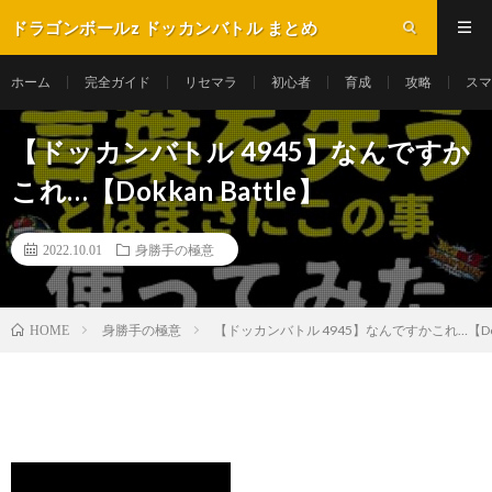
ドラゴンボールz ドッカンバトル まとめ
ホーム
完全ガイド
リセマラ
初心者
育成
攻略
スマ
【ドッカンバトル 4945】なんですか
これ…【Dokkan Battle】
2022.10.01
身勝手の極意
身勝手の極意
【ドッカンバトル 4945】なんですかこれ…【Dokka
HOME