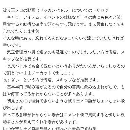
被り王メロの動画（ドッカンバトル）についてのトリセツ
・キャラ、アイテム、イベントの仕様など（その他にも色々と笑）
興奮すると結構な確率で頭からすっ飛びます。まぁ興奮しなくても
忘れてたりします笑
そんな時はあぁ、忘れてるんだなぁ…くらいで流していただければ
幸いです。
・気玉管理ガバ男で選ぶのも激遅ですのでじれったい方は倍速、ス
キップなど推奨です。
・長尺バトルでも全て観たいというありがたい方がいらっしゃるの
で割とそのままノーカットで出します。
長すぎぃ、という方は倍速、スキップなど推奨です。
・基本早口で噛み癖があるので自分の言葉に飲み込まれがちで、も
はや何言ってるかわからないことが多々あります。
・初見さんには理解できないような被り王メロ語がちょいちょい飛
び出します。
言ってる意味がわからない場合はコメント欄で質問すると優しい視
聴者さんが答えてくれる場合があります。
いつか被り王メロ語辞典とか作れたら最高ですね笑