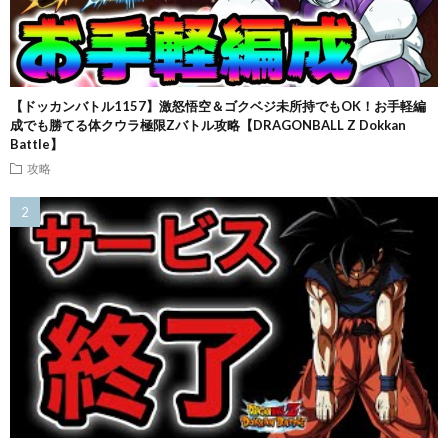
【ドッカンバトル1157】激怒悟空＆ゴクベジ未所持でもOK！お手軽編
成でも勝てる体クウラ極限Zバトル攻略【DRAGONBALL Z Dokkan
Battle】
攻略