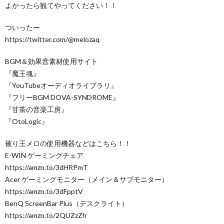
よかったら観てやってください！！
ついったー
https://twitter.com/@melozaq
BGM＆効果音素材使用サイト
『魔王魂』
『YouTubeオーディオライブラリ』
『フリーBGM DOVA-SYNDROME』
『甘茶の音楽工房』
『OtoLogic』
被り王メロの使用機器などはこちら！！
E-WIN ゲーミングチェア
https://amzn.to/3dHRPmT
Acer ゲーミングモニター（メイン＆サブモニター）
https://amzn.to/3dFpptV
BenQ ScreenBar Plus（デスクライト）
https://amzn.to/2QUZzZh