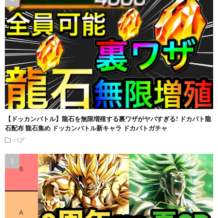
【ドッカンバトル】龍石を無限増殖する裏ワザがヤバすぎる! ドカバト龍
石配布 龍石集め ドッカンバトル新キャラ ドカバトガチャ
バグ