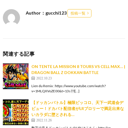
Author：gucchi123
投稿一覧
関連する記事
ON TENTE LA MISSION 8 TOURS VS CELL MAX… |
DRAGON BALL Z DOKKAN BATTLE
2022.10.23
Lien du Remix : https://www.youtube.com/watch?
v=1MLQXVoZE00&t=13s […]
【ドッカンバトル】極限ピッコロ、天下一武道会デ
ビュー！ドカバト配信者がLRブロリーで満足出来な
いカラダに堕とされる…
2022.11.26
数字で見るドッカンバトルのURLはこちら↓ http://xn--