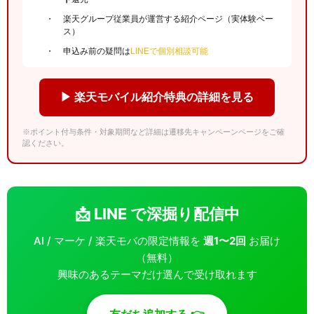
楽天グループ従業員が運営する紹介ページ（実体験ベー
ス）
申込み前の疑問は
LINEで個別相談可能
▶ 楽天モバイル紹介特典の詳細を見る
※ポイント付与条件・対象期間など詳細は遷移先キャンペーンページをご確
認ください。
📩 LINE で深掘り配信中
AI / マーケ / 楽天モバの限定情報を
週1〜2回
お届け
（無料）
興味のあるテーマだけ選んで受け取れます
友だち追加する 👉