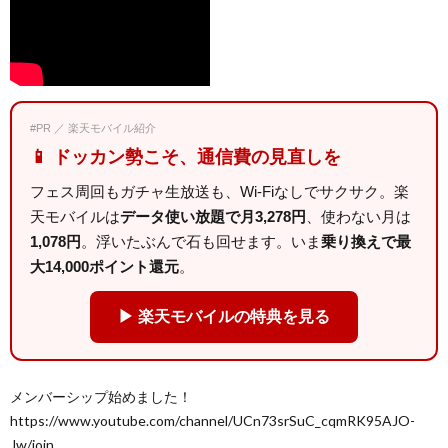
#PR ／ 楽天モバイル紹介
📱 ドッカン勢こそ、通信費の見直しを
フェス周回もガチャ生放送も、Wi-Fiなしでサクサク。楽
天モバイルは
データ使い放題で月3,278円
、使わない月は
1,078円
。浮いたぶんで石も回せます。いま
乗り換えで最
大14,000ポイント還元
。
▶ 楽天モバイルの特典を見る
メンバーシップ始めました！
https://www.youtube.com/channel/UCn73srSuC_cqmRK95AJO-
Jw/join