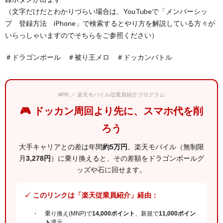
（文字だけだとわかりづらい場合は、YouTubeで「メンバーシッ
プ 登録方法 iPhone」で検索するとやり方を解説している方々が
いらっしゃいますのでそちらをご参照ください）
＃ドラゴンボール ＃被り王メロ ＃ドッカンバトル
#PR ／ 楽天モバイル従業員紹介プログラム
🎮 ドッカン周回より先に、スマホ代を削
ろう
大手キャリアとの差は年間
約5万円
。楽天モバイル（無制限
月
3,278円
）に乗り換えると、その差額をドラゴンボールグ
ッズや石に回せます。
✓ このリンクは「楽天従業員紹介」経由：
乗り換え(MNP)で
14,000ポイント
、新規で
11,000ポイン
ト
還元