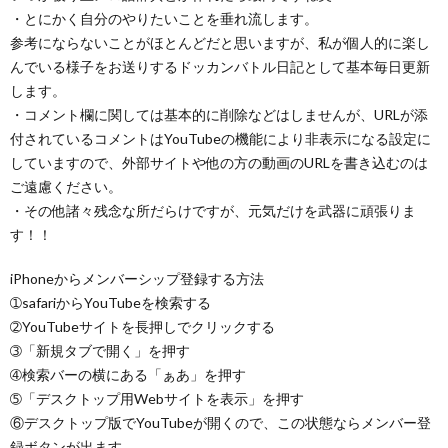
・とにかく自分のやりたいことを垂れ流します。
参考にならないことがほとんどだと思いますが、私が個人的に楽し
んでいる様子をお送りするドッカンバトル日記として基本毎日更新
します。
・コメント欄に関しては基本的に削除などはしませんが、URLが添
付されているコメントはYouTubeの機能により非表示になる設定に
していますので、外部サイトや他の方の動画のURLを書き込むのは
ご遠慮ください。
・その他諸々残念な所だらけですが、元気だけを武器に頑張りま
す！！
iPhoneからメンバーシップ登録する方法
➀safariからYouTubeを検索する
➁YouTubeサイトを長押しでクリックする
➂「新規タブで開く」を押す
➃検索バーの横にある「ぁあ」を押す
➄「デスクトップ用Webサイトを表示」を押す
⑥デスクトップ版でYouTubeが開くので、この状態ならメンバー登
録ボタンが出ます