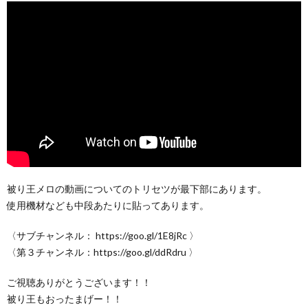
被り王メロの動画についてのトリセツが最下部にあります。
使用機材なども中段あたりに貼ってあります。
〈サブチャンネル： https://goo.gl/1E8jRc 〉
〈第３チャンネル：https://goo.gl/ddRdru 〉
ご視聴ありがとうございます！！
被り王もおったまげー！！