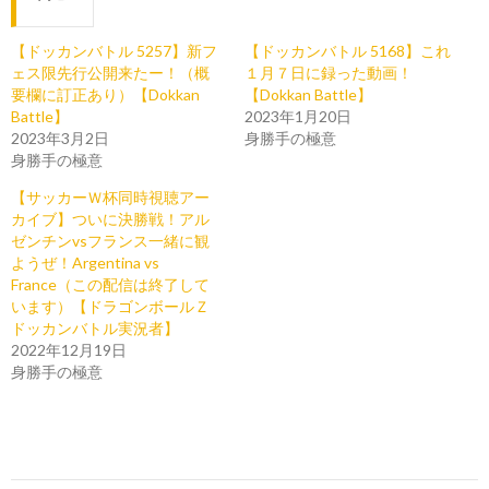
【ドッカンバトル 5257】新フ
【ドッカンバトル 5168】これ
ェス限先行公開来たー！（概
１月７日に録った動画！
要欄に訂正あり）【Dokkan
【Dokkan Battle】
Battle】
2023年1月20日
2023年3月2日
身勝手の極意
身勝手の極意
【サッカーＷ杯同時視聴アー
カイブ】ついに決勝戦！アル
ゼンチンvsフランス一緒に観
ようぜ！Argentina vs
France（この配信は終了して
います）【ドラゴンボールＺ
ドッカンバトル実況者】
2022年12月19日
身勝手の極意