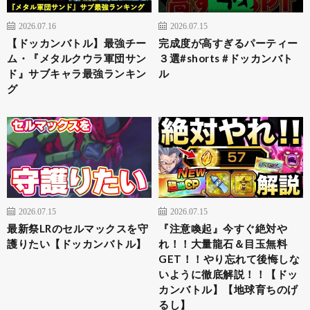
2026.07.16
2026.07.15
【ドッカンバトル】最強チー
完成度が高すぎるパーティー
ム・『メタルクウラ軍団サン
３選#shorts #ドッカンバト
ド』サブキャラ最強ランキン
ル
グ
2026.07.15
2026.07.15
最新祭LRのセルマックスを守
『注意喚起』今すぐ絶対や
護りたい【ドッカンバトル】
れ！！大量龍石＆目玉無料
GET！！やり忘れて後悔しな
いように徹底解説！！【ドッ
カンバトル】【地球育ちのげ
るし】