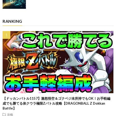
RANKING
【ドッカンバトル1157】激怒悟空＆ゴクベジ未所持でもOK！お手軽編
成でも勝てる体クウラ極限Zバトル攻略【DRAGONBALL Z Dokkan
Battle】
攻略