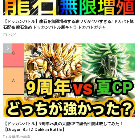
【ドッカンバトル】龍石を無限増殖する裏ワザがヤバすぎる! ドカバト龍
石配布 龍石集め ドッカンバトル新キャラ ドカバトガチャ
バグ
【ドッカンバトル】9周年vs夏の大型CPで総合性能比較してみた！
【Dragon Ball Z Dokkan Battle】
身勝手の極意