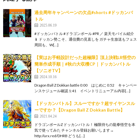
過去周年キャンペーンの欠点#shorts #ドッカンバ
トル
2025.06.19
#ドッカンバトル #ドラゴンボール #PR ／ 楽天モバイル紹介
📱 ドッカン勢こそ、通信費の見直しを ガチャ生放送もフェス
周回も、W[…]
【実はお手軽設計だった超極限】頂上決戦LR悟空の
簡単作成手順｜#秋の大収穫CP｜ドッカンバトル
【ソニオTV】
2024.10.16
Dragon Ball Z Dokkan battle 0:00 はじめに 0:52 キャンペー
ンスケジュール確認 1:41 イベントリニューアル内容[…]
【ドッカンバトル】スルーですか？超サイヤンスル
ーですか？【Dragon Ball Z Dokkan Battle】
2021.04.24
ドラゴンボールZ ドッカンバトル！ 極限待ちの龍拳悟空を本
気で使ってみた チャンネル登録お願いします→
http://urx.red/DHRB どうも[…]