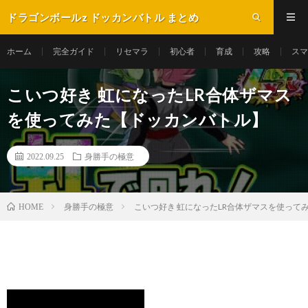
ドラゴンボールz ドッカンバトル まとめ
ホーム
完全ガイド
リセマラ
初心者
育成
攻略
スマ
こいつ好き 虹になったLR合体ザマス
を使ってみた【ドッカンバトル】
2022.09.25
身勝手の極意
身勝手の極意
こいつ好き 虹になったLR合体ザマスを使って
HOME