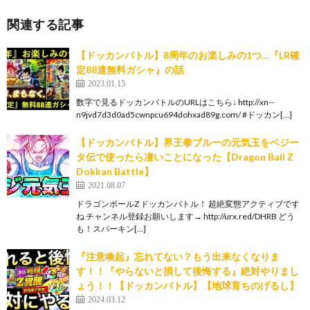
関連する記事
【ドッカンバトル】8周年のお楽しみの1つ…『LR確
定88連無料ガシャ』の話
2023.01.15
数字で見るドッカンバトルのURLはこちら↓ http://xn--
n9jvd7d3d0ad5cwnpcu694dohxad89g.com/ #ドッカン[…]
【ドッカンバトル】界王拳ブルーの元気玉をベジー
タ伝で使ったら凄いことになった【Dragon Ball Z
Dokkan Battle】
2021.08.07
ドラゴンボールZ ドッカンバトル！ 超絶変態アクティブです
ね チャンネル登録お願いします→ http://urx.red/DHRB どう
も！スパーキン[…]
『注意喚起』忘れてない？もう出来なくなりま
す！！『やらないと損して後悔する』絶対やりまし
ょう！！【ドッカンバトル】【地球育ちのげるし】
2024.03.12