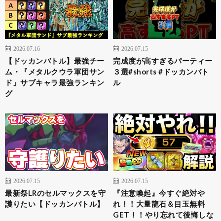
2026.07.16
2026.07.15
【ドッカンバトル】最強チー
完成度が高すぎるパーティー
ム・『メタルクウラ軍団サン
３選#shorts #ドッカンバト
ド』サブキャラ最強ランキン
ル
グ
2026.07.15
2026.07.15
最新祭LRのセルマックスを守
『注意喚起』今すぐ絶対や
護りたい【ドッカンバトル】
れ！！大量龍石＆目玉無料
GET！！やり忘れて後悔しな