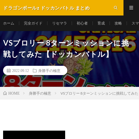
ドラゴンボールz ドッカンバトル まとめ
ホーム
完全ガイド
リセマラ
初心者
育成
攻略
スマ
VSブロリー 8ターンミッションに挑
戦してみた【ドッカンバトル】
2022.09.12
身勝手の極意
身勝手の極意
VSブロリー 8ターンミッションに挑戦してみ
HOME