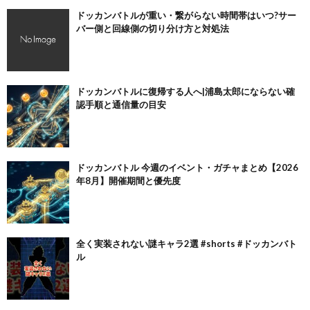
ドッカンバトルが重い・繋がらない時間帯はいつ?サー
バー側と回線側の切り分け方と対処法
ドッカンバトルに復帰する人へ|浦島太郎にならない確
認手順と通信量の目安
ドッカンバトル 今週のイベント・ガチャまとめ【2026
年8月】開催期間と優先度
全く実装されない謎キャラ2選 #shorts #ドッカンバト
ル