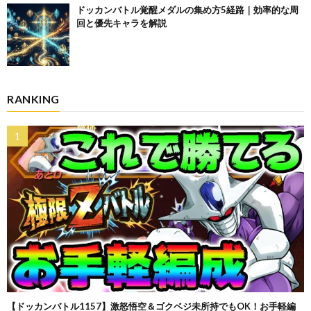
ドッカンバトル覚醒メダルの集め方5経路｜効率的な周
回と優先キャラを解説
RANKING
【ドッカンバトル1157】激怒悟空＆ゴクベジ未所持でもOK！お手軽編