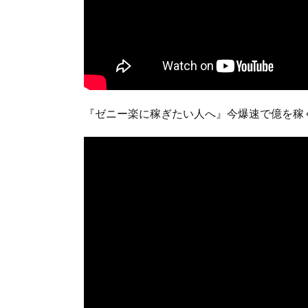
『ゼニー楽に稼ぎたい人へ』今爆速で億を稼