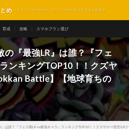
まとめ
~ドラゴンボールz ドッカンバトルのすべてをまとめます
育成
攻略
スマホプラン選び
敵の『最強LR』は誰？『フェ
』ランキングTOP10！！クズヤ
kan Battle】【地球育ちの
は誰？『フェス限LR +α最強キャラ』ランキングTOP10！！クズヤロー悟空/LRクウラ【