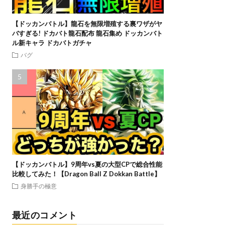
【ドッカンバトル】龍石を無限増殖する裏ワザがヤ
バすぎる! ドカバト龍石配布 龍石集め ドッカンバト
ル新キャラ ドカバトガチャ
バグ
【ドッカンバトル】9周年vs夏の大型CPで総合性能
比較してみた！【Dragon Ball Z Dokkan Battle】
身勝手の極意
最近のコメント