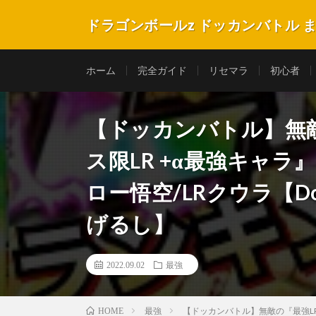
ドラゴンボールz ドッカンバトル 
ホーム
完全ガイド
リセマラ
初心者
【ドッカンバトル】無
ス限LR +α最強キャラ
ロー悟空/LRクウラ【Dok
げるし】
2022.09.02
最強
最強
【ドッカンバトル】無敵の『最強LR』
HOME