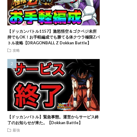
【ドッカンバトル1157】激怒悟空＆ゴクベジ未所
持でもOK！お手軽編成でも勝てる体クウラ極限Zバ
トル攻略【DRAGONBALL Z Dokkan Battle】
攻略
【ドッカンバトル】緊急事態。運営からサービス終
了のお知らせが来た。【Dokkan Battle】
最強