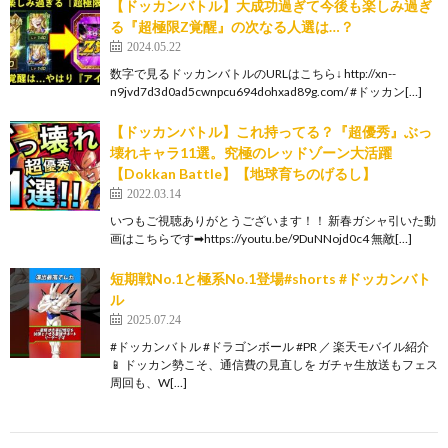
【ドッカンバトル】大成功過ぎて今後も楽しみ過ぎ
る『超極限Z覚醒』の次なる人選は…？
2024.05.22
数字で見るドッカンバトルのURLはこちら↓ http://xn--
n9jvd7d3d0ad5cwnpcu694dohxad89g.com/ #ドッカン[…]
【ドッカンバトル】これ持ってる？『超優秀』ぶっ
壊れキャラ11選。究極のレッドゾーン大活躍
【Dokkan Battle】【地球育ちのげるし】
2022.03.14
いつもご視聴ありがとうございます！！ 新春ガシャ引いた動
画はこちらです➡︎https://youtu.be/9DuNNojd0c4 無敵[…]
短期戦No.1と極系No.1登場#shorts #ドッカンバト
ル
2025.07.24
#ドッカンバトル #ドラゴンボール #PR ／ 楽天モバイル紹介
📱 ドッカン勢こそ、通信費の見直しを ガチャ生放送もフェス
周回も、W[…]