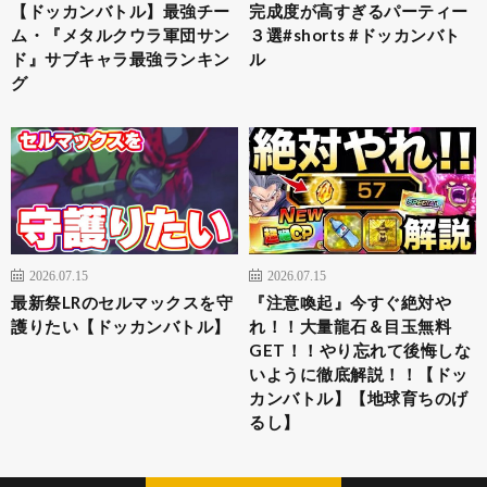
【ドッカンバトル】最強チー
完成度が高すぎるパーティー
ム・『メタルクウラ軍団サン
３選#shorts #ドッカンバト
ド』サブキャラ最強ランキン
ル
グ
2026.07.15
2026.07.15
最新祭LRのセルマックスを守
『注意喚起』今すぐ絶対や
護りたい【ドッカンバトル】
れ！！大量龍石＆目玉無料
GET！！やり忘れて後悔しな
いように徹底解説！！【ドッ
カンバトル】【地球育ちのげ
るし】