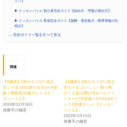
イン】
▶ ドッカンバトル 初心者完全ガイド【始め方・序盤の進め方】
▶ ドッカンバトル 育成完全ガイド【覚醒・潜在能力・限界突破の仕
組み】
→ 完全ガイド一覧をすべて見る
関連
【R藤本】DBやろうぜ!! 其之
【R藤本】DBやろうぜ!! 其之
百二十五 SSR2倍で出るかLR悟
百七十五 よいしょ～祭り再
飯！聖龍祭30連ガシャ【ドッ
び！人造人間17号&ヘルファ
カンバトル】
イター17号登場！DOKKANフ
2020年12月18日
ェス100連ガシャ 【ドッカン
身勝手の極意
バトル】
2023年3月15日
身勝手の極意