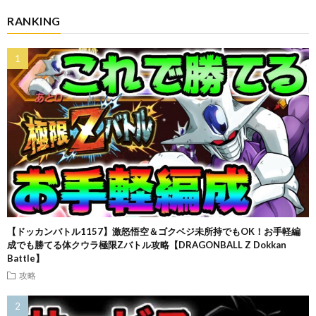
RANKING
【ドッカンバトル1157】激怒悟空＆ゴクベジ未所持でもOK！お手軽編
成でも勝てる体クウラ極限Zバトル攻略【DRAGONBALL Z Dokkan
Battle】
攻略