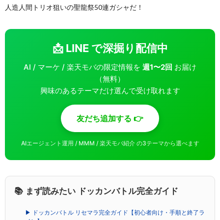
人造人間トリオ狙いの聖龍祭50連ガシャだ！
📩 LINE で深掘り配信中
AI / マーケ / 楽天モバの限定情報を
週1〜2回
お届け
（無料）
興味のあるテーマだけ選んで受け取れます
友だち追加する 👉
AIエージェント運用 / MMM / 楽天モバ紹介 の3テーマから選べます
📚 まず読みたい ドッカンバトル完全ガイド
▶ ドッカンバトル リセマラ完全ガイド【初心者向け・手順と終了ラ