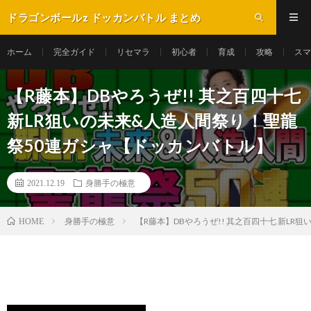
ドラゴンボールz ドッカンバトル まとめ
ホーム
完全ガイド
リセマラ
初心者
育成
攻略
スマ
【R藤本】DBやろうぜ!! 其之百四十七
新LR狙いの未来&人造人間祭り！聖龍
祭50連ガシャ【ドッカンバトル】
2021.12.19
身勝手の極意
身勝手の極意
【R藤本】DBやろうぜ!! 其之百四十七 新L
HOME