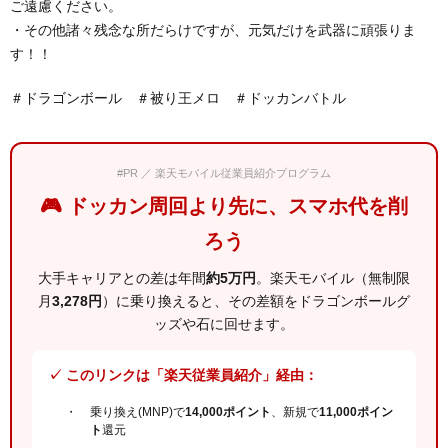
ご遠慮ください。
・その他諸々残念な所だらけですが、元気だけを武器に頑張りま
す！！
＃ドラゴンボール ＃被り王メロ ＃ドッカンバトル
#PR ／ 楽天モバイル従業員紹介プログラム
🎮 ドッカン周回より先に、スマホ代を削
ろう
大手キャリアとの差は年間
約5万円
。楽天モバイル（無制限
月
3,278円
）に乗り換えると、その差額をドラゴンボールグ
ッズや石に回せます。
✓ このリンクは「楽天従業員紹介」経由：
乗り換え(MNP)で
14,000ポイント
、新規で
11,000ポイン
ト
還元