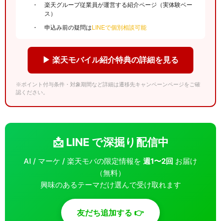
楽天グループ従業員が運営する紹介ページ（実体験ベー
ス）
申込み前の疑問は
LINEで個別相談可能
▶ 楽天モバイル紹介特典の詳細を見る
※ポイント付与条件・対象期間など詳細は遷移先キャンペーンページをご確
認ください。
📩 LINE で深掘り配信中
AI / マーケ / 楽天モバの限定情報を
週1〜2回
お届け
（無料）
興味のあるテーマだけ選んで受け取れます
友だち追加する 👉