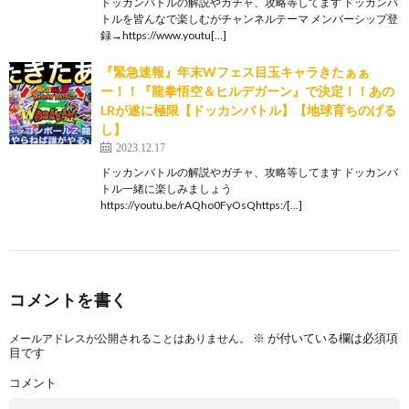
ドッカンバトルの解説やガチャ、攻略等してます ドッカンバ
トルを皆んなで楽しむがチャンネルテーマ メンバーシップ登
録→https://www.youtu[…]
『緊急速報』年末Wフェス目玉キャラきたぁぁ
ー！！『龍拳悟空＆ヒルデガーン』で決定！！あの
LRが遂に極限【ドッカンバトル】【地球育ちのげる
し】
2023.12.17
ドッカンバトルの解説やガチャ、攻略等してます ドッカンバ
トル一緒に楽しみましょう
https://youtu.be/rAQho0FyOsQhttps:/[…]
コメントを書く
※
が付いている欄は必須項
メールアドレスが公開されることはありません。
目です
コメント