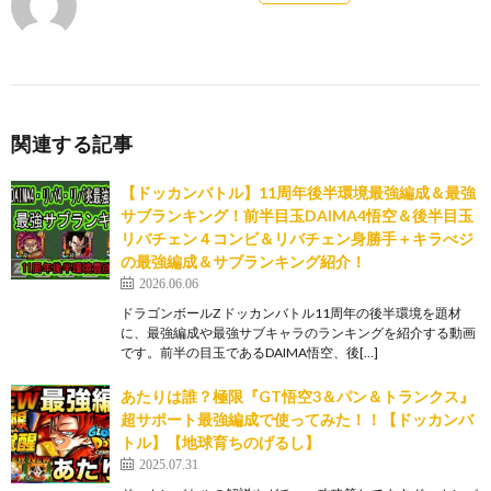
関連する記事
【ドッカンバトル】11周年後半環境最強編成＆最強
サブランキング！前半目玉DAIMA4悟空＆後半目玉
リバチェン４コンビ＆リバチェン身勝手＋キラべジ
の最強編成＆サブランキング紹介！
2026.06.06
ドラゴンボールZ ドッカンバトル11周年の後半環境を題材
に、最強編成や最強サブキャラのランキングを紹介する動画
です。前半の目玉であるDAIMA悟空、後[…]
あたりは誰？極限『GT悟空3＆パン＆トランクス』
超サポート最強編成で使ってみた！！【ドッカンバ
トル】【地球育ちのげるし】
2025.07.31