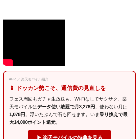
#PR ／ 楽天モバイル紹介
📱 ドッカン勢こそ、通信費の見直しを
フェス周回もガチャ生放送も、Wi-Fiなしでサクサク。楽
天モバイルは
データ使い放題で月3,278円
、使わない月は
1,078円
。浮いたぶんで石も回せます。いま
乗り換えで最
大14,000ポイント還元
。
▶ 楽天モバイルの特典を見る