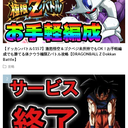
【ドッカンバトル1157】激怒悟空＆ゴクベジ未所持でもOK！お手軽編
成でも勝てる体クウラ極限Zバトル攻略【DRAGONBALL Z Dokkan
Battle】
攻略