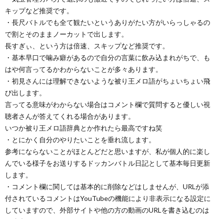
キップなど推奨です。
・長尺バトルでも全て観たいというありがたい方がいらっしゃるの
で割とそのままノーカットで出します。
長すぎぃ、という方は倍速、スキップなど推奨です。
・基本早口で噛み癖があるので自分の言葉に飲み込まれがちで、も
はや何言ってるかわからないことが多々あります。
・初見さんには理解できないような被り王メロ語がちょいちょい飛
び出します。
言ってる意味がわからない場合はコメント欄で質問すると優しい視
聴者さんが答えてくれる場合があります。
いつか被り王メロ語辞典とか作れたら最高ですね笑
・とにかく自分のやりたいことを垂れ流します。
参考にならないことがほとんどだと思いますが、私が個人的に楽し
んでいる様子をお送りするドッカンバトル日記として基本毎日更新
します。
・コメント欄に関しては基本的に削除などはしませんが、URLが添
付されているコメントはYouTubeの機能により非表示になる設定に
していますので、外部サイトや他の方の動画のURLを書き込むのは