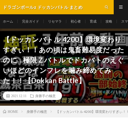
ドラゴンボールz ドッカンバトル まとめ
ホーム
完全ガイド
リセマラ
初心者
育成
攻略
スマ
【ドッカンバトル 4200】環境変わり
すぎぃ！！あの頃は鬼畜難易度だった
のに…極限Ｚバトルでドカバトのえぐ
いほどのインフレを噛み締めてみ
た！！【Dokkan Battle】
2021.12.11
身勝手の極意
身勝手の極意
【ドッカンバトル 4200】環境変わりすぎぃ！
HOME