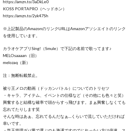
https://amzn.to/3aDkLe0
KOSS PORTAPRO（ヘッドホン）
https://amzn.to/2yk47Sh
※上記製品のAmazonのリンクURLはAmazonアソシエイトのリンク
を使用しています。
カラオケアプリSing!（Smule）で下記の名前で歌ってます♪
MELOsaaaan（旧）
melozaq（新）
注：無断転載禁止。
被り王メロの動画（ドッカンバトル）についてのトリセツ
・キャラ、アイテム、イベントの仕様など（その他にも色々と笑）
興奮すると結構な確率で頭からすっ飛びます。まぁ興奮しなくても
忘れてたりします笑
そんな時はあぁ、忘れてるんだなぁ…くらいで流していただければ
幸いです。
・気玉管理ガバ男で選ぶのも激遅ですのでじれったい方は倍速、ス