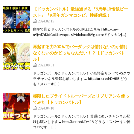
【ドッカンバトル】最強過ぎる『9周年LR悟飯ビー
スト』『9周年ガンマコンビ』性能解説！
2024.02.15
数字で見るドッカンバトルのURLはこちら↓ http://xn--
n9jvd7d3d0ad5cwnpcu694dohxad89g.com/ #ドッカン[…]
再起する力200％でバーダックは情けないのか情け
なくないのかどっちなんだい！？【ドッカンバト
ル】
2022.08.31
ドラゴンボールZ ドッカンバトル！ 小鳥悟空サンドでVSクウ
ラ チャンネル登録お願いします→ http://urx.red/DHRB どう
も！スパーキ[…]
極限したプライドトルーパーズとリブリアンを使っ
てみた【ドッカンバトル】
2024.04.10
ドラゴンボールZ ドッカンバトル！ 普通に強い チャンネル登
録お願いします→ http://urx.red/DHRB どうも！スパーキン神
コロです！ […]