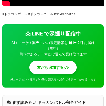
#ドラゴンボール #ドッカンバトル #dokkanbattle
📩 LINE で深掘り配信中
AI / マーケ / 楽天モバの限定情報を
週1〜2回
お届け
（無料）
興味のあるテーマだけ選んで受け取れます
友だち追加する 👉
AIエージェント運用 / MMM / 楽天モバ紹介 の3テーマから選べます
📚 まず読みたい ドッカンバトル完全ガイド