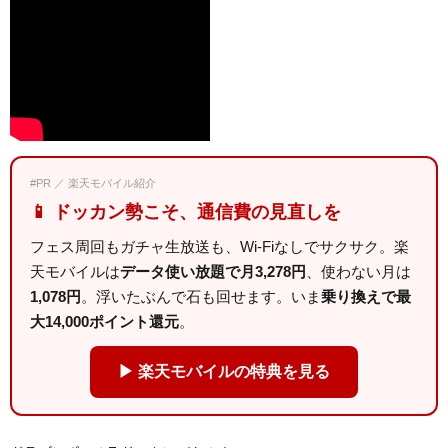
#PR ／ 楽天モバイル紹介
📱 ドッカン勢こそ、通信費の見直しを
フェス周回もガチャ生放送も、Wi-Fiなしでサクサク。楽
天モバイルは
データ使い放題で月3,278円
、使わない月は
1,078円
。浮いたぶんで石も回せます。いま
乗り換えで最
大14,000ポイント還元
。
▶ 楽天モバイルの特典を見る