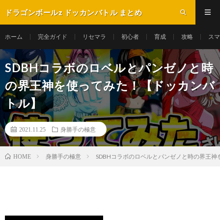
ドラゴンボールz ドッカンバトル まとめ
ホーム
完全ガイド
リセマラ
初心者
育成
攻略
スマ
SDBHコラボのロベルとパンゼノと時
の界王神を使ってみた！【ドッカンバ
トル】
2021.11.25
身勝手の極意
身勝手の極意
SDBHコラボのロベルとパンゼノと時の界王
HOME