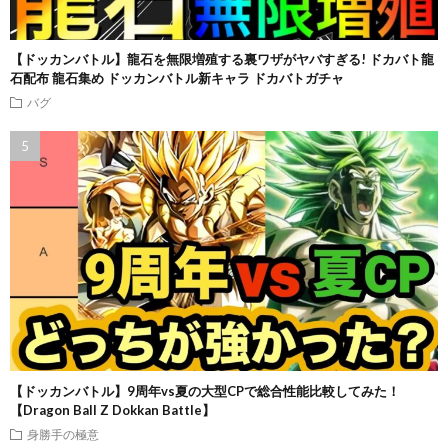
【ドッカンバトル】龍石を無限増殖する裏ワザがヤバすぎる! ドカバト龍
石配布 龍石集め ドッカンバトル新キャラ ドカバトガチャ
バグ
【ドッカンバトル】9周年vs夏の大型CPで総合性能比較してみた！
【Dragon Ball Z Dokkan Battle】
身勝手の極意