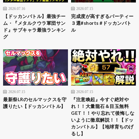
2026.07.16
2026.07.15
【ドッカンバトル】最強チー
完成度が高すぎるパーティー
ム・『メタルクウラ軍団サン
３選#shorts #ドッカンバト
ド』サブキャラ最強ランキン
ル
グ
2026.07.15
2026.07.15
最新祭LRのセルマックスを守
『注意喚起』今すぐ絶対や
護りたい【ドッカンバトル】
れ！！大量龍石＆目玉無料
GET！！やり忘れて後悔しな
いように徹底解説！！【ドッ
カンバトル】【地球育ちのげ
るし】