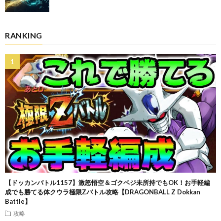
RANKING
【ドッカンバトル1157】激怒悟空＆ゴクベジ未所持でもOK！お手軽編
成でも勝てる体クウラ極限Zバトル攻略【DRAGONBALL Z Dokkan
Battle】
攻略