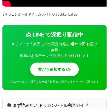
#ドラゴンボール #ドッカンバトル #dokkanbattle
📩 LINE で深掘り配信中
AI / マーケ / 楽天モバの限定情報を
週1〜2回
お届け
（無料）
興味のあるテーマだけ選んで受け取れます
友だち追加する 👉
AIエージェント運用 / MMM / 楽天モバ紹介 の3テーマから選べます
📚 まず読みたい ドッカンバトル完全ガイド