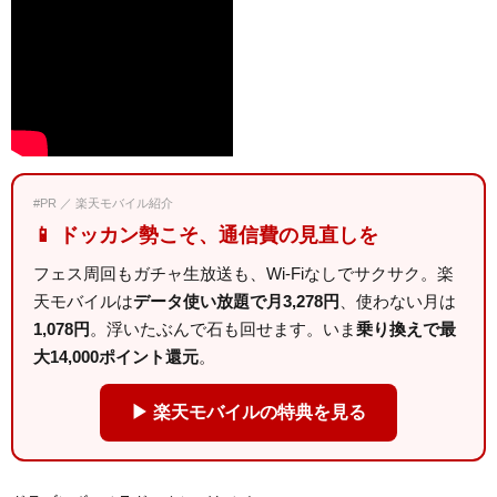
#PR ／ 楽天モバイル紹介
📱 ドッカン勢こそ、通信費の見直しを
フェス周回もガチャ生放送も、Wi-Fiなしでサクサク。楽
天モバイルは
データ使い放題で月3,278円
、使わない月は
1,078円
。浮いたぶんで石も回せます。いま
乗り換えで最
大14,000ポイント還元
。
▶ 楽天モバイルの特典を見る