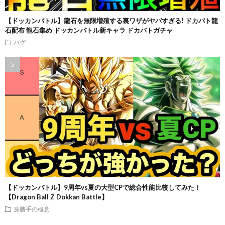
【ドッカンバトル】龍石を無限増殖する裏ワザがヤバすぎる! ドカバト龍
石配布 龍石集め ドッカンバトル新キャラ ドカバトガチャ
バグ
【ドッカンバトル】9周年vs夏の大型CPで総合性能比較してみた！
【Dragon Ball Z Dokkan Battle】
身勝手の極意