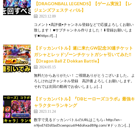
【DRAGONBALL LEGENDS】【ゲーム実況】【レ
ジェンズフェスティバル】
2023.12.09
コメント•高評価•チャンネル登録などで応援よろしくお願い
致します！ ■サブチャンネル作りました！⬇︎登録お願いしま
す■ https://[…]
【ドッカンバトル】遂に来たGW記念30連チケット
ガシャとレッドゾーンチケットガシャ引いてみた‼︎
【Dragon Ball Z Dokkan Battle】
2024.05.15
無料だからありがたい！ ご視聴ありがとうございました。 よ
ろしければチャンネル登録 高評価 よろしくお願いします。
それでは次回の動画でお会いしましょ[…]
【ドッカンバトル】『DBヒーローズコラボ』最強キ
ャラクターランキング
2023.11.24
数字で見るドッカンバトルのURLはこちら↓ http://xn--
n9jvd7d3d0ad5cwnpcu694dohxad89g.com/ #ドッカン[…]