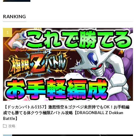
RANKING
【ドッカンバトル1157】激怒悟空＆ゴクベジ未所持でもOK！お手軽編
成でも勝てる体クウラ極限Zバトル攻略【DRAGONBALL Z Dokkan
Battle】
攻略