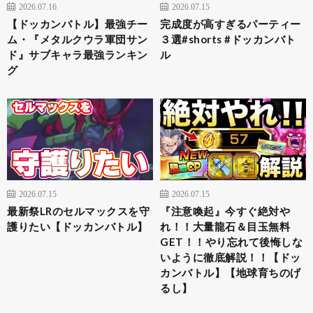
2026.07.16
2026.07.15
【ドッカンバトル】最強チー
完成度が高すぎるパーティー
ム・『メタルクウラ軍団サン
３選#shorts #ドッカンバト
ド』サブキャラ最強ランキン
ル
グ
2026.07.15
2026.07.15
最新祭LRのセルマックスを守
『注意喚起』今すぐ絶対や
護りたい【ドッカンバトル】
れ！！大量龍石＆目玉無料
GET！！やり忘れて後悔しな
いように徹底解説！！【ドッ
カンバトル】【地球育ちのげ
るし】