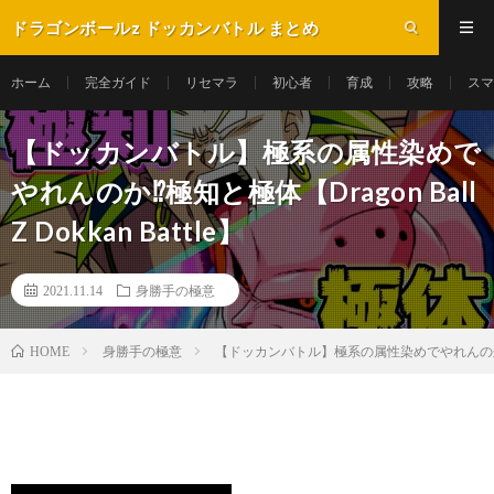
ドラゴンボールz ドッカンバトル まとめ
ホーム
完全ガイド
リセマラ
初心者
育成
攻略
スマ
【ドッカンバトル】極系の属性染めで
やれんのか⁉極知と極体【Dragon Ball
Z Dokkan Battle】
2021.11.14
身勝手の極意
身勝手の極意
【ドッカンバトル】極系の属性染めでやれんのか⁉極知と極体
HOME