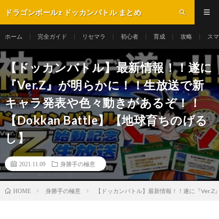
ドラゴンボールz ドッカンバトル まとめ
ホーム
完全ガイド
リセマラ
初心者
育成
攻略
スマ
【ドッカンバトル】最新情報！！遂に
『Ver.Z』が明らかに！！生放送で新
キャラ発表や色々動きがあるぞ！！
【Dokkan Battle】【地球育ちのげる
し】
2021.11.09
身勝手の極意
身勝手の極意
【ドッカンバトル】最新情報！！遂に『Ver.Z』
HOME