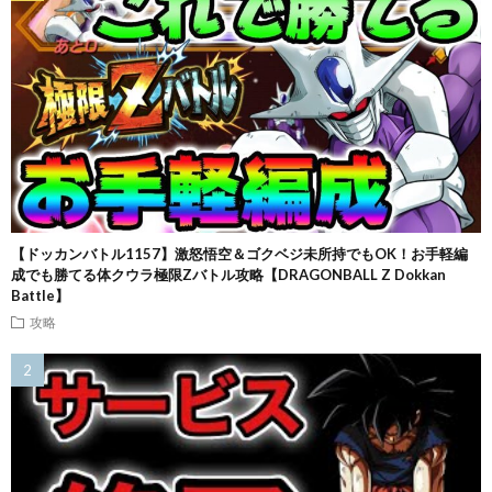
【ドッカンバトル1157】激怒悟空＆ゴクベジ未所持でもOK！お手軽編
成でも勝てる体クウラ極限Zバトル攻略【DRAGONBALL Z Dokkan
Battle】
攻略