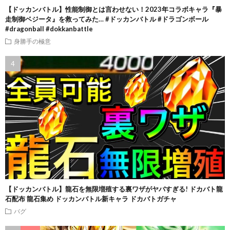
【ドッカンバトル】性能制御とは言わせない！2023年コラボキャラ『暴
走制御ベジータ』を救ってみた… #ドッカンバトル #ドラゴンボール
#dragonball #dokkanbattle
身勝手の極意
【ドッカンバトル】龍石を無限増殖する裏ワザがヤバすぎる! ドカバト龍
石配布 龍石集め ドッカンバトル新キャラ ドカバトガチャ
バグ