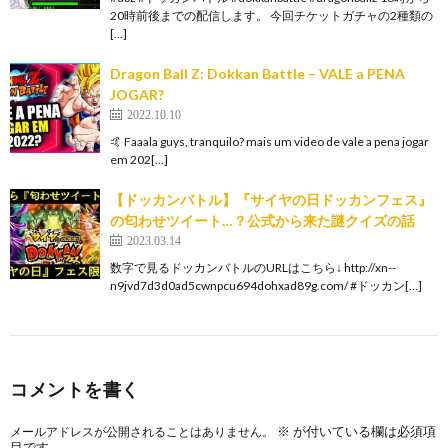
20時前後までの配信します。 今回チケットガチャの2種類の
[…]
Dragon Ball Z: Dokkan Battle – VALE a PENA
JOGAR?
2022.10.10
🤙 Faaala guys, tranquilo? mais um video de vale a pena jogar
em 202[…]
【ドッカンバトル】『サイヤの日ドッカンフェス』
の匂わせツイート…？公式から来た謎クイズの話
2023.03.14
数字で見るドッカンバトルのURLはこちら↓ http://xn--
n9jvd7d3d0ad5cwnpcu694dohxad89g.com/ #ドッカン[…]
コメントを書く
※
が付いている欄は必須項
メールアドレスが公開されることはありません。
目です