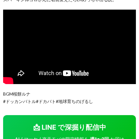
BGM桜餅ルナ
#ドッカンバトル#ドカバト#地球育ちのげるし
📩 LINE で深掘り配信中