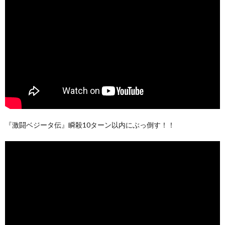
『激闘ベジータ伝』瞬殺10ターン以内にぶっ倒す！！