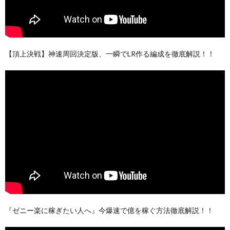
【頂上決戦】神速周回決定版、一瞬でLR作る編成を徹底解説！！
『ゼニー楽に稼ぎたい人へ』今爆速で億を稼ぐ方法徹底解説！！