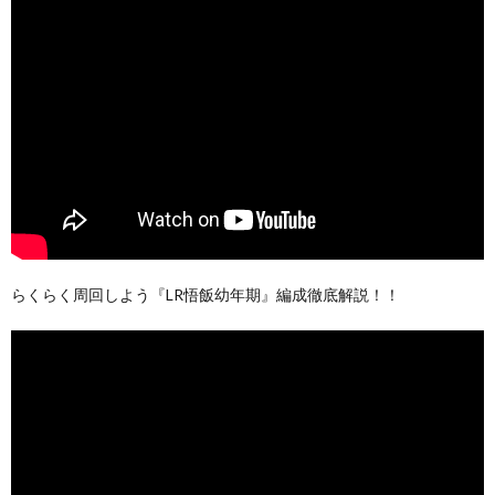
らくらく周回しよう『LR悟飯幼年期』編成徹底解説！！