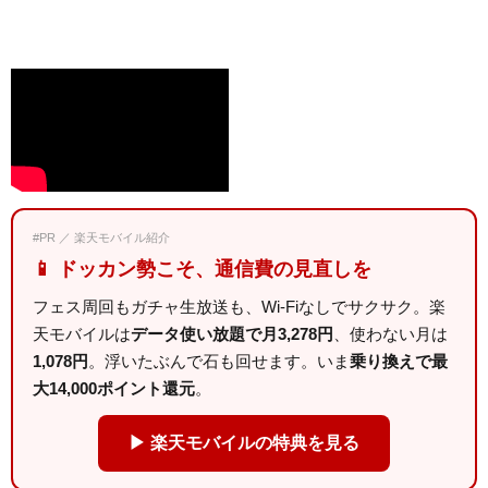
#PR ／ 楽天モバイル紹介
📱 ドッカン勢こそ、通信費の見直しを
フェス周回もガチャ生放送も、Wi-Fiなしでサクサク。楽
天モバイルは
データ使い放題で月3,278円
、使わない月は
1,078円
。浮いたぶんで石も回せます。いま
乗り換えで最
大14,000ポイント還元
。
▶ 楽天モバイルの特典を見る