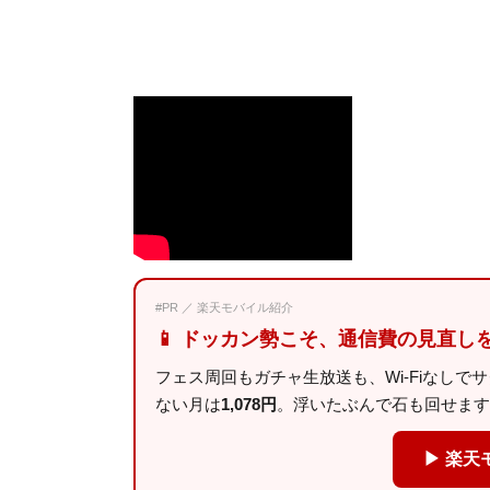
#PR ／ 楽天モバイル紹介
📱 ドッカン勢こそ、通信費の見直し
フェス周回もガチャ生放送も、Wi-Fiなしで
ない月は
1,078円
。浮いたぶんで石も回せます
▶ 楽天