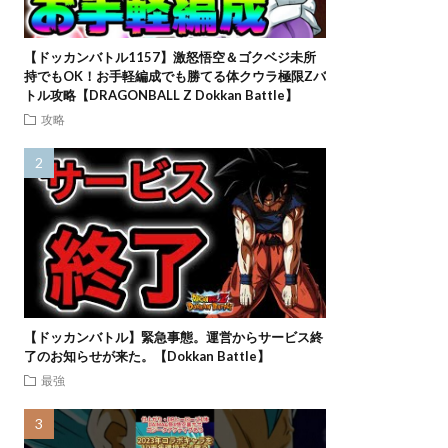
【ドッカンバトル1157】激怒悟空＆ゴクベジ未所
持でもOK！お手軽編成でも勝てる体クウラ極限Zバ
トル攻略【DRAGONBALL Z Dokkan Battle】
攻略
【ドッカンバトル】緊急事態。運営からサービス終
了のお知らせが来た。【Dokkan Battle】
最強