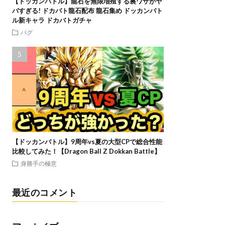
【ドッカンバトル】龍石を無限増殖する裏ワザがヤ
バすぎる! ドカバト龍石配布 龍石集め ドッカンバト
ル新キャラ ドカバトガチャ
バグ
【ドッカンバトル】9周年vs夏の大型CPで総合性能
比較してみた！【Dragon Ball Z Dokkan Battle】
身勝手の極意
最近のコメント