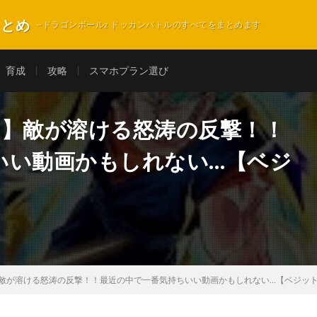
まとめ
~ドラゴンボールz ドッカンバトルのすべてをまとめます
育成
攻略
スマホプラン選び
43】敵が溶ける怒涛の反撃！！
いい動画かもしれない…【ベジ
】敵が溶ける怒涛の反撃！！最近の中で一番気持ちいい動画かもしれない…【ベジット Dokka