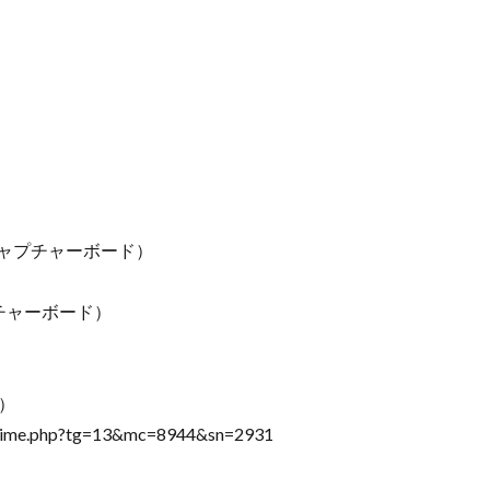
）
550（キャプチャーボード）
（キャプチャーボード）
C）
l_prime.php?tg=13&mc=8944&sn=2931
）