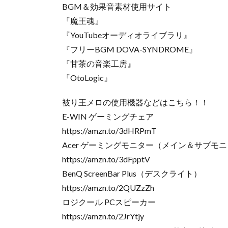
BGM＆効果音素材使用サイト
『魔王魂』
『YouTubeオーディオライブラリ』
『フリーBGM DOVA-SYNDROME』
『甘茶の音楽工房』
『OtoLogic』
被り王メロの使用機器などはこちら！！
E-WIN ゲーミングチェア
https://amzn.to/3dHRPmT
Acer ゲーミングモニター（メイン＆サブモ
https://amzn.to/3dFpptV
BenQ ScreenBar Plus（デスクライト）
https://amzn.to/2QUZzZh
ロジクール PCスピーカー
https://amzn.to/2JrYtjy