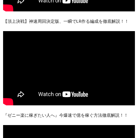
【頂上決戦】神速周回決定版、一瞬でLR作る編成を徹底解説！！
『ゼニー楽に稼ぎたい人へ』今爆速で億を稼ぐ方法徹底解説！！