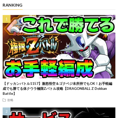
RANKING
【ドッカンバトル1157】激怒悟空＆ゴクベジ未所持でもOK！お手軽編
成でも勝てる体クウラ極限Zバトル攻略【DRAGONBALL Z Dokkan
Battle】
攻略