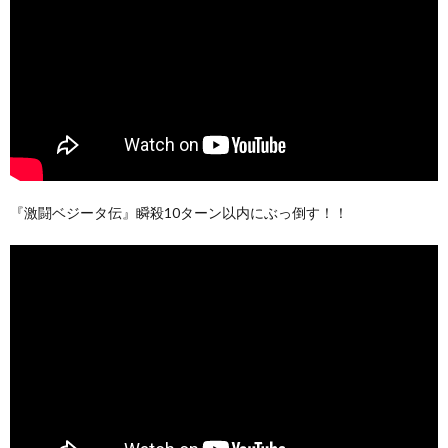
『激闘ベジータ伝』瞬殺10ターン以内にぶっ倒す！！