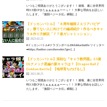
いつもご視聴ありがとうございます！！ 速報、遂に全世界同
時3.5億CPきたぁぁぁぁぁーーっ！！ 大事な理由をお話しい
たします。 『激闘ベジータ伝』瞬殺[…]
【ドッカンバトル】「８周年極限Ｚエリアバビデ
ィ」勝てない人に向けての編成紹介！作るべきキャ
ラ＆作り方解説「７７連ガシャミッション」
2023.02.23
#ドッカンバトル#ドラゴンボールZ#dokkanbattle ツイッター
➡https://twitter.com/demekin7gm […]
【ドッカンバトル】深刻な『キャラ数問題』3.5億
DLナメック星編の新キャラは？【Dragon Ball Z
Dokkan Battle】【地球育ちのげるし】
2021.08.25
いつもご視聴ありがとうございます！！ 速報、遂に全世界同
時3.5億CPきたぁぁぁぁぁーーっ！！ 大事な理由をお話しい
たします。 『激闘ベジータ伝』瞬殺[…]