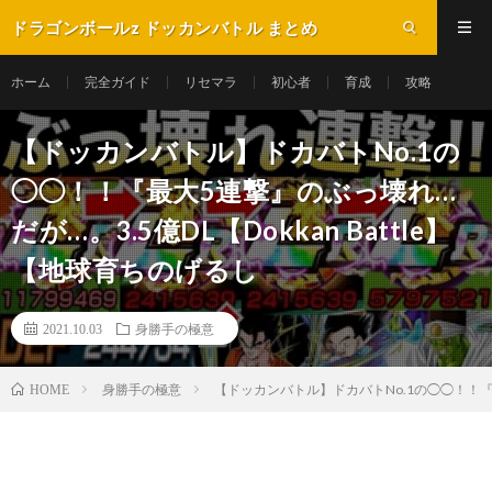
ドラゴンボールz ドッカンバトル まとめ
ホーム
完全ガイド
リセマラ
初心者
育成
攻略
【ドッカンバトル】ドカバトNo.1の
◯◯！！『最大5連撃』のぶっ壊れ…
だが…。3.5億DL【Dokkan Battle】
【地球育ちのげるし
2021.10.03
身勝手の極意
身勝手の極意
【ドッカンバトル】ドカバトNo.1の◯◯！！『最大5連
HOME