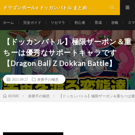
ドラゴンボールz ドッカンバトル まとめ
ホーム
完全ガイド
リセマラ
初心者
育成
攻略
スマ
【ドッカンバトル】極限ザーボン＆重
ちーは優秀なサポートキャラです
【Dragon Ball Z Dokkan Battle】
2021.09.27
身勝手の極意
身勝手の極意
【ドッカンバトル】極限ザーボン＆重ちーは優秀なサポート
HOME