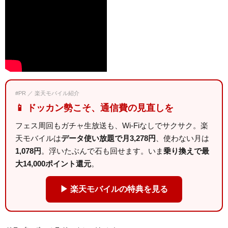
#PR ／ 楽天モバイル紹介
📱 ドッカン勢こそ、通信費の見直しを
フェス周回もガチャ生放送も、Wi-Fiなしでサクサク。楽
天モバイルは
データ使い放題で月3,278円
、使わない月は
1,078円
。浮いたぶんで石も回せます。いま
乗り換えで最
大14,000ポイント還元
。
▶ 楽天モバイルの特典を見る