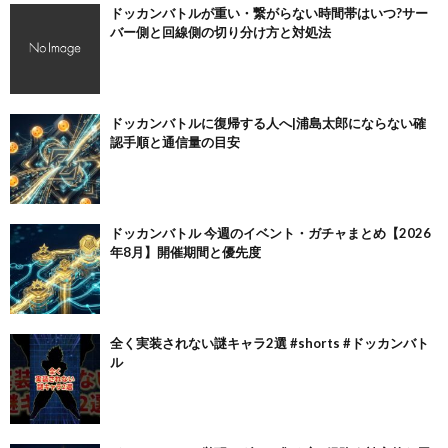
ドッカンバトルが重い・繋がらない時間帯はいつ?サー
バー側と回線側の切り分け方と対処法
ドッカンバトルに復帰する人へ|浦島太郎にならない確
認手順と通信量の目安
ドッカンバトル 今週のイベント・ガチャまとめ【2026
年8月】開催期間と優先度
全く実装されない謎キャラ2選 #shorts #ドッカンバト
ル