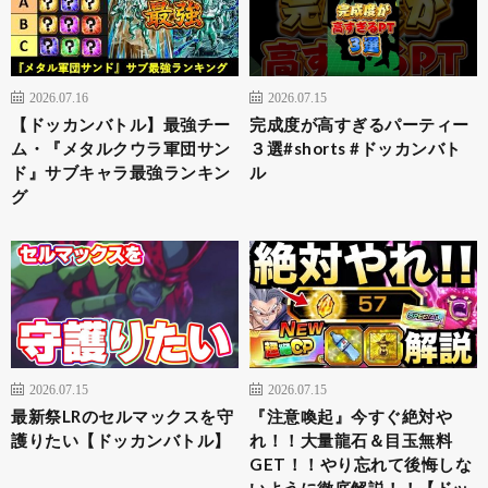
2026.07.16
2026.07.15
【ドッカンバトル】最強チー
完成度が高すぎるパーティー
ム・『メタルクウラ軍団サン
３選#shorts #ドッカンバト
ド』サブキャラ最強ランキン
ル
グ
2026.07.15
2026.07.15
最新祭LRのセルマックスを守
『注意喚起』今すぐ絶対や
護りたい【ドッカンバトル】
れ！！大量龍石＆目玉無料
GET！！やり忘れて後悔しな