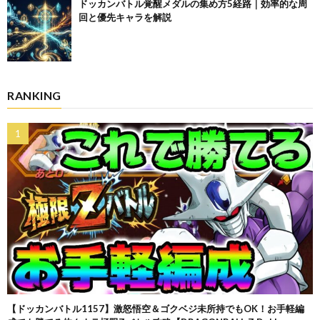
ドッカンバトル覚醒メダルの集め方5経路｜効率的な周
回と優先キャラを解説
RANKING
【ドッカンバトル1157】激怒悟空＆ゴクベジ未所持でもOK！お手軽編