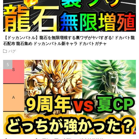
【ドッカンバトル】龍石を無限増殖する裏ワザがヤバすぎる! ドカバト龍
石配布 龍石集め ドッカンバトル新キャラ ドカバトガチャ
バグ