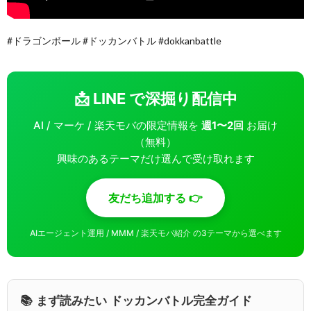
#ドラゴンボール #ドッカンバトル #dokkanbattle
📩 LINE で深掘り配信中
AI / マーケ / 楽天モバの限定情報を
週1〜2回
お届け
（無料）
興味のあるテーマだけ選んで受け取れます
友だち追加する 👉
AIエージェント運用 / MMM / 楽天モバ紹介 の3テーマから選べます
📚 まず読みたい ドッカンバトル完全ガイド