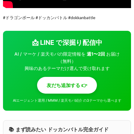
#ドラゴンボール #ドッカンバトル #dokkanbattle
📩 LINE で深掘り配信中
AI / マーケ / 楽天モバの限定情報を
週1〜2回
お届け
（無料）
興味のあるテーマだけ選んで受け取れます
友だち追加する 👉
AIエージェント運用 / MMM / 楽天モバ紹介 の3テーマから選べます
📚 まず読みたい ドッカンバトル完全ガイド