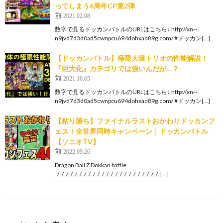
ってしまう6周年CP第2弾
2021.02.08
数字で見るドッカンバトルのURLはこちら↓ http://xn--
n9jvd7d3d0ad5cwnpcu694dohxad89g.com/ #ドッカン[…]
【ドッカンバトル】極限大猿トリオの性能解説！
『巨大化』カテゴリでは強いんだが…？
2021.10.05
数字で見るドッカンバトルのURLはこちら↓ http://xn--
n9jvd7d3d0ad5cwnpcu694dohxad89g.com/ #ドッカン[…]
【粘り勝ち】ファイナルラストおかわりドッカンフ
ェス！全世界同時キャンペーン｜ドッカンバトル
【ソニオTV】
2022.09.26
Dragon Ball Z Dokkan battle
_/_/_/_/_/_/_/_/_/_/_/_/_/_/_/_/_/_/_/_/_/_/_/_[…]