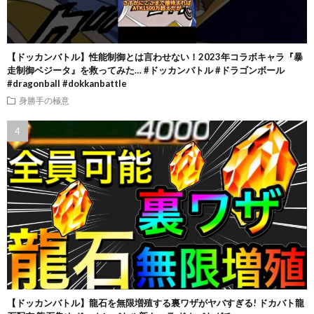
【ドッカンバトル】性能制御とは言わせない！2023年コラボキャラ『暴
走制御ベジータ』を救ってみた… #ドッカンバトル #ドラゴンボール
#dragonball #dokkanbattle
身勝手の極意
【ドッカンバトル】龍石を無限増殖する裏ワザがヤバすぎる! ドカバト龍