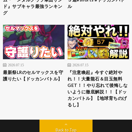
ド』サブキャラ最強ランキン
ル
グ
2026.07.15
2026.07.15
最新祭LRのセルマックスを守
『注意喚起』今すぐ絶対や
護りたい【ドッカンバトル】
れ！！大量龍石＆目玉無料
GET！！やり忘れて後悔しな
いように徹底解説！！【ドッ
カンバトル】【地球育ちのげ
るし】
Back to Top