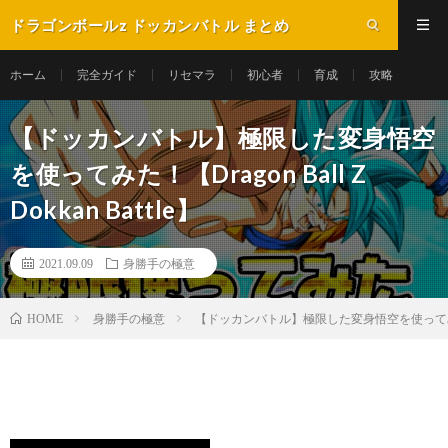
ドラゴンボールz ドッカンバトル まとめ
ホーム
完全ガイド
リセマラ
初心者
育成
攻略
【ドッカンバトル】極限した変身悟空
を使ってみた！【Dragon Ball Z
Dokkan Battle】
2021.09.09
身勝手の極意
身勝手の極意
【ドッカンバトル】極限した変身悟空を使ってみた！【Drag
HOME