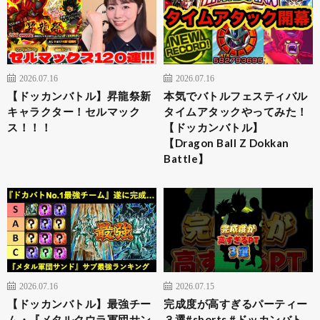
2026.07.16
2026.07.16
【ドッカンバトル】昇龍祭新
本気でバトルフェスティバル
キャラクター！セルマック
タイムアタックやってみた！
ス！！！
【ドッカンバトル】
【Dragon Ball Z Dokkan
Battle】
2026.07.16
2026.07.15
【ドッカンバトル】最強チー
完成度が高すぎるパーティー
ム・『メタルクウラ軍団サン
３選#shorts #ドッカンバト