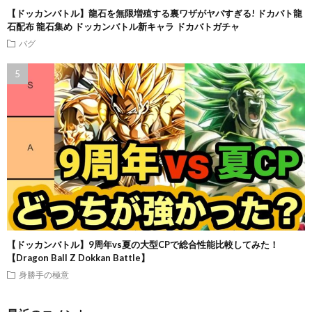
【ドッカンバトル】龍石を無限増殖する裏ワザがヤバすぎる! ドカバト龍
石配布 龍石集め ドッカンバトル新キャラ ドカバトガチャ
バグ
【ドッカンバトル】9周年vs夏の大型CPで総合性能比較してみた！
【Dragon Ball Z Dokkan Battle】
身勝手の極意