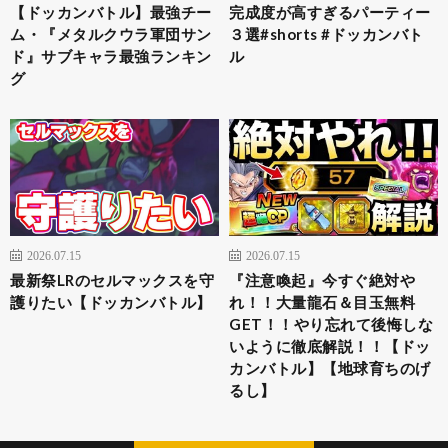
【ドッカンバトル】最強チー
完成度が高すぎるパーティー
ム・『メタルクウラ軍団サン
３選#shorts #ドッカンバト
ド』サブキャラ最強ランキン
ル
グ
2026.07.15
2026.07.15
最新祭LRのセルマックスを守
『注意喚起』今すぐ絶対や
護りたい【ドッカンバトル】
れ！！大量龍石＆目玉無料
GET！！やり忘れて後悔しな
いように徹底解説！！【ドッ
カンバトル】【地球育ちのげ
るし】