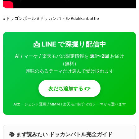
#ドラゴンボール #ドッカンバトル #dokkanbattle
📩 LINE で深掘り配信中
AI / マーケ / 楽天モバの限定情報を
週1〜2回
お届け
（無料）
興味のあるテーマだけ選んで受け取れます
友だち追加する 👉
AIエージェント運用 / MMM / 楽天モバ紹介 の3テーマから選べます
📚 まず読みたい ドッカンバトル完全ガイド