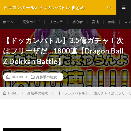
ドラゴンボールz ドッカンバトル まとめ
ホーム
完全ガイド
リセマラ
初心者
育成
攻略
スマ
【ドッカンバトル】3.5億ガチャ！次
はフリーザだ…1800連【Dragon Ball
Z Dokkan Battle】
2021.09.01
身勝手の極意
身勝手の極意
【ドッカンバトル】3.5億ガチャ！次はフリーザだ…1800連
HOME