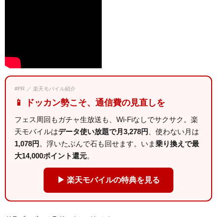
#PR ／ 楽天モバイル紹介
📱 ドッカン勢こそ、通信費の見直しを
フェス周回もガチャ生放送も、Wi-Fiなしでサクサク。楽
天モバイルは
データ使い放題で月3,278円
、使わない月は
1,078円
。浮いたぶんで石も回せます。いま
乗り換えで最
大14,000ポイント還元
。
▶ 楽天モバイルの特典を見る