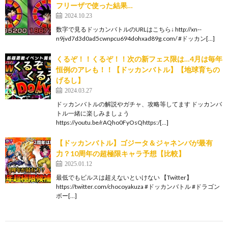
フリーザで使った結果…
2024.10.23
数字で見るドッカンバトルのURLはこちら↓ http://xn--
n9jvd7d3d0ad5cwnpcu694dohxad89g.com/ #ドッカン[…]
くるぞ！！くるぞ！！次の新フェス限は…4月は毎年
恒例のアレも！！【ドッカンバトル】【地球育ちの
げるし】
2024.03.27
ドッカンバトルの解説やガチャ、攻略等してます ドッカンバ
トル一緒に楽しみましょう
https://youtu.be/rAQho0FyOsQhttps:/[…]
【ドッカンバトル】ゴジータ＆ジャネンバが最有
力？10周年の超極限キャラ予想【比較】
2025.01.12
最低でもビルスは超えないといけない 【Twitter】
https://twitter.com/chocoyakuza #ドッカンバトル #ドラゴン
ボー[…]