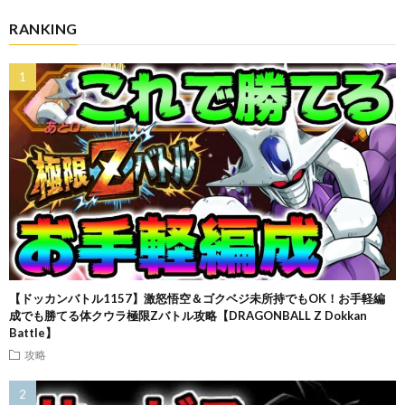
RANKING
【ドッカンバトル1157】激怒悟空＆ゴクベジ未所持でもOK！お手軽編
成でも勝てる体クウラ極限Zバトル攻略【DRAGONBALL Z Dokkan
Battle】
攻略