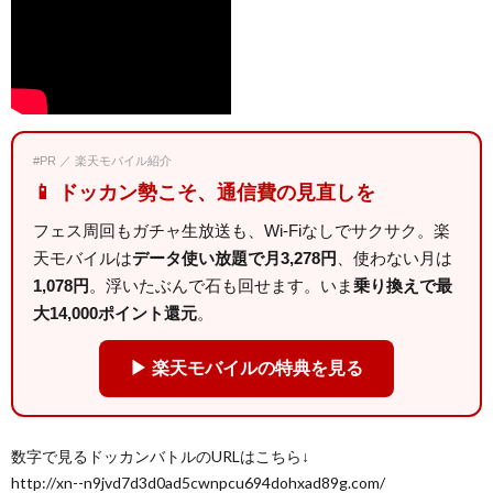
#PR ／ 楽天モバイル紹介
📱 ドッカン勢こそ、通信費の見直しを
フェス周回もガチャ生放送も、Wi-Fiなしでサクサク。楽
天モバイルは
データ使い放題で月3,278円
、使わない月は
1,078円
。浮いたぶんで石も回せます。いま
乗り換えで最
大14,000ポイント還元
。
▶ 楽天モバイルの特典を見る
数字で見るドッカンバトルのURLはこちら↓
http://xn--n9jvd7d3d0ad5cwnpcu694dohxad89g.com/