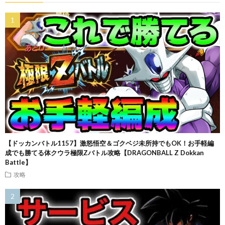
【ドッカンバトル1157】激怒悟空＆ゴクベジ未所持でもOK！お手軽編
成でも勝てる体クウラ極限Zバトル攻略【DRAGONBALL Z Dokkan
Battle】
攻略