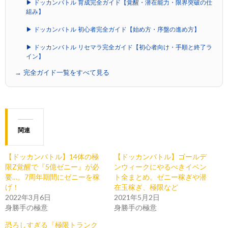
▶ ドッカンバトル 育成完全ガイド【覚醒・潜在能力・限界突破の仕
組み】
▶ ドッカンバトル 初心者完全ガイド【始め方・序盤の進め方】
▶ ドッカンバトル リセマラ完全ガイド【初心者向け・手順と終了ラ
イン】
→ 完全ガイド一覧をすべて見る
関連
【ドッカンバトル】14体の極
【ドッカンバトル】ゴールデ
限Z覚醒で『5億ゼニー』が必
ンウィークにやるべきイベン
要…。7周年期間にゼニーを稼
ト全まとめ。ゼニー稼ぎや潜
げ！
在玉稼ぎ、極限など
2022年3月6日
2021年5月2日
身勝手の極意
身勝手の極意
恐ろしすぎる『極限トランク