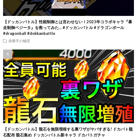
【ドッカンバトル】性能制御とは言わせない！2023年コラボキャラ『暴
走制御ベジータ』を救ってみた… #ドッカンバトル #ドラゴンボール
#dragonball #dokkanbattle
身勝手の極意
【ドッカンバトル】龍石を無限増殖する裏ワザがヤバすぎる! ドカバト龍
石配布 龍石集め ドッカンバトル新キャラ ドカバトガチャ