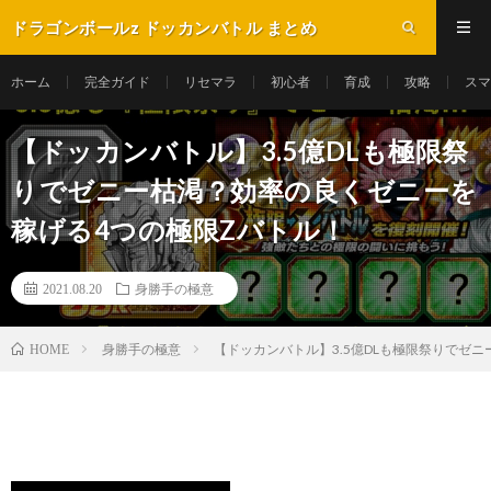
ドラゴンボールz ドッカンバトル まとめ
ホーム
完全ガイド
リセマラ
初心者
育成
攻略
スマ
【ドッカンバトル】3.5億DLも極限祭
りでゼニー枯渇？効率の良くゼニーを
稼げる4つの極限Zバトル！
2021.08.20
身勝手の極意
身勝手の極意
【ドッカンバトル】3.5億DLも極限祭りでゼ
HOME