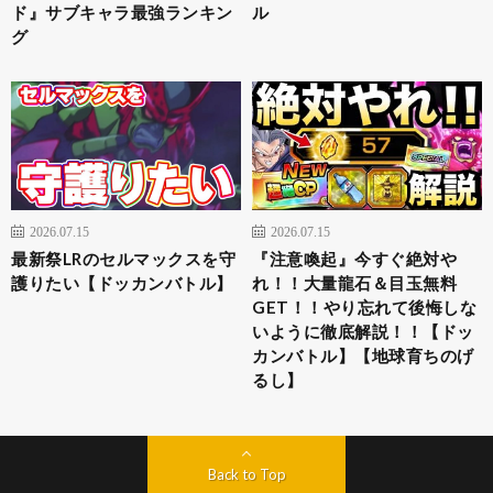
ド』サブキャラ最強ランキン
ル
グ
2026.07.15
2026.07.15
最新祭LRのセルマックスを守
『注意喚起』今すぐ絶対や
護りたい【ドッカンバトル】
れ！！大量龍石＆目玉無料
GET！！やり忘れて後悔しな
いように徹底解説！！【ドッ
カンバトル】【地球育ちのげ
るし】
Back to Top