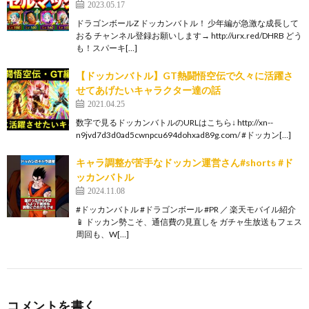
2023.05.17
ドラゴンボールZ ドッカンバトル！ 少年編が急激な成長して
おる チャンネル登録お願いします→ http://urx.red/DHRB どう
も！スパーキ[…]
【ドッカンバトル】GT熱闘悟空伝で久々に活躍さ
せてあげたいキャラクター達の話
2021.04.25
数字で見るドッカンバトルのURLはこちら↓ http://xn--
n9jvd7d3d0ad5cwnpcu694dohxad89g.com/ #ドッカン[…]
キャラ調整が苦手なドッカン運営さん#shorts #ド
ッカンバトル
2024.11.08
#ドッカンバトル #ドラゴンボール #PR ／ 楽天モバイル紹介
📱 ドッカン勢こそ、通信費の見直しを ガチャ生放送もフェス
周回も、W[…]
コメントを書く