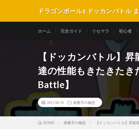
ドラゴンボールz ドッカンバトル 
ホーム
完全ガイド
リセマラ
初心者
【ドッカンバトル】昇
達の性能もきたきたきたー【Dr
Battle】
2021.08.10
身勝手の極意
身勝手の極意
【ドッカンバトル】昇龍祭の新キ
HOME