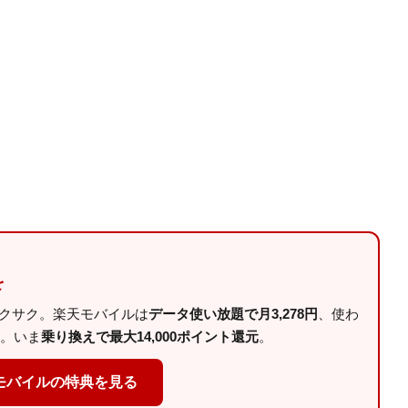
を
サクサク。楽天モバイルは
データ使い放題で月3,278円
、使わ
。いま
乗り換えで最大14,000ポイント還元
。
モバイルの特典を見る