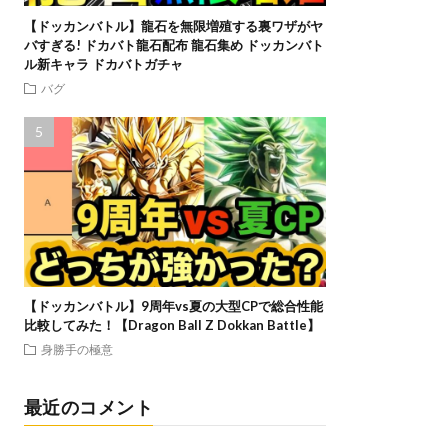
【ドッカンバトル】龍石を無限増殖する裏ワザがヤ
バすぎる! ドカバト龍石配布 龍石集め ドッカンバト
ル新キャラ ドカバトガチャ
バグ
【ドッカンバトル】9周年vs夏の大型CPで総合性能
比較してみた！【Dragon Ball Z Dokkan Battle】
身勝手の極意
最近のコメント