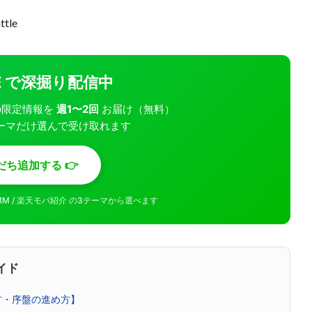
tle
INE で深掘り配信中
モバの限定情報を
週1〜2回
お届け（無料）
ーマだけ選んで受け取れます
だち追加する 👉
MMM / 楽天モバ紹介 の3テーマから選べます
イド
方・序盤の進め方】