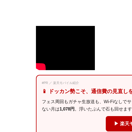
#PR ／ 楽天モバイル紹介
📱 ドッカン勢こそ、通信費の見直し
フェス周回もガチャ生放送も、Wi-Fiなしで
ない月は
1,078円
。浮いたぶんで石も回せます
▶ 楽天