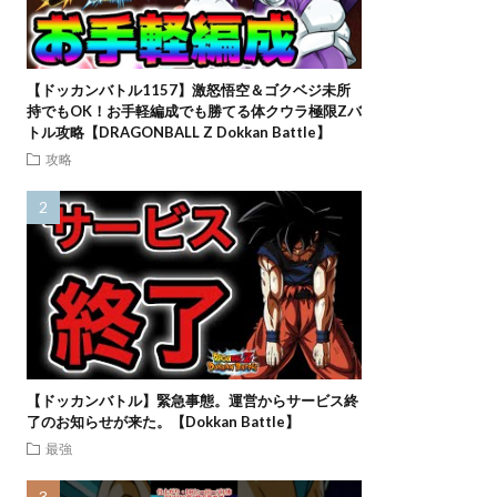
【ドッカンバトル1157】激怒悟空＆ゴクベジ未所
持でもOK！お手軽編成でも勝てる体クウラ極限Zバ
トル攻略【DRAGONBALL Z Dokkan Battle】
攻略
【ドッカンバトル】緊急事態。運営からサービス終
了のお知らせが来た。【Dokkan Battle】
最強