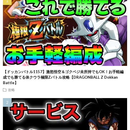
【ドッカンバトル1157】激怒悟空＆ゴクベジ未所持でもOK！お手軽編
成でも勝てる体クウラ極限Zバトル攻略【DRAGONBALL Z Dokkan
Battle】
攻略