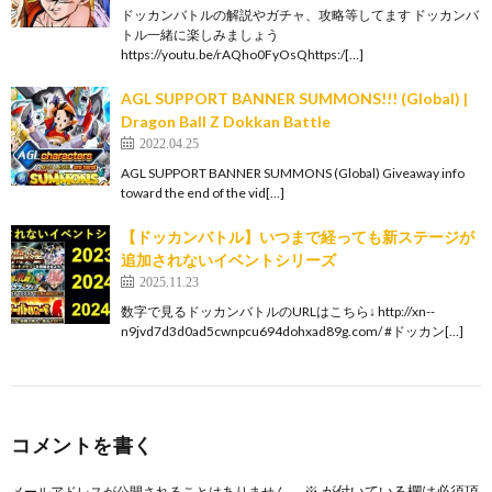
ドッカンバトルの解説やガチャ、攻略等してます ドッカンバ
トル一緒に楽しみましょう
https://youtu.be/rAQho0FyOsQhttps:/[…]
AGL SUPPORT BANNER SUMMONS!!! (Global) |
Dragon Ball Z Dokkan Battle
2022.04.25
AGL SUPPORT BANNER SUMMONS (Global) Giveaway info
toward the end of the vid[…]
【ドッカンバトル】いつまで経っても新ステージが
追加されないイベントシリーズ
2025.11.23
数字で見るドッカンバトルのURLはこちら↓ http://xn--
n9jvd7d3d0ad5cwnpcu694dohxad89g.com/ #ドッカン[…]
コメントを書く
※
が付いている欄は必須項
メールアドレスが公開されることはありません。