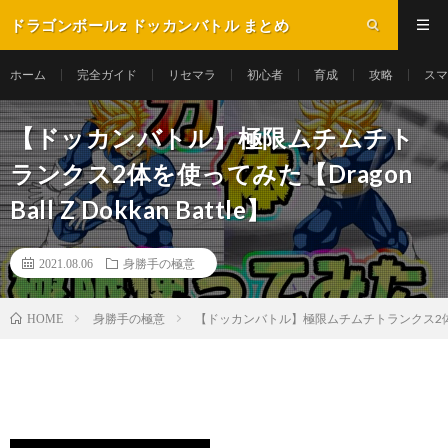
ドラゴンボールz ドッカンバトル まとめ
ホーム
完全ガイド
リセマラ
初心者
育成
攻略
スマ
【ドッカンバトル】極限ムチムチト
ランクス2体を使ってみた【Dragon
Ball Z Dokkan Battle】
2021.08.06
身勝手の極意
身勝手の極意
【ドッカンバトル】極限ムチムチトランクス2体を使ってみた
HOME