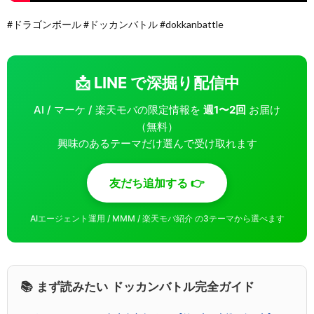
#ドラゴンボール #ドッカンバトル #dokkanbattle
📩 LINE で深掘り配信中
AI / マーケ / 楽天モバの限定情報を
週1〜2回
お届け
（無料）
興味のあるテーマだけ選んで受け取れます
友だち追加する 👉
AIエージェント運用 / MMM / 楽天モバ紹介 の3テーマから選べます
📚 まず読みたい ドッカンバトル完全ガイド