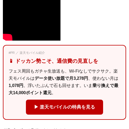
#PR ／ 楽天モバイル紹介
📱 ドッカン勢こそ、通信費の見直しを
フェス周回もガチャ生放送も、Wi-Fiなしでサクサク。楽
天モバイルは
データ使い放題で月3,278円
、使わない月は
1,078円
。浮いたぶんで石も回せます。いま
乗り換えで最
大14,000ポイント還元
。
▶ 楽天モバイルの特典を見る