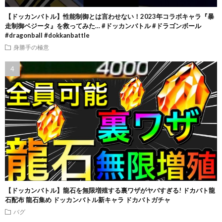
【ドッカンバトル】性能制御とは言わせない！2023年コラボキャラ『暴
走制御ベジータ』を救ってみた… #ドッカンバトル #ドラゴンボール
#dragonball #dokkanbattle
身勝手の極意
【ドッカンバトル】龍石を無限増殖する裏ワザがヤバすぎる! ドカバト龍
石配布 龍石集め ドッカンバトル新キャラ ドカバトガチャ
バグ