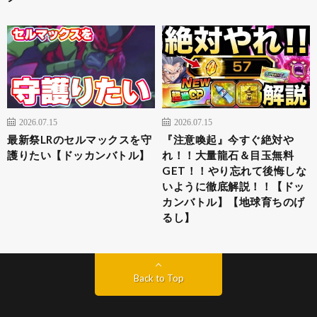
2026.07.15
2026.07.15
最新祭LRのセルマックスを守
『注意喚起』今すぐ絶対や
護りたい【ドッカンバトル】
れ！！大量龍石＆目玉無料
GET！！やり忘れて後悔しな
いように徹底解説！！【ドッ
カンバトル】【地球育ちのげ
るし】
Back to Top