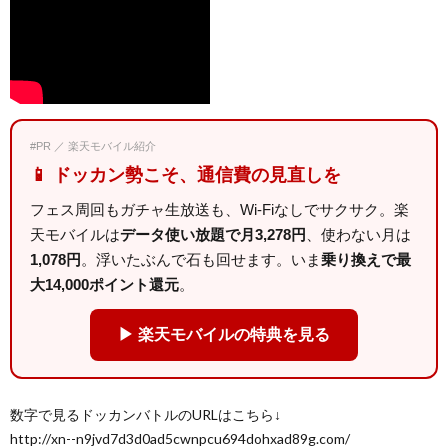
#PR ／ 楽天モバイル紹介
📱 ドッカン勢こそ、通信費の見直しを
フェス周回もガチャ生放送も、Wi-Fiなしでサクサク。楽
天モバイルは
データ使い放題で月3,278円
、使わない月は
1,078円
。浮いたぶんで石も回せます。いま
乗り換えで最
大14,000ポイント還元
。
▶ 楽天モバイルの特典を見る
数字で見るドッカンバトルのURLはこちら↓
http://xn--n9jvd7d3d0ad5cwnpcu694dohxad89g.com/