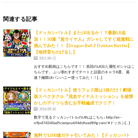
関連する記事
【ドッカンバトル】またLR出るか！？最新LR追
加！！30連『超サイヤ人』ガシャしてすぐ超激戦に
挑んでみた！！【Dragon Ball Z Dokkan Battle】
【地球育ちのげるし】
2021.06.12
おすすめ動画はこちらです！！ 前回のLR出た属性ガシャはこ
ちらです。 ぶっ壊れすぎでチートと話題のキャラ8選。 最
速？極限LRパンハニー使ってみた！！[…]
【ドッカンバトル】使うフェス限は1体だけ！劇場
版スペクタクル『混血サイヤ人ミッション』を超懐
かしのアイツら含むお手軽編成でクリア！
2024.09.26
数字で見るドッカンバトルのURLはこちら↓ http://xn--
n9jvd7d3d0ad5cwnpcu694dohxad89g.com/ #ドッカン[…]
無料で1200連ガチャ引いてみた！【ドッカンバト