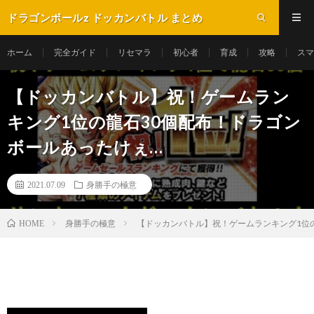
ドラゴンボールz ドッカンバトル まとめ
ホーム
完全ガイド
リセマラ
初心者
育成
攻略
スマ
【ドッカンバトル】祝！ゲームラン
キング1位の龍石30個配布！ドラゴン
ボールあったけぇ…
2021.07.09
身勝手の極意
身勝手の極意
【ドッカンバトル】祝！ゲームランキング1位
HOME