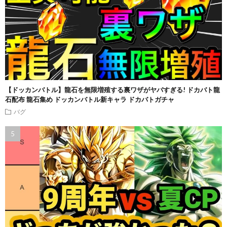
【ドッカンバトル】龍石を無限増殖する裏ワザがヤバすぎる! ドカバト龍
石配布 龍石集め ドッカンバトル新キャラ ドカバトガチャ
バグ