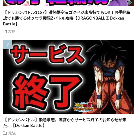
【ドッカンバトル1157】激怒悟空＆ゴクベジ未所持でもOK！お手軽編
成でも勝てる体クウラ極限Zバトル攻略【DRAGONBALL Z Dokkan
Battle】
攻略
【ドッカンバトル】緊急事態。運営からサービス終了のお知らせが来
た。【Dokkan Battle】
最強