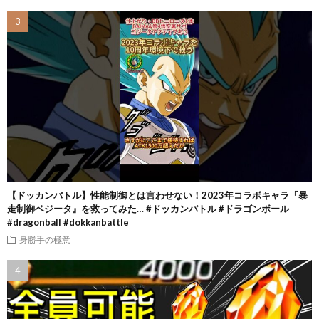
【ドッカンバトル】性能制御とは言わせない！2023年コラボキャラ『暴
走制御ベジータ』を救ってみた… #ドッカンバトル #ドラゴンボール
#dragonball #dokkanbattle
身勝手の極意