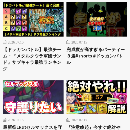
2026.07.16
2026.07.15
【ドッカンバトル】最強チー
完成度が高すぎるパーティー
ム・『メタルクウラ軍団サン
３選#shorts #ドッカンバト
ド』サブキャラ最強ランキン
ル
グ
2026.07.15
2026.07.15
最新祭LRのセルマックスを守
『注意喚起』今すぐ絶対や