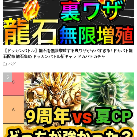
【ドッカンバトル】龍石を無限増殖する裏ワザがヤバすぎる! ドカバト龍
石配布 龍石集め ドッカンバトル新キャラ ドカバトガチャ
バグ