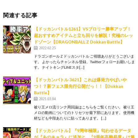
関連する記事
【ドッカンバトル1261】VSブロリー勝率アップ！
超おすすめアイテムと立ち回りを解説！究極のレッ
ドゾーン【DRAGONBALL Z Dokkan Battle】
2022.02.25
ドラゴンボールＺドッカンバトル ご視聴ありがとうございま
す。 よかったらチャンネル登録、Twitterフォローお願いしま
す。 ナイトキングLINEスタ[…]
【ドッカンバトル 3621】これは爆発力やばいや
つ！？新フェス限先行公開だっ！！【Dokkan
Battle】
2021.03.04
被り王メロ流リンク周回論はこちらをご覧ください。 被り王
メロの動画についてのトリセツが最下部にあります。 使用機
材なども中段あたりに貼ってあります。 […]
【ドッカンバトル】『9周年極限』匂わせるデータ
が『あのキャラ』に追加と…『9周年高難易度』は第