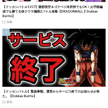
【ドッカンバトル1157】激怒悟空＆ゴクベジ未所持でもOK！お手軽編
成でも勝てる体クウラ極限Zバトル攻略【DRAGONBALL Z Dokkan
Battle】
攻略
【ドッカンバトル】緊急事態。運営からサービス終了のお知らせが来
た。【Dokkan Battle】
最強