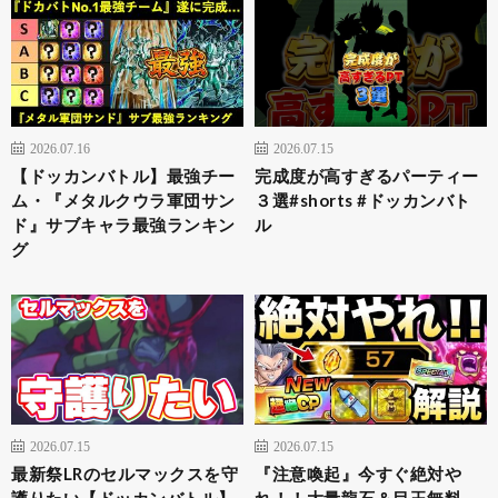
2026.07.16
2026.07.15
【ドッカンバトル】最強チー
完成度が高すぎるパーティー
ム・『メタルクウラ軍団サン
３選#shorts #ドッカンバト
ド』サブキャラ最強ランキン
ル
グ
2026.07.15
2026.07.15
最新祭LRのセルマックスを守
『注意喚起』今すぐ絶対や