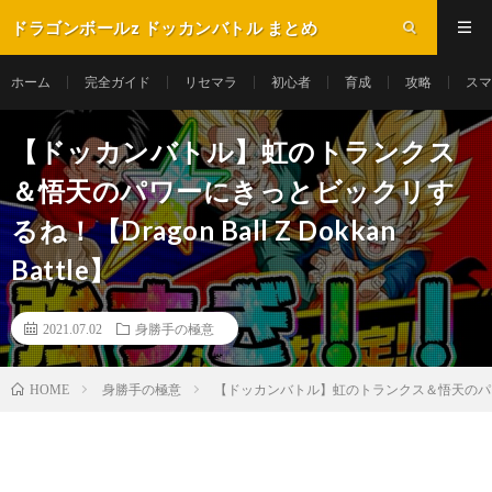
ドラゴンボールz ドッカンバトル まとめ
ホーム
完全ガイド
リセマラ
初心者
育成
攻略
スマ
【ドッカンバトル】虹のトランクス
＆悟天のパワーにきっとビックリす
るね！【Dragon Ball Z Dokkan
Battle】
2021.07.02
身勝手の極意
身勝手の極意
【ドッカンバトル】虹のトランクス＆悟天のパワーにきっと
HOME