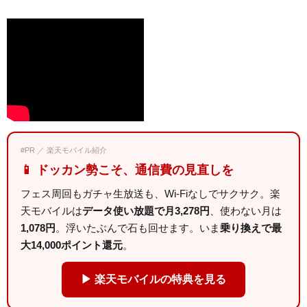
#PR ／ 楽天モバイル紹介
📱 ドッカン勢こそ、通信費の見直しを
フェス周回もガチャ生放送も、Wi-Fiなしでサクサク。楽
天モバイルは
データ使い放題で月3,278円
、使わない月は
1,078円
。浮いたぶんで石も回せます。いま
乗り換えで最
大14,000ポイント還元
。
▶ 楽天モバイルの特典を見る