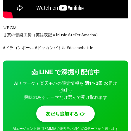
▽BGM
甘茶の音楽工房（英語表記＝Music Atelier Amacha）
#ドラゴンボール #ドッカンバトル #dokkanbattle
📩 LINE で深掘り配信中
AI / マーケ / 楽天モバの限定情報を
週1〜2回
お届け
（無料）
興味のあるテーマだけ選んで受け取れます
友だち追加する 👉
AIエージェント運用 / MMM / 楽天モバ紹介 の3テーマから選べます