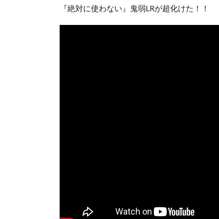
『絶対に使わない』鬼弱LRが超化けた！！