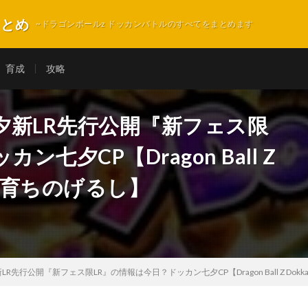
まとめ
~ドラゴンボールz ドッカンバトルのすべてをまとめます
育成
攻略
夕新LR先行公開『新フェス限
七夕CP【Dragon Ball Z
【地球育ちのげるし】
先行公開『新フェス限LR』の情報は今日？ドッカン七夕CP【Dragon Ball Z Dokka