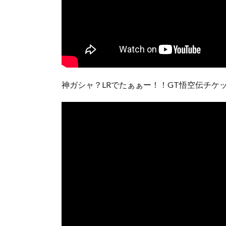
神ガシャ？LRでたぁぁー！！GT悟空伝チケ