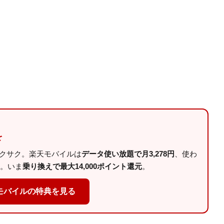
を
サクサク。楽天モバイルは
データ使い放題で月3,278円
、使わ
。いま
乗り換えで最大14,000ポイント還元
。
モバイルの特典を見る