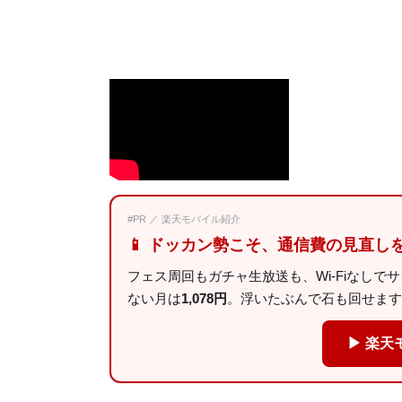
#PR ／ 楽天モバイル紹介
📱 ドッカン勢こそ、通信費の見直し
フェス周回もガチャ生放送も、Wi-Fiなしで
ない月は
1,078円
。浮いたぶんで石も回せます
▶ 楽天