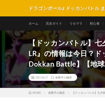
ドラゴンボールz ドッカンバトル 
ホーム
完全ガイド
リセマラ
初心者
【ドッカンバトル】七
LR』の情報は今日？ドッカン
Dokkan Battle】
2021.06.27
身勝手の極意
身勝手の極意
【ドッカンバトル】七夕新LR
HOME