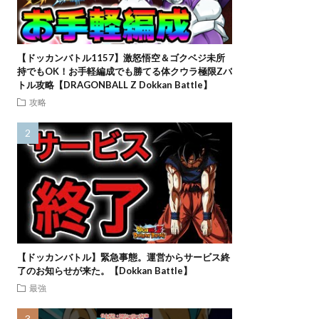
【ドッカンバトル1157】激怒悟空＆ゴクベジ未所
持でもOK！お手軽編成でも勝てる体クウラ極限Zバ
トル攻略【DRAGONBALL Z Dokkan Battle】
攻略
【ドッカンバトル】緊急事態。運営からサービス終
了のお知らせが来た。【Dokkan Battle】
最強