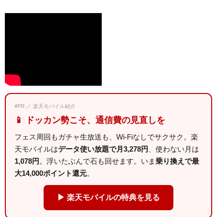
#PR ／ 楽天モバイル紹介
📱 ドッカン勢こそ、通信費の見直しを
フェス周回もガチャ生放送も、Wi-Fiなしでサクサク。楽
天モバイルは
データ使い放題で月3,278円
、使わない月は
1,078円
。浮いたぶんで石も回せます。いま
乗り換えで最
大14,000ポイント還元
。
▶ 楽天モバイルの特典を見る