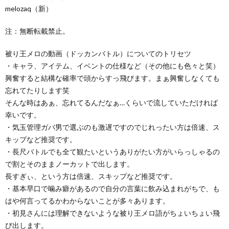
melozaq（新）
注：無断転載禁止。
被り王メロの動画（ドッカンバトル）についてのトリセツ
・キャラ、アイテム、イベントの仕様など（その他にも色々と笑）
興奮すると結構な確率で頭からすっ飛びます。まぁ興奮しなくても
忘れてたりします笑
そんな時はあぁ、忘れてるんだなぁ…くらいで流していただければ
幸いです。
・気玉管理ガバ男で選ぶのも激遅ですのでじれったい方は倍速、ス
キップなど推奨です。
・長尺バトルでも全て観たいというありがたい方がいらっしゃるの
で割とそのままノーカットで出します。
長すぎぃ、という方は倍速、スキップなど推奨です。
・基本早口で噛み癖があるので自分の言葉に飲み込まれがちで、も
はや何言ってるかわからないことが多々あります。
・初見さんには理解できないような被り王メロ語がちょいちょい飛
び出します。