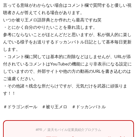
言ってる意味がわからない場合はコメント欄で質問すると優しい視
聴者さんが答えてくれる場合があります。
いつか被り王メロ語辞典とか作れたら最高ですね笑
・とにかく自分のやりたいことを垂れ流します。
参考にならないことがほとんどだと思いますが、私が個人的に楽し
んでいる様子をお送りするドッカンバトル日記として基本毎日更新
します。
・コメント欄に関しては基本的に削除などはしませんが、URLが添
付されているコメントはYouTubeの機能により非表示になる設定に
していますので、外部サイトや他の方の動画のURLを書き込むのは
ご遠慮ください。
・その他諸々残念な所だらけですが、元気だけを武器に頑張りま
す！！
＃ドラゴンボール ＃被り王メロ ＃ドッカンバトル
#PR ／ 楽天モバイル従業員紹介プログラム