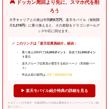
🎮 ドッカン周回より先に、スマホ代を削
ろう
大手キャリアとの差は年間
約5万円
。楽天モバイル（無制限
月
3,278円
）に乗り換えると、その差額をドラゴンボールグ
ッズや石に回せます。
✓ このリンクは「楽天従業員紹介」経由：
乗り換え(MNP)で
14,000ポイント
、新規で
11,000ポイン
ト
還元
楽天グループ従業員が運営する紹介ページ（実体験ベー
ス）
申込み前の疑問は
LINEで個別相談可能
▶ 楽天モバイル紹介特典の詳細を見る
※ポイント付与条件・対象期間など詳細は遷移先キャンペーンページをご確
認ください。