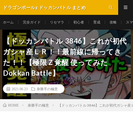
ドラゴンボールz ドッカンバトル まとめ
ホーム
完全ガイド
リセマラ
初心者
育成
攻略
スマ
【ドッカンバトル 3846】これが初代
ガシャ産ＬＲ！！最前線に帰ってき
た！！【極限Ｚ覚醒 使ってみた
Dokkan Battle】
2021.06.23
身勝手の極意
身勝手の極意
【ドッカンバトル 3846】これが初代ガシャ産ＬＲ
HOME