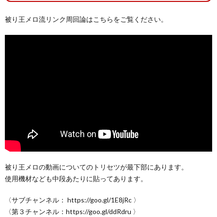
被り王メロ流リンク周回論はこちらをご覧ください。
被り王メロの動画についてのトリセツが最下部にあります。
使用機材なども中段あたりに貼ってあります。
〈サブチャンネル： https://goo.gl/1E8jRc 〉
〈第３チャンネル：https://goo.gl/ddRdru 〉