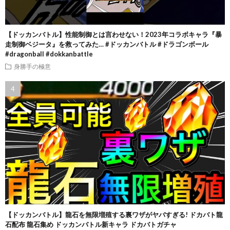
【ドッカンバトル】性能制御とは言わせない！2023年コラボキャラ『暴
走制御ベジータ』を救ってみた… #ドッカンバトル #ドラゴンボール
#dragonball #dokkanbattle
身勝手の極意
【ドッカンバトル】龍石を無限増殖する裏ワザがヤバすぎる! ドカバト龍
石配布 龍石集め ドッカンバトル新キャラ ドカバトガチャ