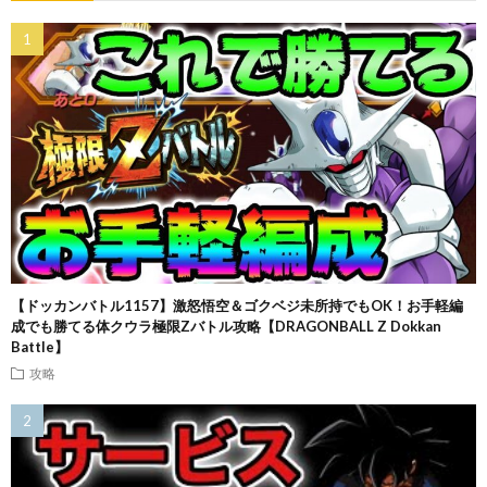
【ドッカンバトル1157】激怒悟空＆ゴクベジ未所持でもOK！お手軽編
成でも勝てる体クウラ極限Zバトル攻略【DRAGONBALL Z Dokkan
Battle】
攻略