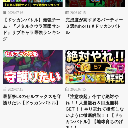
2026.07.16
2026.07.15
【ドッカンバトル】最強チー
完成度が高すぎるパーティー
ム・『メタルクウラ軍団サン
３選#shorts #ドッカンバト
ド』サブキャラ最強ランキン
ル
グ
2026.07.15
2026.07.15
最新祭LRのセルマックスを守
『注意喚起』今すぐ絶対や
護りたい【ドッカンバトル】
れ！！大量龍石＆目玉無料
GET！！やり忘れて後悔しな
いように徹底解説！！【ドッ
カンバトル】【地球育ちのげ
るし】