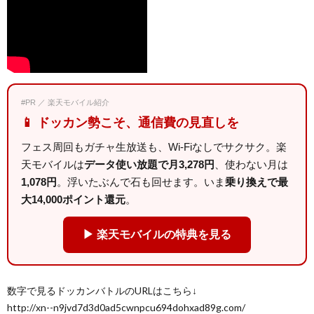
#PR ／ 楽天モバイル紹介
📱 ドッカン勢こそ、通信費の見直しを
フェス周回もガチャ生放送も、Wi-Fiなしでサクサク。楽
天モバイルは
データ使い放題で月3,278円
、使わない月は
1,078円
。浮いたぶんで石も回せます。いま
乗り換えで最
大14,000ポイント還元
。
▶ 楽天モバイルの特典を見る
数字で見るドッカンバトルのURLはこちら↓
http://xn--n9jvd7d3d0ad5cwnpcu694dohxad89g.com/