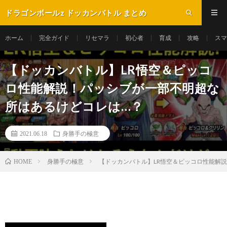
ドラゴンボールz ドッカンバトル まとめ
ホーム
完全ガイド
リセマラ
初心者
育成
攻略
スマ
【ドッカンバトル】LR悟空＆ピッコ
ロ性能解説！パッシブが一部不明超な
所はあるけどコレは…？
2021.06.18
身勝手の極意
身勝手の極意
【ドッカンバトル】LR悟空＆ピッコロ性能解
HOME