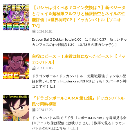
【ガシャは引くべき？コイン交換は？】新ベジータ
とキュイ＆超極限フルフリと極限悟空とネイルの性
能評価｜#世界同時CP｜ドッカンバトル【ソニオ
TV】
2024.10.02
Dragon Ball Z Dokkan battle 0:00 はじめに 0:37 新しいドッ
カンフェスの仕様確認 1:39 10月3日の新ガシャ予[…]
主役はビースト！主役は虹になったビースト【ドッ
カンバトル】
2023.05.05
ドラゴンボールZ ドッカンバトル！ 短期戦最強 チャンネル登
録お願いします→ http://urx.red/DHRB どうも！スパーキン神
コロです！ […]
『ドラゴンボールDAIMA 第12話』ドッカンバトル
民で同時視聴
2024.12.28
ドッカンバトル民で『ドラゴンボールDAIMA』を毎週見る会
(※アニメ映像は配信には映りません。) 数字で見るドッカン
バトルのURLはこちら↓ htt[…]