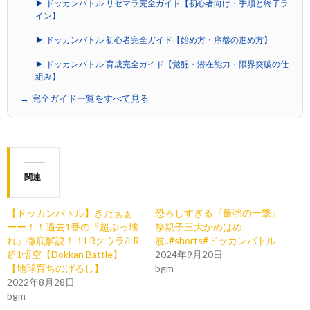
▶ ドッカンバトル リセマラ完全ガイド【初心者向け・手順と終了ラ
イン】
▶ ドッカンバトル 初心者完全ガイド【始め方・序盤の進め方】
▶ ドッカンバトル 育成完全ガイド【覚醒・潜在能力・限界突破の仕
組み】
→ 完全ガイド一覧をすべて見る
関連
【ドッカンバトル】きたぁぁ
恐ろしすぎる『最強の一撃』
ーー！！過去1番の『超ぶっ壊
祭親子三大かめはめ
れ』徹底解説！！LRクウラ/LR
波..#shorts#ドッカンバトル
超1悟空【Dokkan Battle】
2024年9月20日
【地球育ちのげるし】
bgm
2022年8月28日
bgm