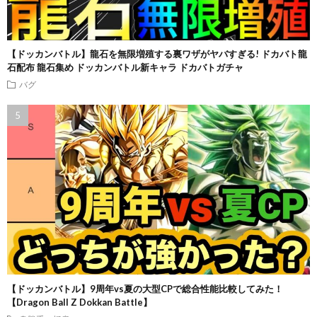
【ドッカンバトル】龍石を無限増殖する裏ワザがヤバすぎる! ドカバト龍
石配布 龍石集め ドッカンバトル新キャラ ドカバトガチャ
バグ
【ドッカンバトル】9周年vs夏の大型CPで総合性能比較してみた！
【Dragon Ball Z Dokkan Battle】