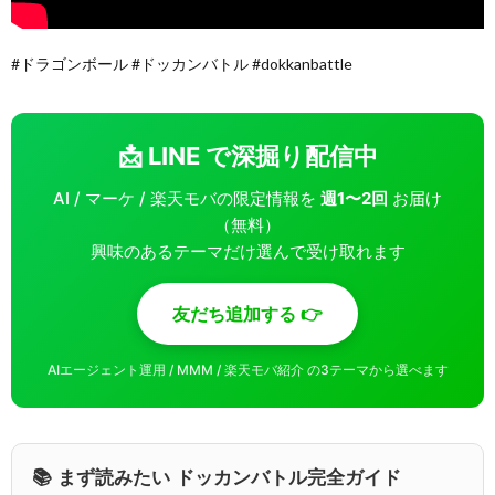
#ドラゴンボール #ドッカンバトル #dokkanbattle
📩 LINE で深掘り配信中
AI / マーケ / 楽天モバの限定情報を
週1〜2回
お届け
（無料）
興味のあるテーマだけ選んで受け取れます
友だち追加する 👉
AIエージェント運用 / MMM / 楽天モバ紹介 の3テーマから選べます
📚 まず読みたい ドッカンバトル完全ガイド