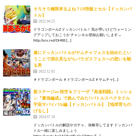
そろそろ極限来るよね？LR悟飯とセル【ドッカンバ
トル】
2022.04.25
ドラゴンボールZ ドッカンバトル！ 気が早いけどウォーミン
グアップしておこうか チャンネル登録お願いします→
http://urx.red/DHRB […]
遂にドッカンバトルがヤムチャフェスを始めたとい
うことで演出見ながらパラガスフェスへの想いを馳
る男
2022.12.02
＃ドラゴンボール ＃ドラゴンボールZ ＃ヤムチャ[…]
新ステージvs.悟空＆フリーザ『高速戦闘』ミッショ
ン『最強編成』で挑んでみた!!バトルスペクタクル
宇宙サバイバル編【ドッカンバトル】【地球育ちの
げるし】
2024.07.19
ドッカンバトルの解説やガチャ、攻略等してます ドッカンバ
トル一緒に楽しみましょう
https://youtu.be/rAQho0FyOsQhttps:/[…]