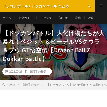
ドラゴンボールz ドッカンバトル まとめ
ホーム
完全ガイド
リセマラ
初心者
育成
攻略
【ドッカンバトル】大化け物たちが大
暴れ！ベジット＆ビーデルVSクウラ
＆ブウ GT悟空伝【Dragon Ball Z
Dokkan Battle】
2021.05.23
身勝手の極意
身勝手の極意
【ドッカンバトル】大化け物たちが大暴れ！ベジット＆ビー
HOME