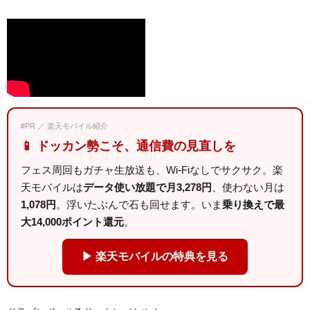
#PR ／ 楽天モバイル紹介
📱 ドッカン勢こそ、通信費の見直しを
フェス周回もガチャ生放送も、Wi-Fiなしでサクサク。楽
天モバイルは
データ使い放題で月3,278円
、使わない月は
1,078円
。浮いたぶんで石も回せます。いま
乗り換えで最
大14,000ポイント還元
。
▶ 楽天モバイルの特典を見る