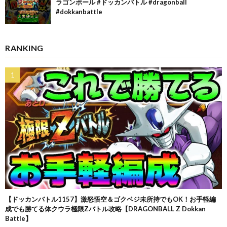
ラゴンボール #ドッカンバトル #dragonball
#dokkanbattle
RANKING
【ドッカンバトル1157】激怒悟空＆ゴクベジ未所持でもOK！お手軽編
成でも勝てる体クウラ極限Zバトル攻略【DRAGONBALL Z Dokkan
Battle】