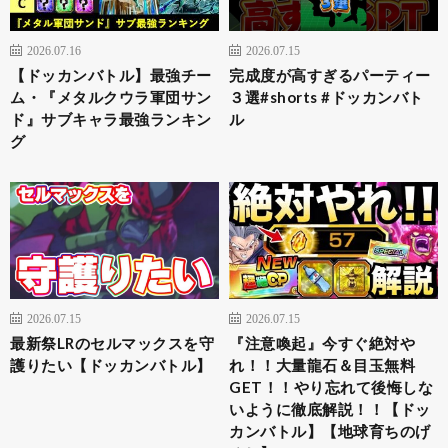
2026.07.16
2026.07.15
【ドッカンバトル】最強チー
完成度が高すぎるパーティー
ム・『メタルクウラ軍団サン
３選#shorts #ドッカンバト
ド』サブキャラ最強ランキン
ル
グ
2026.07.15
2026.07.15
最新祭LRのセルマックスを守
『注意喚起』今すぐ絶対や
護りたい【ドッカンバトル】
れ！！大量龍石＆目玉無料
GET！！やり忘れて後悔しな
いように徹底解説！！【ドッ
カンバトル】【地球育ちのげ