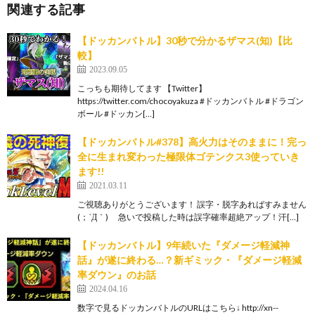
関連する記事
【ドッカンバトル】30秒で分かるザマス(知)【比
較】
2023.09.05
こっちも期待してます 【Twitter】
https://twitter.com/chocoyakuza #ドッカンバトル #ドラゴン
ボール #ドッカン[…]
【ドッカンバトル#378】高火力はそのままに！完っ
全に生まれ変わった極限体ゴテンクス3使っていき
ます!!
2021.03.11
ご視聴ありがとうございます！ 誤字・脱字あればすみません
(；´Д｀) 急いで投稿した時は誤字確率超絶アップ！汗[…]
【ドッカンバトル】9年続いた『ダメージ軽減神
話』が遂に終わる…？新ギミック・『ダメージ軽減
率ダウン』のお話
2024.04.16
数字で見るドッカンバトルのURLはこちら↓ http://xn--