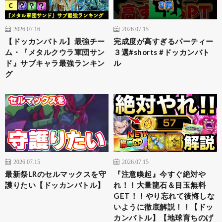
2026.07.16
2026.07.15
【ドッカンバトル】最強チー
完成度が高すぎるパーティー
ム・『メタルクウラ軍団サン
３選#shorts #ドッカンバト
ド』サブキャラ最強ランキン
ル
グ
2026.07.15
2026.07.15
最新祭LRのセルマックスを守
『注意喚起』今すぐ絶対や
護りたい【ドッカンバトル】
れ！！大量龍石＆目玉無料
GET！！やり忘れて後悔しな
いように徹底解説！！【ドッ
カンバトル】【地球育ちのげ