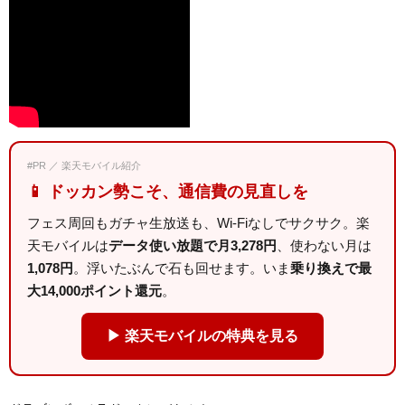
#PR ／ 楽天モバイル紹介
📱 ドッカン勢こそ、通信費の見直しを
フェス周回もガチャ生放送も、Wi-Fiなしでサクサク。楽
天モバイルは
データ使い放題で月3,278円
、使わない月は
1,078円
。浮いたぶんで石も回せます。いま
乗り換えで最
大14,000ポイント還元
。
▶ 楽天モバイルの特典を見る