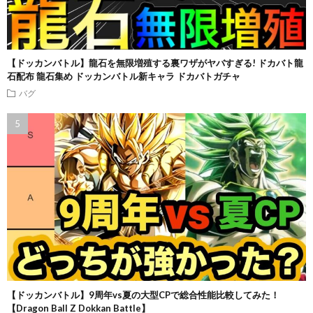
【ドッカンバトル】龍石を無限増殖する裏ワザがヤバすぎる! ドカバト龍
石配布 龍石集め ドッカンバトル新キャラ ドカバトガチャ
バグ
【ドッカンバトル】9周年vs夏の大型CPで総合性能比較してみた！
【Dragon Ball Z Dokkan Battle】