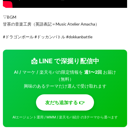
▽BGM
甘茶の音楽工房（英語表記＝Music Atelier Amacha）
#ドラゴンボール #ドッカンバトル #dokkanbattle
📩 LINE で深掘り配信中
AI / マーケ / 楽天モバの限定情報を
週1〜2回
お届け
（無料）
興味のあるテーマだけ選んで受け取れます
友だち追加する 👉
AIエージェント運用 / MMM / 楽天モバ紹介 の3テーマから選べます