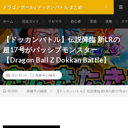
ドラゴンボールz ドッカンバトル まとめ
ホーム
完全ガイド
リセマラ
初心者
育成
攻略
スマ
【ドッカンバトル】伝説降臨 新LRの
超17号がパッシブモンスター
【Dragon Ball Z Dokkan Battle】
2021.05.19
身勝手の極意
身勝手の極意
【ドッカンバトル】伝説降臨 新LRの超17号がパッシブモン
HOME