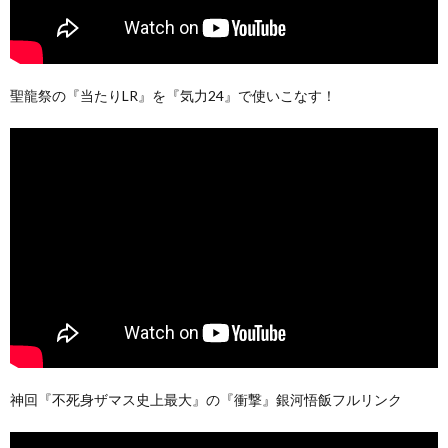
聖龍祭の『当たりLR』を『気力24』で使いこなす！
神回『不死身ザマス史上最大』の『衝撃』銀河悟飯フルリンク