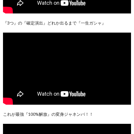
『3つ』の『確定演出』どれか出るまで『一生ガシャ』
これが最強『100%解放』の変身ジャネンバ！！