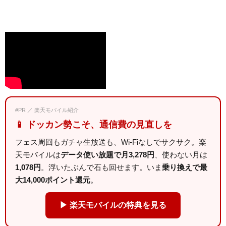
#PR ／ 楽天モバイル紹介
📱 ドッカン勢こそ、通信費の見直しを
フェス周回もガチャ生放送も、Wi-Fiなしでサクサク。楽
天モバイルは
データ使い放題で月3,278円
、使わない月は
1,078円
。浮いたぶんで石も回せます。いま
乗り換えで最
大14,000ポイント還元
。
▶ 楽天モバイルの特典を見る