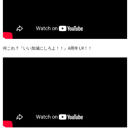
何これ？『いい加減にしろよ！！』6周年 LR！！