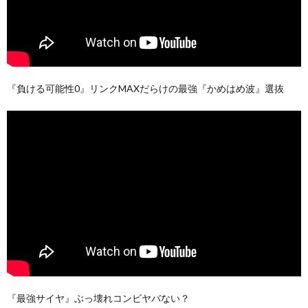
『負ける可能性0』リンクMAXだらけの最強『かめはめ波』選抜
『最強サイヤ』ぶっ壊れコンビヤバない？