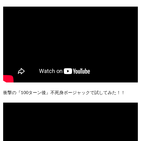
衝撃の『100ターン後』不死身ボージャックで試してみた！！