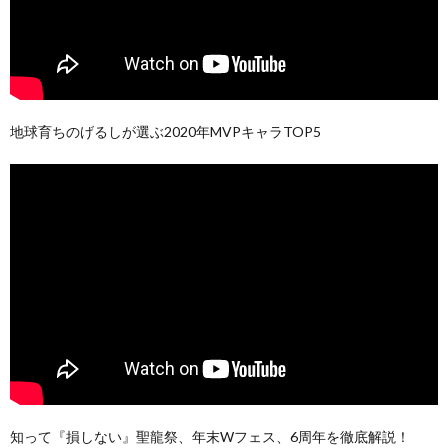
地球育ちのげるしが選ぶ2020年MVPキャラTOP5
知って『損しない』聖龍祭、年末Wフェス、6周年を徹底解説！