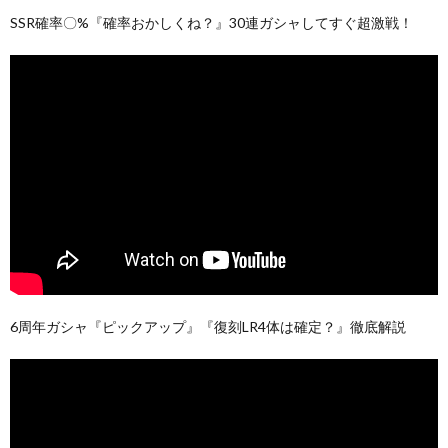
SSR確率〇%『確率おかしくね？』30連ガシャしてすぐ超激戦！
6周年ガシャ『ピックアップ』『復刻LR4体は確定？』徹底解説