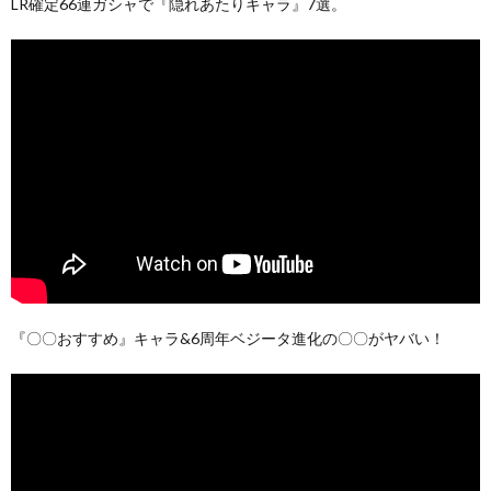
LR確定66連ガシャで『隠れあたりキャラ』7選。
『〇〇おすすめ』キャラ&6周年ベジータ進化の〇〇がヤバい！