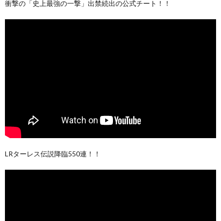
衝撃の「史上最強の一撃」出禁続出の公式チート！！
LRターレス伝説降臨550連！！