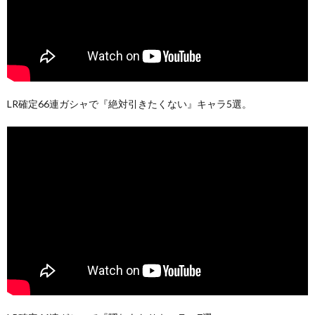
LR確定66連ガシャで『絶対引きたくない』キャラ5選。