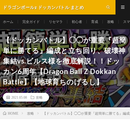
ドラゴンボールz ドッカンバトル まとめ
ホーム
完全ガイド
リセマラ
初心者
育成
攻略
スマ
【ドッカンバトル】◯◯が重要『超簡
単に勝てる』編成と立ち回り、破壊神
集結vs.ビルス様を徹底解説！！ドッ
カン6周年【Dragon Ball Z Dokkan
Battle】【地球育ちのげるし】
2021.05.08
攻略
攻略
【ドッカンバトル】◯◯が重要『超簡単に勝てる』編成と立ち回り
HOME