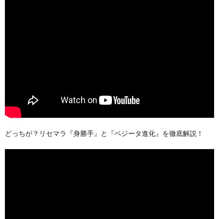
どっちが？リセマラ『身勝手』と『ベジータ進化』を徹底解説！