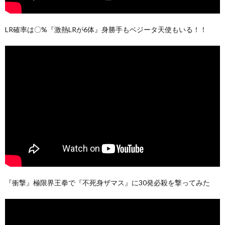
LR確率は〇%『激熱LRが6体』身勝手もベジータ天使もいる！！
『衝撃』極限界王拳で『不死身ザマス』に30発必殺を撃ってみた