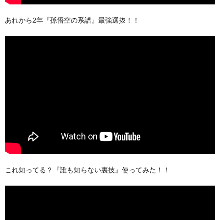
あれから2年『孫悟空の系譜』最強選抜！！
これ知ってる？『誰も知らない裏技』使ってみた！！