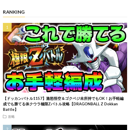
RANKING
【ドッカンバトル1157】激怒悟空＆ゴクベジ未所持でもOK！お手軽編
成でも勝てる体クウラ極限Zバトル攻略【DRAGONBALL Z Dokkan
Battle】
攻略