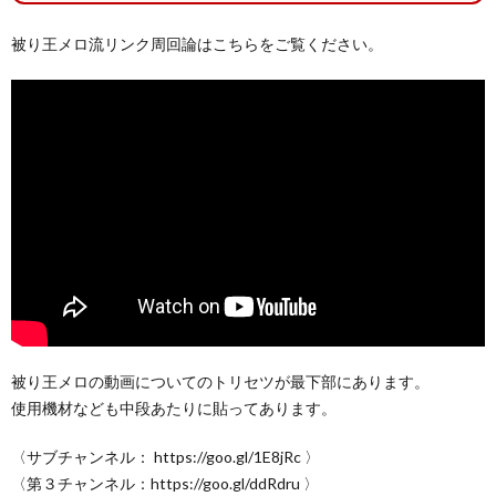
被り王メロ流リンク周回論はこちらをご覧ください。
被り王メロの動画についてのトリセツが最下部にあります。
使用機材なども中段あたりに貼ってあります。
〈サブチャンネル： https://goo.gl/1E8jRc 〉
〈第３チャンネル：https://goo.gl/ddRdru 〉