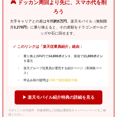
🎮 ドッカン周回より先に、スマホ代を削
ろう
大手キャリアとの差は年間
約5万円
。楽天モバイル（無制限
月
3,278円
）に乗り換えると、その差額をドラゴンボールグ
ッズや石に回せます。
✓ このリンクは「楽天従業員紹介」経由：
乗り換え(MNP)で
14,000ポイント
、新規で
11,000ポイン
ト
還元
楽天グループ従業員が運営する紹介ページ（実体験ベー
ス）
申込み前の疑問は
LINEで個別相談可能
▶ 楽天モバイル紹介特典の詳細を見る
※ポイント付与条件・対象期間など詳細は遷移先キャンペーンページをご確
認ください。