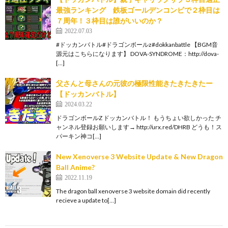
最強ランキング 鉄板ゴールデンコンビで２枠目は
７周年！３枠目は誰がいいのか？
2022.07.03
#ドッカンバトル#ドラゴンボールz#dokkanbattle 【BGM音
源元はこちらになります】 DOVA-SYNDROME：http://dova-
[…]
父さんと母さんの元彼の極限性能きたきたきたー
【ドッカンバトル】
2024.03.22
ドラゴンボールZ ドッカンバトル！ もうちょい欲しかった チ
ャンネル登録お願いします→ http://urx.red/DHRB どうも！ス
パーキン神コ[…]
New Xenoverse 3 Website Update & New Dragon
Ball Anime?
2022.11.19
The dragon ball xenoverse 3 website domain did recently
recieve a update to[…]