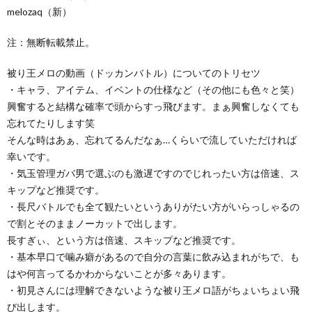
melozaq（新）
注：無断転載禁止。
被り王メロの動画（ドッカンバトル）についてのトリセツ
・キャラ、アイテム、イベントの仕様など（その他にも色々と笑）
興奮すると結構な確率で頭からすっ飛びます。まぁ興奮しなくても
忘れてたりします笑
そんな時はあぁ、忘れてるんだなぁ…くらいで流していただければ
幸いです。
・気玉管理ガバ男で選ぶのも激遅ですのでじれったい方は倍速、ス
キップなど推奨です。
・長尺バトルでも全て観たいというありがたい方がいらっしゃるの
で割とそのままノーカットで出します。
長すぎぃ、という方は倍速、スキップなど推奨です。
・基本早口で噛み癖があるので自分の言葉に飲み込まれがちで、も
はや何言ってるかわからないことが多々あります。
・初見さんには理解できないような被り王メロ語がちょいちょい飛
び出します。