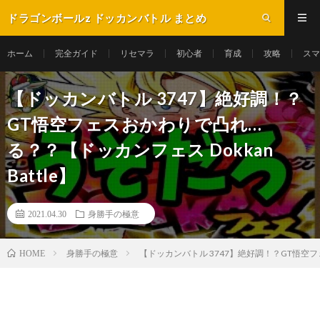
ドラゴンボールz ドッカンバトル まとめ
ホーム
完全ガイド
リセマラ
初心者
育成
攻略
スマ
【ドッカンバトル 3747】絶好調！？
GT悟空フェスおかわりで凸れ…
る？？【ドッカンフェス Dokkan
Battle】
2021.04.30
身勝手の極意
身勝手の極意
【ドッカンバトル 3747】絶好調！？GT悟空フェ
HOME