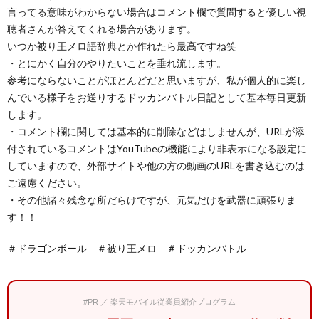
言ってる意味がわからない場合はコメント欄で質問すると優しい視
聴者さんが答えてくれる場合があります。
いつか被り王メロ語辞典とか作れたら最高ですね笑
・とにかく自分のやりたいことを垂れ流します。
参考にならないことがほとんどだと思いますが、私が個人的に楽し
んでいる様子をお送りするドッカンバトル日記として基本毎日更新
します。
・コメント欄に関しては基本的に削除などはしませんが、URLが添
付されているコメントはYouTubeの機能により非表示になる設定に
していますので、外部サイトや他の方の動画のURLを書き込むのは
ご遠慮ください。
・その他諸々残念な所だらけですが、元気だけを武器に頑張りま
す！！
＃ドラゴンボール ＃被り王メロ ＃ドッカンバトル
#PR ／ 楽天モバイル従業員紹介プログラム