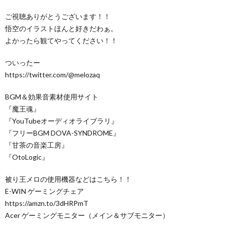
ご視聴ありがとうございます！！
悟空のイラストほんと好きだわぁ。
よかったら観てやってください！！
ついったー
https://twitter.com/@melozaq
BGM＆効果音素材使用サイト
『魔王魂』
『YouTubeオーディオライブラリ』
『フリーBGM DOVA-SYNDROME』
『甘茶の音楽工房』
『OtoLogic』
被り王メロの使用機器などはこちら！！
E-WIN ゲーミングチェア
https://amzn.to/3dHRPmT
Acer ゲーミングモニター（メイン＆サブモニター）