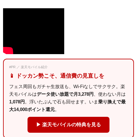
#PR ／ 楽天モバイル紹介
📱 ドッカン勢こそ、通信費の見直しを
フェス周回もガチャ生放送も、Wi-Fiなしでサクサク。楽
天モバイルは
データ使い放題で月3,278円
、使わない月は
1,078円
。浮いたぶんで石も回せます。いま
乗り換えで最
大14,000ポイント還元
。
▶ 楽天モバイルの特典を見る