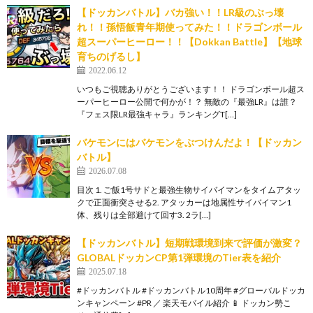
【ドッカンバトル】バカ強い！！LR級のぶっ壊
れ！！孫悟飯青年期使ってみた！！ドラゴンボール
超スーパーヒーロー！！【Dokkan Battle】【地球
育ちのげるし】
2022.06.12
いつもご視聴ありがとうございます！！ ドラゴンボール超ス
ーパーヒーロー公開で何かが！？ 無敵の『最強LR』は誰？
『フェス限LR最強キャラ』ランキングT[…]
バケモンにはバケモンをぶつけんだよ！【ドッカン
バトル】
2026.07.08
目次 1. ご飯1号サドと最強生物サイバイマンをタイムアタッ
クで正面衝突させる2. アタッカーは地属性サイバイマン1
体、残りは全部避けて回す3. 2ラ[…]
【ドッカンバトル】短期戦環境到来で評価が激変？
GLOBALドッカンCP第1弾環境のTier表を紹介
2025.07.18
#ドッカンバトル #ドッカンバトル10周年 #グローバルドッカ
ンキャンペーン #PR ／ 楽天モバイル紹介 📱 ドッカン勢こ