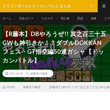
ドラゴンボールz ドッカンバトル まとめ
ホーム
完全ガイド
リセマラ
初心者
育成
攻略
スマ
【R藤本】DBやろうぜ!! 其之百三十五
GWも神引きか！？ダブルDOKKAN
フェス・GT悟空編50連ガシャ【ドッ
カンバトル】
2021.04.30
身勝手の極意
身勝手の極意
【R藤本】DBやろうぜ!! 其之百三十五 GW
HOME