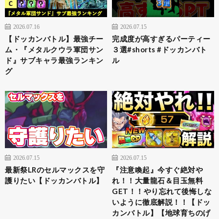
2026.07.16
2026.07.15
【ドッカンバトル】最強チー
完成度が高すぎるパーティー
ム・『メタルクウラ軍団サン
３選#shorts #ドッカンバト
ド』サブキャラ最強ランキン
ル
グ
2026.07.15
2026.07.15
最新祭LRのセルマックスを守
『注意喚起』今すぐ絶対や
護りたい【ドッカンバトル】
れ！！大量龍石＆目玉無料
GET！！やり忘れて後悔しな
いように徹底解説！！【ドッ
カンバトル】【地球育ちのげ