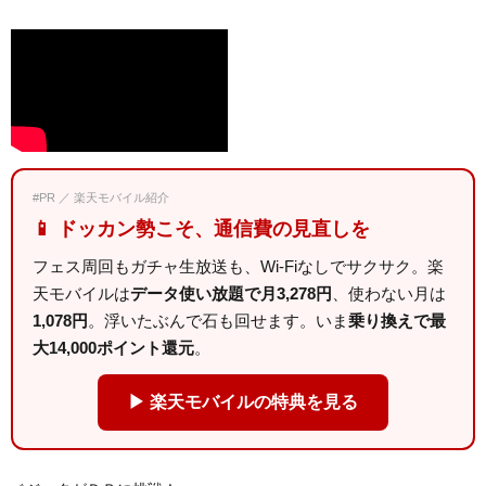
#PR ／ 楽天モバイル紹介
📱 ドッカン勢こそ、通信費の見直しを
フェス周回もガチャ生放送も、Wi-Fiなしでサクサク。楽
天モバイルは
データ使い放題で月3,278円
、使わない月は
1,078円
。浮いたぶんで石も回せます。いま
乗り換えで最
大14,000ポイント還元
。
▶ 楽天モバイルの特典を見る