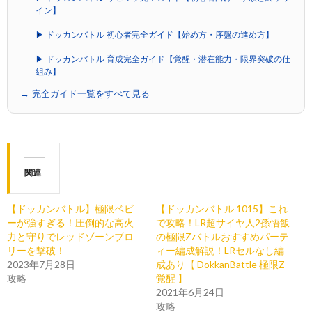
イン】
▶ ドッカンバトル 初心者完全ガイド【始め方・序盤の進め方】
▶ ドッカンバトル 育成完全ガイド【覚醒・潜在能力・限界突破の仕
組み】
→ 完全ガイド一覧をすべて見る
関連
【ドッカンバトル】極限ベビ
【ドッカンバトル 1015】これ
ーが強すぎる！圧倒的な高火
で攻略！LR超サイヤ人2孫悟飯
力と守りでレッドゾーンブロ
の極限Zバトルおすすめパーテ
リーを撃破！
ィー編成解説！LRセルなし編
2023年7月28日
成あり【 DokkanBattle 極限Z
攻略
覚醒 】
2021年6月24日
攻略