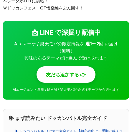
ベジータがＤＢに挑戦！
Ｗドッカンフェス・GT悟空編をぶん回す！
📩 LINE で深掘り配信中
AI / マーケ / 楽天モバの限定情報を
週1〜2回
お届け
（無料）
興味のあるテーマだけ選んで受け取れます
友だち追加する 👉
AIエージェント運用 / MMM / 楽天モバ紹介 の3テーマから選べます
📚 まず読みたい ドッカンバトル完全ガイド
▶ ドッカンバトル リセマラ完全ガイド【初心者向け・手順と終了ラ