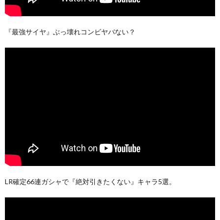
『最強サイヤ』ぶっ壊れコンビヤバない？
LR確定66連ガシャで『絶対引きたくない』キャラ5選。