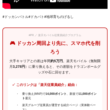
#ドッカンバトル#ドカバト#地球育ちのげるし
#PR ／ 楽天モバイル従業員紹介プログラム
🎮 ドッカン周回より先に、スマホ代を削
ろう
大手キャリアとの差は年間
約5万円
。楽天モバイル（無制限
月
3,278円
）に乗り換えると、その差額をドラゴンボールグ
ッズや石に回せます。
✓ このリンクは「楽天従業員紹介」経由：
乗り換え(MNP)で
14,000ポイント
、新規で
11,000ポイン
ト
還元
楽天グループ従業員が運営する紹介ページ（実体験ベー
ス）