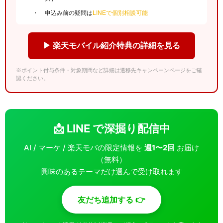
申込み前の疑問は
LINEで個別相談可能
▶ 楽天モバイル紹介特典の詳細を見る
※ポイント付与条件・対象期間など詳細は遷移先キャンペーンページをご確
認ください。
📩 LINE で深掘り配信中
AI / マーケ / 楽天モバの限定情報を
週1〜2回
お届け
（無料）
興味のあるテーマだけ選んで受け取れます
友だち追加する 👉