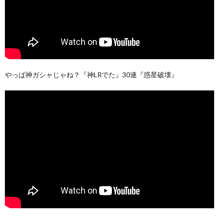
やっぱ神ガシャじゃね？『神LRでた』30連『惑星破壊』