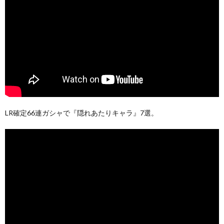
LR確定66連ガシャで『隠れあたりキャラ』7選。