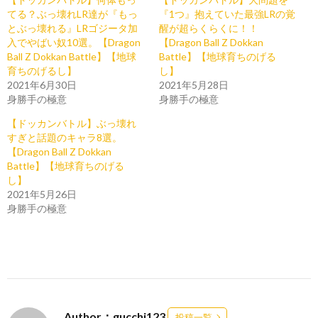
てる？ぶっ壊れLR達が『もっ
『1つ』抱えていた最強LRの覚
とぶっ壊れる』LRゴジータ加
醒が超らくらくに！！
入でやばい奴10選。【Dragon
【Dragon Ball Z Dokkan
Ball Z Dokkan Battle】【地球
Battle】【地球育ちのげる
育ちのげるし】
し】
2021年6月30日
2021年5月28日
身勝手の極意
身勝手の極意
【ドッカンバトル】ぶっ壊れ
すぎと話題のキャラ8選。
【Dragon Ball Z Dokkan
Battle】【地球育ちのげる
し】
2021年5月26日
身勝手の極意
Author：gucchi123
投稿一覧