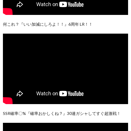
何これ？『いい加減にしろよ！！』6周年 LR！！
SSR確率〇%『確率おかしくね？』30連ガシャしてすぐ超激戦！