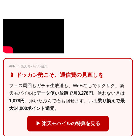
#PR ／ 楽天モバイル紹介
📱 ドッカン勢こそ、通信費の見直しを
フェス周回もガチャ生放送も、Wi-Fiなしでサクサク。楽
天モバイルは
データ使い放題で月3,278円
、使わない月は
1,078円
。浮いたぶんで石も回せます。いま
乗り換えで最
大14,000ポイント還元
。
▶ 楽天モバイルの特典を見る