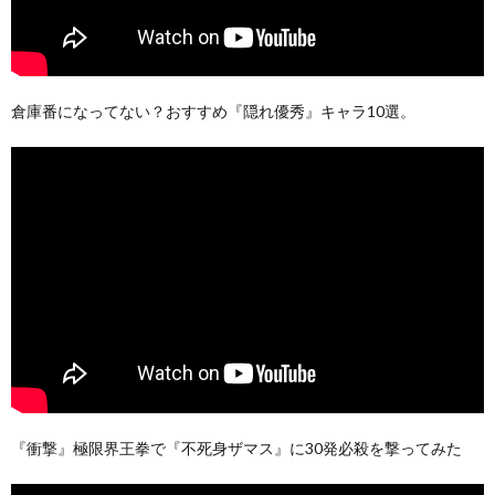
倉庫番になってない？おすすめ『隠れ優秀』キャラ10選。
『衝撃』極限界王拳で『不死身ザマス』に30発必殺を撃ってみた