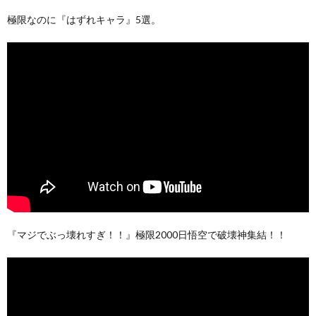
極限なのに『はずれキャラ』5選。
『マジでぶっ壊れすぎ！！』極限2000日悟空で破壊神集結！！