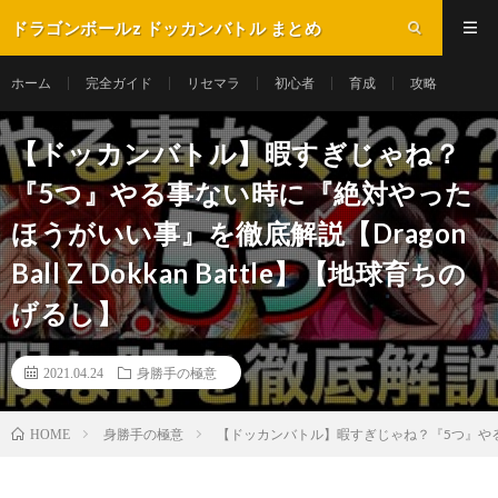
ドラゴンボールz ドッカンバトル まとめ
ホーム
完全ガイド
リセマラ
初心者
育成
攻略
【ドッカンバトル】暇すぎじゃね？
『5つ』やる事ない時に『絶対やった
ほうがいい事』を徹底解説【Dragon
Ball Z Dokkan Battle】【地球育ちの
げるし】
2021.04.24
身勝手の極意
身勝手の極意
【ドッカンバトル】暇すぎじゃね？『5つ』やる事ない
HOME