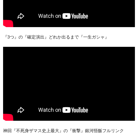
『3つ』の『確定演出』どれか出るまで『一生ガシャ』
神回『不死身ザマス史上最大』の『衝撃』銀河悟飯フルリンク