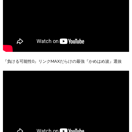
『負ける可能性0』リンクMAXだらけの最強『かめはめ波』選抜