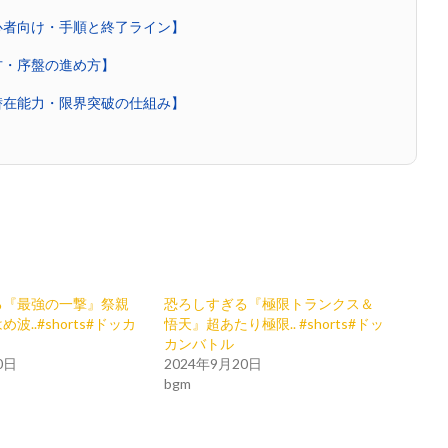
心者向け・手順と終了ライン】
方・序盤の進め方】
潜在能力・限界突破の仕組み】
る『最強の一撃』祭親
恐ろしすぎる『極限トランクス＆
波..#shorts#ドッカ
悟天』超あたり極限.. #shorts#ドッ
カンバトル
0日
2024年9月20日
bgm