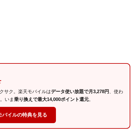
を
サクサク。楽天モバイルは
データ使い放題で月3,278円
、使わ
。いま
乗り換えで最大14,000ポイント還元
。
モバイルの特典を見る