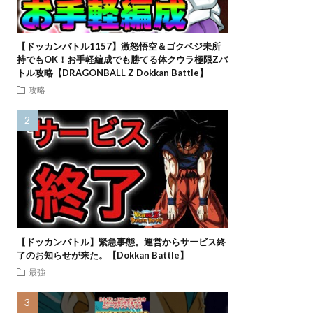
【ドッカンバトル1157】激怒悟空＆ゴクベジ未所
持でもOK！お手軽編成でも勝てる体クウラ極限Zバ
トル攻略【DRAGONBALL Z Dokkan Battle】
攻略
【ドッカンバトル】緊急事態。運営からサービス終
了のお知らせが来た。【Dokkan Battle】
最強