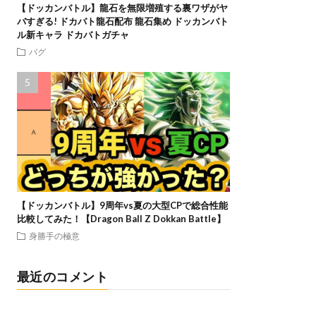
【ドッカンバトル】龍石を無限増殖する裏ワザがヤ
バすぎる! ドカバト龍石配布 龍石集め ドッカンバト
ル新キャラ ドカバトガチャ
バグ
【ドッカンバトル】9周年vs夏の大型CPで総合性能
比較してみた！【Dragon Ball Z Dokkan Battle】
身勝手の極意
最近のコメント