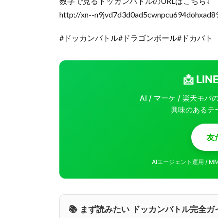
数字で見るドッカンバトルのURLはこちら↓
http://xn--n9jvd7d3d0ad5cwnpcu694dohxad8
#ドッカンバトル#ドラゴンボール#ドカバト
📩 L
AI / マーケ / 楽天
興味のあるテ
友
AIエージェント運用 / 
📚 まず読みたい ドッカンバトル完全ガ