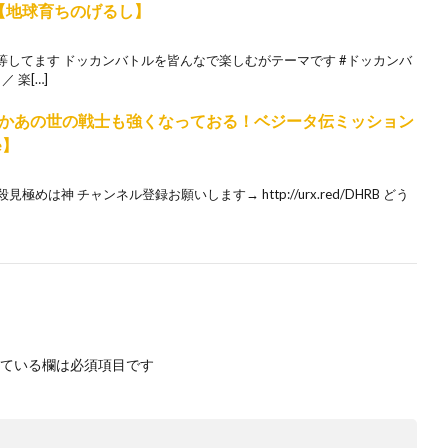
【地球育ちのげるし】
してます ドッカンバトルを皆んなで楽しむがテーマです #ドッカンバ
 楽[…]
かあの世の戦士も強くなっておる！ベジータ伝ミッション
le】
めは神 チャンネル登録お願いします→ http://urx.red/DHRB どう
ている欄は必須項目です