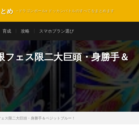
まとめ
~ドラゴンボールz ドッカンバトルのすべてをまとめます
育成
攻略
スマホプラン選び
限フェス限二大巨頭・身勝手＆
フェス限二大巨頭・身勝手＆ベジットブルー！