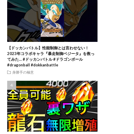
【ドッカンバトル】性能制御とは言わせない！
2023年コラボキャラ『暴走制御ベジータ』を救っ
てみた… #ドッカンバトル #ドラゴンボール
#dragonball #dokkanbattle
身勝手の極意