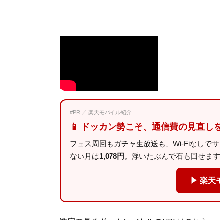
#PR ／ 楽天モバイル紹介
📱 ドッカン勢こそ、通信費の見直し
フェス周回もガチャ生放送も、Wi-Fiなしで
ない月は
1,078円
。浮いたぶんで石も回せます
▶ 楽天