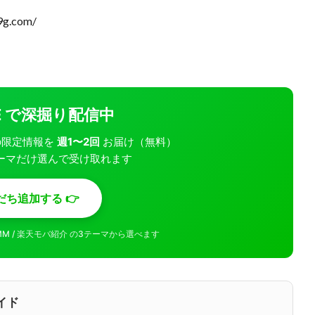
9g.com/
INE で深掘り配信中
モバの限定情報を
週1〜2回
お届け（無料）
ーマだけ選んで受け取れます
だち追加する 👉
MMM / 楽天モバ紹介 の3テーマから選べます
イド