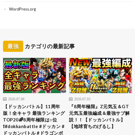
WordPress.org
最強
カテゴリの最新記事
2026.07.08
2026.07.03
【ドッカンバトル】11周年
『8周年極限』Z元気玉＆GT
版！全キャラ 最強ランキング
元気玉最強編成＆最強サブ解
TOP20🌈8周年極限は○位
説！！【ドッカンバトル】
❗️#dokkanbattle #ドッカン #
【地球育ちのげるし】
ドッカンバトル #ドラゴンボ