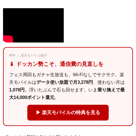
#PR ／ 楽天モバイル紹介
📱 ドッカン勢こそ、通信費の見直しを
フェス周回もガチャ生放送も、Wi-Fiなしでサクサク。楽
天モバイルは
データ使い放題で月3,278円
、使わない月は
1,078円
。浮いたぶんで石も回せます。いま
乗り換えで最
大14,000ポイント還元
。
▶ 楽天モバイルの特典を見る