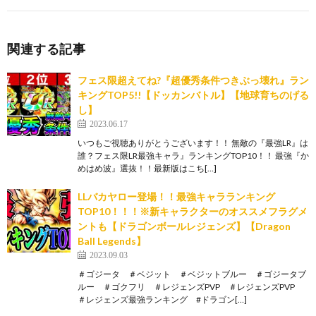
関連する記事
フェス限超えてね?『超優秀条件つきぶっ壊れ』ラン
キングTOP5!!【ドッカンバトル】【地球育ちのげる
し】
2023.06.17
いつもご視聴ありがとうございます！！ 無敵の『最強LR』は
誰？フェス限LR最強キャラ』ランキングTOP10！！ 最強『か
めはめ波』選抜！！最新版はこち[…]
LLバカヤロー登場！！最強キャラランキング
TOP10！！！※新キャラクターのオススメフラグメ
ントも【ドラゴンボールレジェンズ】【Dragon
Ball Legends】
2023.09.03
＃ゴジータ ＃ベジット ＃ベジットブルー ＃ゴジータブ
ルー ＃ゴクフリ ＃レジェンズPVP ＃レジェンズPVP
＃レジェンズ最強ランキング #ドラゴン[…]