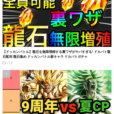
【ドッカンバトル】龍石を無限増殖する裏ワザがヤバすぎる! ドカバト龍
石配布 龍石集め ドッカンバトル新キャラ ドカバトガチャ
バグ