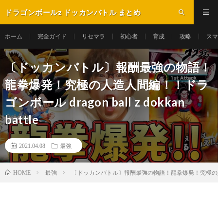
ドラゴンボールz ドッカンバトル まとめ
ホーム
完全ガイド
リセマラ
初心者
育成
攻略
スマ
〔ドッカンバトル〕報酬最強の物語！
龍拳爆発！究極の人造人間編！！ドラ
ゴンボール dragon ball z dokkan
battle
2021.04.08
最強
最強
〔ドッカンバトル〕報酬最強の物語！龍拳爆発！究極の人造人間編！！ド
HOME