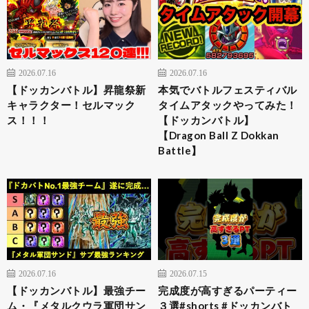
2026.07.16
2026.07.16
【ドッカンバトル】昇龍祭新
本気でバトルフェスティバル
キャラクター！セルマック
タイムアタックやってみた！
ス！！！
【ドッカンバトル】
【Dragon Ball Z Dokkan
Battle】
2026.07.16
2026.07.15
【ドッカンバトル】最強チー
完成度が高すぎるパーティー
ム・『メタルクウラ軍団サン
３選#shorts #ドッカンバト