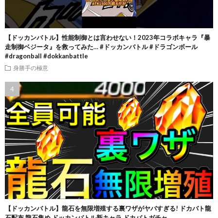
【ドッカンバトル】性能制御とは言わせない！2023年コラボキャラ『暴
走制御ベジータ』を救ってみた… #ドッカンバトル #ドラゴンボール
#dragonball #dokkanbattle
身勝手の極意
【ドッカンバトル】龍石を無限増殖する裏ワザがヤバすぎる! ドカバト龍
石配布 龍石集め ドッカンバトル新キャラ ドカバトガチャ