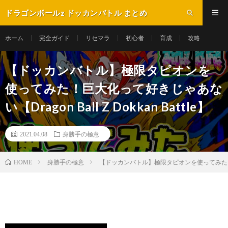
ドラゴンボールz ドッカンバトル まとめ
ホーム
完全ガイド
リセマラ
初心者
育成
攻略
【ドッカンバトル】極限タピオンを
使ってみた！巨大化って好きじゃあな
い【Dragon Ball Z Dokkan Battle】
2021.04.08
身勝手の極意
身勝手の極意
【ドッカンバトル】極限タピオンを使ってみた！巨大化って
HOME