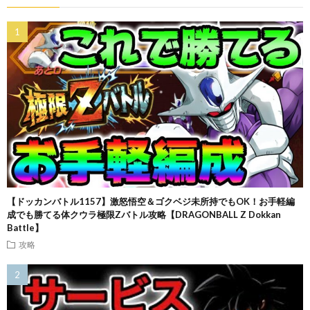
【ドッカンバトル1157】激怒悟空＆ゴクベジ未所持でもOK！お手軽編
成でも勝てる体クウラ極限Zバトル攻略【DRAGONBALL Z Dokkan
Battle】
攻略