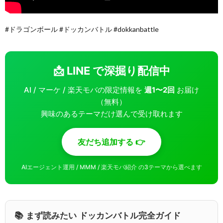
#ドラゴンボール #ドッカンバトル #dokkanbattle
📩 LINE で深掘り配信中
AI / マーケ / 楽天モバの限定情報を
週1〜2回
お届け
（無料）
興味のあるテーマだけ選んで受け取れます
友だち追加する 👉
AIエージェント運用 / MMM / 楽天モバ紹介 の3テーマから選べます
📚 まず読みたい ドッカンバトル完全ガイド