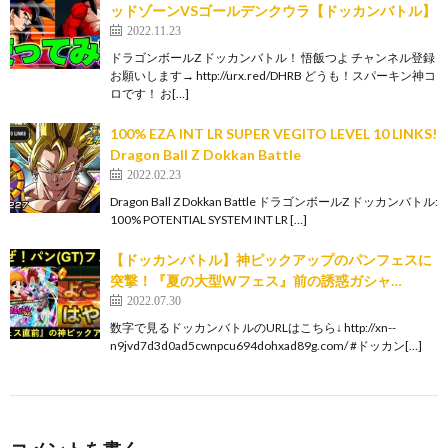
ッドゾーンVSゴールデンクウラ【ドッカンバトル】
2022.11.23
ドラゴンボールZ ドッカンバトル！ 悟飯つよ チャンネル登録
お願いします→ http://urx.red/DHRB どうも！スパーキン神コ
ロです！ お[…]
100% EZA INT LR SUPER VEGITO LEVEL 10 LINKS!
Dragon Ball Z Dokkan Battle
2022.02.23
Dragon Ball Z Dokkan Battle ドラゴンボールZ ドッカンバトル:
100% POTENTIAL SYSTEM INT LR […]
【ドッカンバトル】神ピックアップのパンフェスに
突撃！『夏の大型Wフェス』前の誘惑ガシャ…
2022.07.30
数字で見るドッカンバトルのURLはこちら↓ http://xn--
n9jvd7d3d0ad5cwnpcu694dohxad89g.com/ #ドッカン[…]