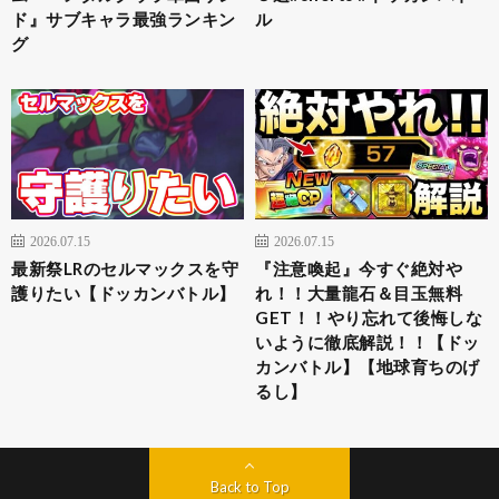
ド』サブキャラ最強ランキン
ル
グ
2026.07.15
2026.07.15
最新祭LRのセルマックスを守
『注意喚起』今すぐ絶対や
護りたい【ドッカンバトル】
れ！！大量龍石＆目玉無料
GET！！やり忘れて後悔しな
いように徹底解説！！【ドッ
カンバトル】【地球育ちのげ
るし】
Back to Top