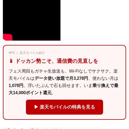
#PR ／ 楽天モバイル紹介
📱 ドッカン勢こそ、通信費の見直しを
フェス周回もガチャ生放送も、Wi-Fiなしでサクサク。楽
天モバイルは
データ使い放題で月3,278円
、使わない月は
1,078円
。浮いたぶんで石も回せます。いま
乗り換えで最
大14,000ポイント還元
。
▶ 楽天モバイルの特典を見る