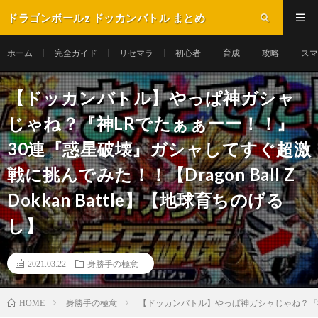
ドラゴンボールz ドッカンバトル まとめ
ホーム
完全ガイド
リセマラ
初心者
育成
攻略
スマ
【ドッカンバトル】やっぱ神ガシャ
じゃね？『神LRでたぁぁーー！！』
30連『惑星破壊』ガシャしてすぐ超激
戦に挑んでみた！！【Dragon Ball Z
Dokkan Battle】【地球育ちのげる
し】
2021.03.22
身勝手の極意
身勝手の極意
【ドッカンバトル】やっぱ神ガシャじゃね？『神LRで
HOME