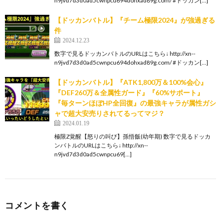
n9jvd7d3d0ad5cwnpcu694dohxad89g.com/ #ドッカン[…]
【ドッカンバトル】『チーム極限2024』が強過ぎる
件
2024.12.23
数字で見るドッカンバトルのURLはこちら↓ http://xn--
n9jvd7d3d0ad5cwnpcu694dohxad89g.com/ #ドッカン[…]
【ドッカンバトル】『ATK1,800万＆100%会心』
『DEF260万＆全属性ガード』『60%サポート』
『毎ターンほぼHP全回復』の最強キャラが属性ガシ
ャで超大安売りされてるってマジ？
2024.01.19
極限Z覚醒【怒りの叫び】孫悟飯(幼年期) 数字で見るドッカ
ンバトルのURLはこちら↓ http://xn--
n9jvd7d3d0ad5cwnpcu69[…]
コメントを書く