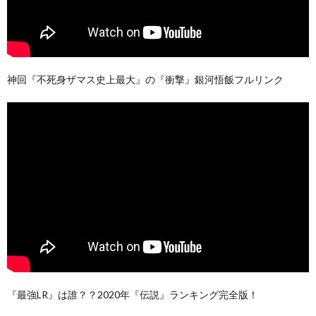
神回『不死身ザマス史上最大』の『衝撃』銀河悟飯フルリンク
『最強LR』は誰？？2020年『伝説』ランキング完全版！