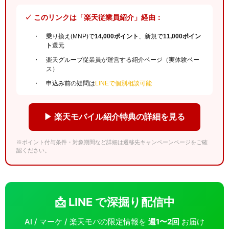
✓ このリンクは「楽天従業員紹介」経由：
乗り換え(MNP)で
14,000ポイント
、新規で
11,000ポイン
ト
還元
楽天グループ従業員が運営する紹介ページ（実体験ベー
ス）
申込み前の疑問は
LINEで個別相談可能
▶ 楽天モバイル紹介特典の詳細を見る
※ポイント付与条件・対象期間など詳細は遷移先キャンペーンページをご確
認ください。
📩 LINE で深掘り配信中
AI / マーケ / 楽天モバの限定情報を
週1〜2回
お届け