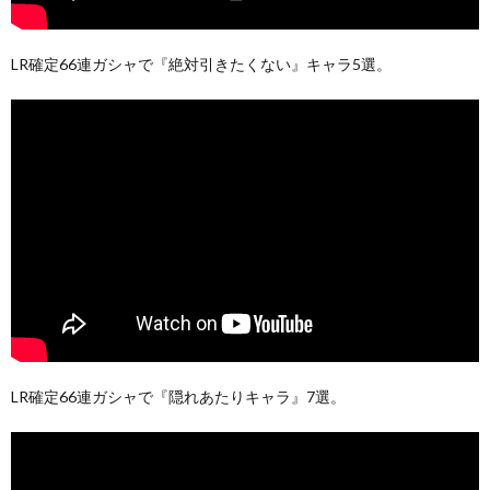
LR確定66連ガシャで『絶対引きたくない』キャラ5選。
LR確定66連ガシャで『隠れあたりキャラ』7選。