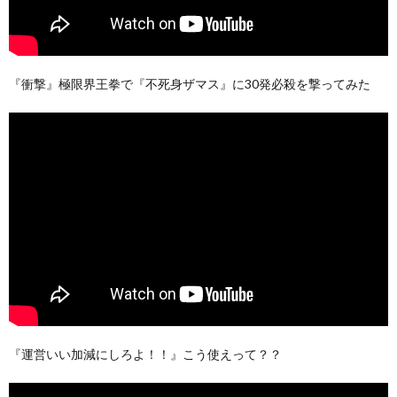
『衝撃』極限界王拳で『不死身ザマス』に30発必殺を撃ってみた
『運営いい加減にしろよ！！』こう使えって？？