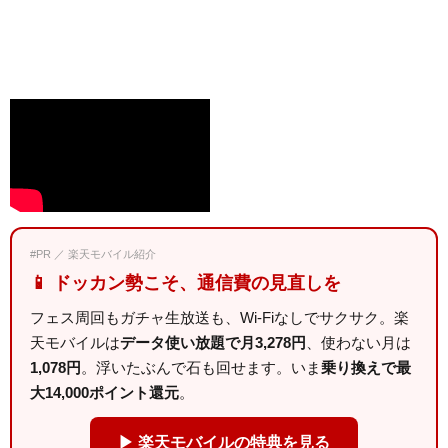
#PR ／ 楽天モバイル紹介
📱 ドッカン勢こそ、通信費の見直しを
フェス周回もガチャ生放送も、Wi-Fiなしでサクサク。楽
天モバイルは
データ使い放題で月3,278円
、使わない月は
1,078円
。浮いたぶんで石も回せます。いま
乗り換えで最
大14,000ポイント還元
。
▶ 楽天モバイルの特典を見る