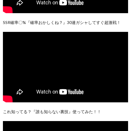
SSR確率〇%『確率おかしくね？』30連ガシャしてすぐ超激戦！
これ知ってる？『誰も知らない裏技』使ってみた！！