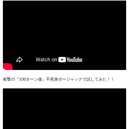
衝撃の『100ターン後』不死身ボージャックで試してみた！！