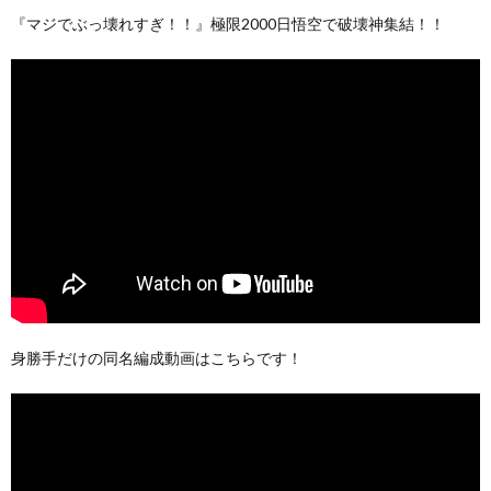
『マジでぶっ壊れすぎ！！』極限2000日悟空で破壊神集結！！
身勝手だけの同名編成動画はこちらです！