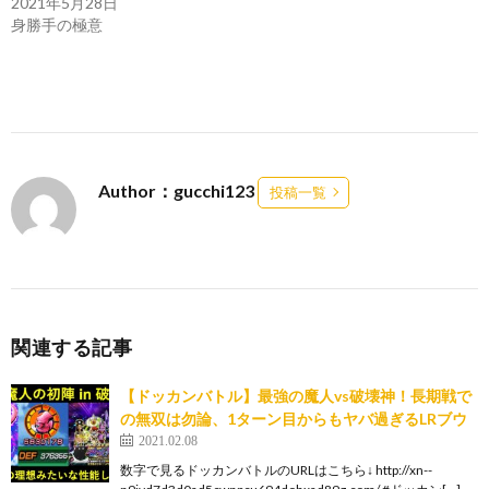
2021年5月28日
身勝手の極意
Author：gucchi123
投稿一覧
関連する記事
【ドッカンバトル】最強の魔人vs破壊神！長期戦で
の無双は勿論、1ターン目からもヤバ過ぎるLRブウ
2021.02.08
数字で見るドッカンバトルのURLはこちら↓ http://xn--