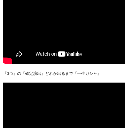
『3つ』の『確定演出』どれか出るまで『一生ガシャ』