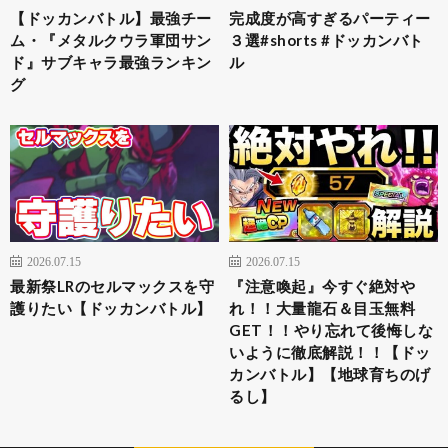
【ドッカンバトル】最強チー
完成度が高すぎるパーティー
ム・『メタルクウラ軍団サン
３選#shorts #ドッカンバト
ド』サブキャラ最強ランキン
ル
グ
2026.07.15
2026.07.15
最新祭LRのセルマックスを守
『注意喚起』今すぐ絶対や
護りたい【ドッカンバトル】
れ！！大量龍石＆目玉無料
GET！！やり忘れて後悔しな
いように徹底解説！！【ドッ
カンバトル】【地球育ちのげ
るし】