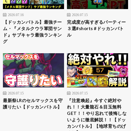
2026.07.16
2026.07.15
【ドッカンバトル】最強チー
完成度が高すぎるパーティー
ム・『メタルクウラ軍団サン
３選#shorts #ドッカンバト
ド』サブキャラ最強ランキン
ル
グ
2026.07.15
2026.07.15
最新祭LRのセルマックスを守
『注意喚起』今すぐ絶対や
護りたい【ドッカンバトル】
れ！！大量龍石＆目玉無料
GET！！やり忘れて後悔しな
いように徹底解説！！【ドッ
カンバトル】【地球育ちのげ