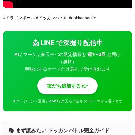
#ドラゴンボール #ドッカンバトル #dokkanbattle
📩 LINE で深掘り配信中
AI / マーケ / 楽天モバの限定情報を
週1〜2回
お届け
（無料）
興味のあるテーマだけ選んで受け取れます
友だち追加する 👉
AIエージェント運用 / MMM / 楽天モバ紹介 の3テーマから選べます
📚 まず読みたい ドッカンバトル完全ガイド