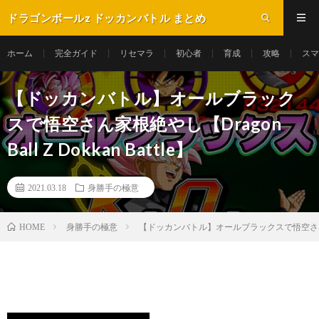
ドラゴンボールz ドッカンバトル まとめ
ホーム
完全ガイド
リセマラ
初心者
育成
攻略
スマ
【ドッカンバトル】オールブラック
スで悟空さん家根絶やし【Dragon
Ball Z Dokkan Battle】
2021.03.18
身勝手の極意
身勝手の極意
【ドッカンバトル】オールブラックスで悟空さん家根絶やし【
HOME