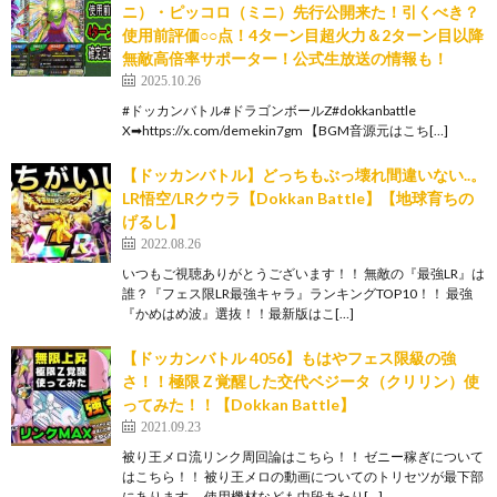
ニ）・ピッコロ（ミニ）先行公開来た！引くべき？
使用前評価○○点！4ターン目超火力＆2ターン目以降
無敵高倍率サポーター！公式生放送の情報も！
2025.10.26
#ドッカンバトル#ドラゴンボールZ#dokkanbattle
X➡https://x.com/demekin7gm 【BGM音源元はこち[…]
【ドッカンバトル】どっちもぶっ壊れ間違いない..。
LR悟空/LRクウラ【Dokkan Battle】【地球育ちの
げるし】
2022.08.26
いつもご視聴ありがとうございます！！ 無敵の『最強LR』は
誰？『フェス限LR最強キャラ』ランキングTOP10！！ 最強
『かめはめ波』選抜！！最新版はこ[…]
【ドッカンバトル 4056】もはやフェス限級の強
さ！！極限Ｚ覚醒した交代ベジータ（クリリン）使
ってみた！！【Dokkan Battle】
2021.09.23
被り王メロ流リンク周回論はこちら！！ ゼニー稼ぎについて
はこちら！！ 被り王メロの動画についてのトリセツが最下部
にあります。 使用機材なども中段あたり[…]