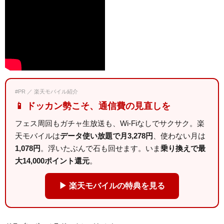
#PR ／ 楽天モバイル紹介
📱 ドッカン勢こそ、通信費の見直しを
フェス周回もガチャ生放送も、Wi-Fiなしでサクサク。楽
天モバイルは
データ使い放題で月3,278円
、使わない月は
1,078円
。浮いたぶんで石も回せます。いま
乗り換えで最
大14,000ポイント還元
。
▶ 楽天モバイルの特典を見る