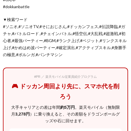
#dokkanbattle
▼検索ワード
#ソニオ,#ソニオTV,#そにおじさん,#ドッカンフェス,#伝説降臨,#ガ
チャ,#バトルロード ,#チェインバトル,#悟空伝,#大乱戦,#超激戦,#初
心者,#最強パーティー,#BGM,#ランク上げ,#ベジット,#リンクスキル
上げ,#かめはめ波パーティー,#確定演出,#アクティブスキル,#身勝手
の極意,#ポルンガ,#パンチマシン
#PR ／ 楽天モバイル従業員紹介プログラム
🎮 ドッカン周回より先に、スマホ代を削
ろう
大手キャリアとの差は年間
約5万円
。楽天モバイル（無制限
月
3,278円
）に乗り換えると、その差額をドラゴンボールグ
ッズや石に回せます。