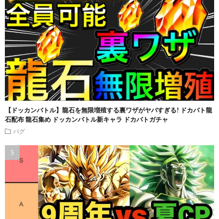
【ドッカンバトル】龍石を無限増殖する裏ワザがヤバすぎる! ドカバト龍
石配布 龍石集め ドッカンバトル新キャラ ドカバトガチャ
バグ