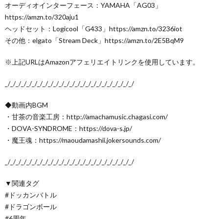
オーディオインターフェース：YAMAHA「AG03」
https://amzn.to/320aju1
ヘッドセット：Logicool「G433」https://amzn.to/3236iot
その他：elgato「Stream Deck」https://amzn.to/2E5BqM9
※上記URLはAmazonアフェリエイトリンクを使用しています。
_/_/_/_/_/_/_/_/_/_/_/_/_/_/_/_/_/_/_/_/_/_/_/_/
◆動画内BGM
・甘茶の音楽工房：http://amachamusic.chagasi.com/
・DOVA-SYNDROME：https://dova-s.jp/
・魔王魂：https://maoudamashii.jokersounds.com/
_/_/_/_/_/_/_/_/_/_/_/_/_/_/_/_/_/_/_/_/_/_/_/_/
▼関連タグ
#ドッカンバトル
#ドラゴンボール
#6周年