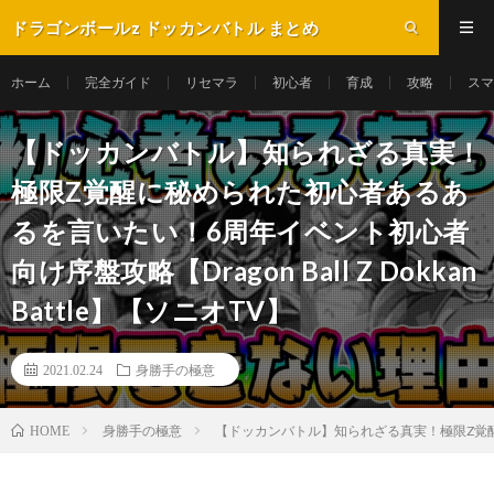
ドラゴンボールz ドッカンバトル まとめ
ホーム
完全ガイド
リセマラ
初心者
育成
攻略
スマ
【ドッカンバトル】知られざる真実！
極限Z覚醒に秘められた初心者あるあ
るを言いたい！6周年イベント初心者
向け序盤攻略【Dragon Ball Z Dokkan
Battle】【ソニオTV】
2021.02.24
身勝手の極意
身勝手の極意
【ドッカンバトル】知られざる真実！極限Z覚醒に秘め
HOME