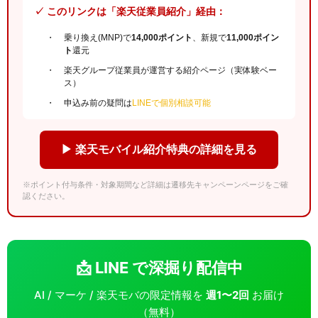
✓ このリンクは「楽天従業員紹介」経由：
乗り換え(MNP)で
14,000ポイント
、新規で
11,000ポイン
ト
還元
楽天グループ従業員が運営する紹介ページ（実体験ベー
ス）
申込み前の疑問は
LINEで個別相談可能
▶ 楽天モバイル紹介特典の詳細を見る
※ポイント付与条件・対象期間など詳細は遷移先キャンペーンページをご確
認ください。
📩 LINE で深掘り配信中
AI / マーケ / 楽天モバの限定情報を
週1〜2回
お届け
（無料）