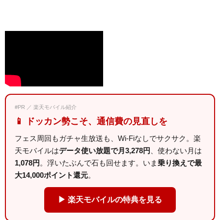
#PR ／ 楽天モバイル紹介
📱 ドッカン勢こそ、通信費の見直しを
フェス周回もガチャ生放送も、Wi-Fiなしでサクサク。楽
天モバイルは
データ使い放題で月3,278円
、使わない月は
1,078円
。浮いたぶんで石も回せます。いま
乗り換えで最
大14,000ポイント還元
。
▶ 楽天モバイルの特典を見る