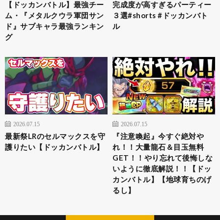
【ドッカンバトル】最強チー
完成度が高すぎるパーティー
ム・『メタルクウラ軍団サン
３選#shorts #ドッカンバト
ド』サブキャラ最強ランキン
ル
グ
2026.07.15
2026.07.15
最新祭LRのセルマックスを守
『注意喚起』今すぐ絶対や
護りたい【ドッカンバトル】
れ！！大量龍石＆目玉無料
GET！！やり忘れて後悔しな
いように徹底解説！！【ドッ
カンバトル】【地球育ちのげ
るし】