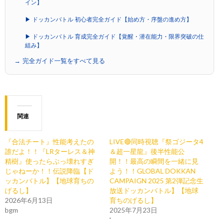
イン】
▶ ドッカンバトル 初心者完全ガイド【始め方・序盤の進め方】
▶ ドッカンバトル 育成完全ガイド【覚醒・潜在能力・限界突破の仕
組み】
→ 完全ガイド一覧をすべて見る
関連
『合法チート』性能考えたの
LIVE🔴同時視聴『祭ゴジータ4
誰だよ！！『LRターレス＆神
＆超一星龍』後半性能公
精樹』使ったらぶっ壊れすぎ
開！！最高の瞬間を一緒に見
じゃねーか！！伝説降臨【ド
よう！！GLOBAL DOKKAN
ッカンバトル】【地球育ちの
CAMPAIGN 2025 第2弾記念生
げるし】
放送ドッカンバトル】【地球
2026年6月13日
育ちのげるし】
bgm
2025年7月23日