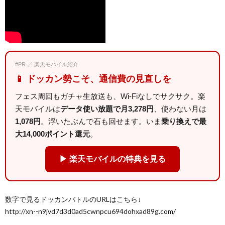
#PR ／ 楽天モバイル紹介
📱 ドッカン勢こそ、通信費の見直しを
フェス周回もガチャ生放送も、Wi-Fiなしでサクサク。楽
天モバイルは
データ使い放題で月3,278円
、使わない月は
1,078円
。浮いたぶんで石も回せます。いま
乗り換えで最
大14,000ポイント還元
。
▶ 楽天モバイルの特典を見る
数字で見るドッカンバトルのURLはこちら↓
http://xn--n9jvd7d3d0ad5cwnpcu694dohxad89g.com/