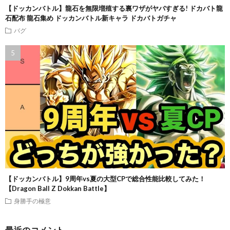
【ドッカンバトル】龍石を無限増殖する裏ワザがヤバすぎる! ドカバト龍
石配布 龍石集め ドッカンバトル新キャラ ドカバトガチャ
バグ
【ドッカンバトル】9周年vs夏の大型CPで総合性能比較してみた！
【Dragon Ball Z Dokkan Battle】
身勝手の極意
最近のコメント