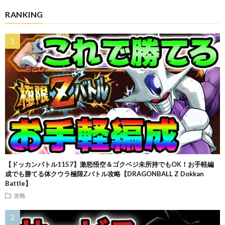
RANKING
【ドッカンバトル1157】激怒悟空＆ゴクベジ未所持でもOK！お手軽編
成でも勝てる体クウラ極限Zバトル攻略【DRAGONBALL Z Dokkan
Battle】
攻略