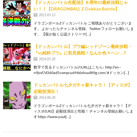
【ドッカンバトル生配信】８周年の最終決戦じゃ
い！！【DRAGONBALL Z Dokkan Battle】
2023.03.13
ドラゴンボールZドッカンバトル ご視聴ありがとうございま
す。 よかったらチャンネル登録、Twitterフォローお願いしま
す。 【龍が如く公認ストリーマ[…]
【ドッカンバトル】ブウ編レッドゾーン最終決戦・
『vs純粋ブウ』に初見挑戦！なんか色々ヘン…？
2024.05.20
数字で見るドッカンバトルのURLはこちら↓ http://xn--
n9jvd7d3d0ad5cwnpcu694dohxad89g.com/ #ドッカン[…]
ドッカンバトル七夕ガチャ新キャラ！【ディスポ】
必殺技演出！
2024.06.28
ドラゴンボールZドッカンバトル七夕ガチャ新キャラ！【デ
ィスポ(UR)】必殺技演出と性能！ チャンネル登録お願いしま
す https://www.yout[…]