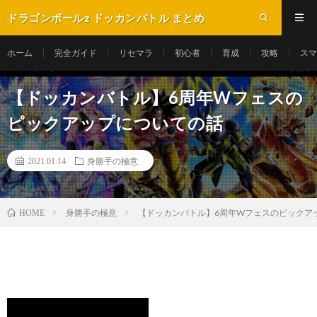
ドラゴンボールz ドッカンバトル まとめ
ホーム
完全ガイド
リセマラ
初心者
育成
攻略
スマ
【ドッカンバトル】6周年Wフェスの
ピックアップについての話
2021.01.14
身勝手の極意
身勝手の極意
【ドッカンバトル】6周年Wフェスのピックア
HOME