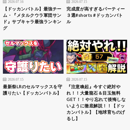
2026.07.16
2026.07.15
【ドッカンバトル】最強チー
完成度が高すぎるパーティー
ム・『メタルクウラ軍団サン
３選#shorts #ドッカンバト
ド』サブキャラ最強ランキン
ル
グ
2026.07.15
2026.07.15
最新祭LRのセルマックスを守
『注意喚起』今すぐ絶対や
護りたい【ドッカンバトル】
れ！！大量龍石＆目玉無料
GET！！やり忘れて後悔しな
いように徹底解説！！【ドッ
カンバトル】【地球育ちのげ
るし】