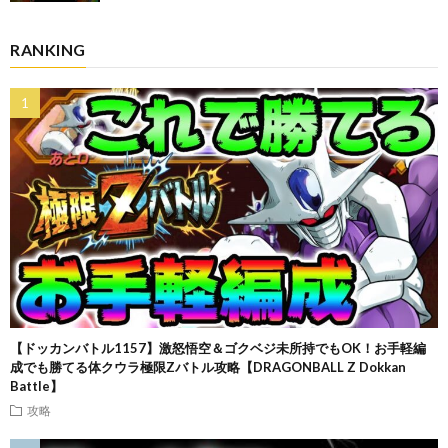
RANKING
【ドッカンバトル1157】激怒悟空＆ゴクベジ未所持でもOK！お手軽編
成でも勝てる体クウラ極限Zバトル攻略【DRAGONBALL Z Dokkan
Battle】
攻略