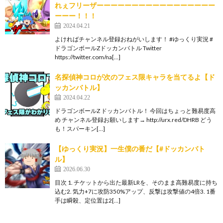
れぇフリーザーーーーーーーーーーーーーーーーー
ーーー！！！
2024.04.21
よければチャンネル登録おねがいします！ #ゆっくり実況 #
ドラゴンボールZドッカンバトル Twitter
https://twitter.com/na[…]
名探偵神コロが次のフェス限キャラを当てるよ【ド
ッカンバトル】
2024.04.22
ドラゴンボールZ ドッカンバトル！ 今回はちょっと難易度高
め チャンネル登録お願いします→ http://urx.red/DHRB どう
も！スパーキン[…]
【ゆっくり実況】一生僕の番だ【#ドッカンバト
ル】
2026.06.30
目次 1. チケットから出た最新LRを、そのまま高難易度に持ち
込む2. 気力+7に攻防350%アップ、反撃は攻撃値の4倍3. 1番
手は瞬殺、定位置は2[…]