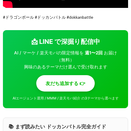
#ドラゴンボール #ドッカンバトル #dokkanbattle
📩 LINE で深掘り配信中
AI / マーケ / 楽天モバの限定情報を
週1〜2回
お届け
（無料）
興味のあるテーマだけ選んで受け取れます
友だち追加する 👉
AIエージェント運用 / MMM / 楽天モバ紹介 の3テーマから選べます
📚 まず読みたい ドッカンバトル完全ガイド