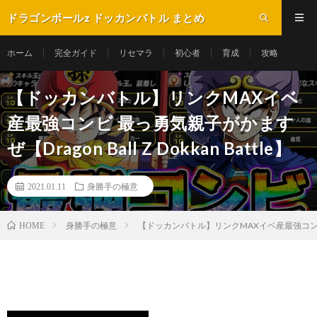
ドラゴンボールz ドッカンバトル まとめ
ホーム
完全ガイド
リセマラ
初心者
育成
攻略
【ドッカンバトル】リンクMAXイベ
産最強コンビ 最っ勇気親子がかます
ぜ【Dragon Ball Z Dokkan Battle】
2021.01.11
身勝手の極意
身勝手の極意
【ドッカンバトル】リンクMAXイベ産最強コンビ 最っ勇気
HOME