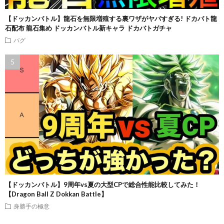
【ドッカンバトル】龍石を無限増殖する裏ワザがヤバすぎる! ドカバト龍
石配布 龍石集め ドッカンバトル新キャラ ドカバトガチャ
バグ
【ドッカンバトル】9周年vs夏の大型CPで総合性能比較してみた！
【Dragon Ball Z Dokkan Battle】
身勝手の極意