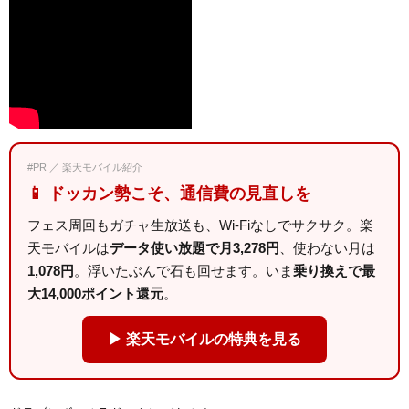
#PR ／ 楽天モバイル紹介
📱 ドッカン勢こそ、通信費の見直しを
フェス周回もガチャ生放送も、Wi-Fiなしでサクサク。楽
天モバイルは
データ使い放題で月3,278円
、使わない月は
1,078円
。浮いたぶんで石も回せます。いま
乗り換えで最
大14,000ポイント還元
。
▶ 楽天モバイルの特典を見る