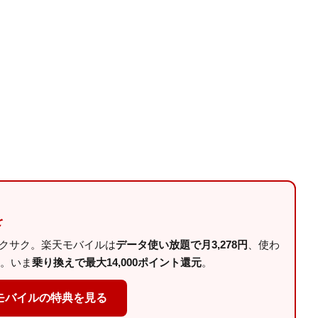
を
サクサク。楽天モバイルは
データ使い放題で月3,278円
、使わ
。いま
乗り換えで最大14,000ポイント還元
。
モバイルの特典を見る