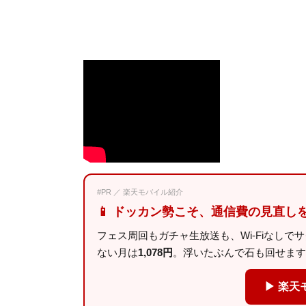
#PR ／ 楽天モバイル紹介
📱 ドッカン勢こそ、通信費の見直し
フェス周回もガチャ生放送も、Wi-Fiなしで
ない月は
1,078円
。浮いたぶんで石も回せます
▶ 楽天