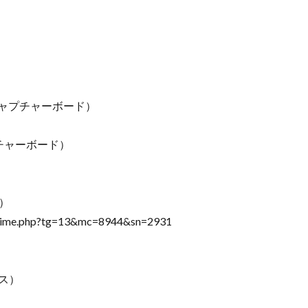
550（キャプチャーボード）
（キャプチャーボード）
C）
l_prime.php?tg=13&mc=8944&sn=2931
）
イス）