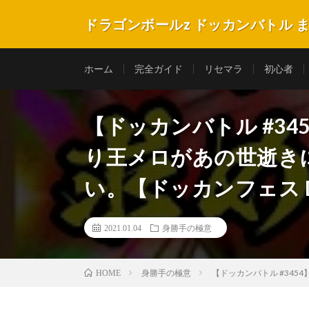
ドラゴンボールz ドッカンバトル 
ホーム
完全ガイド
リセマラ
初心者
【ドッカンバトル #3
り王メロがあの世逝き
い。【ドッカンフェス Dok
2021.01.04
身勝手の極意
身勝手の極意
【ドッカンバトル #345
HOME