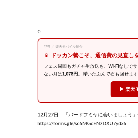
0
#PR ／ 楽天モバイル紹介
📱 ドッカン勢こそ、通信費の見直し
フェス周回もガチャ生放送も、Wi-Fiなしで
ない月は
1,078円
。浮いたぶんで石も回せます
▶ 楽天
12月27日 「バードフミヤに会いましょう
https://forms.gle/sc6MGcENzDXU7ydx6
—-