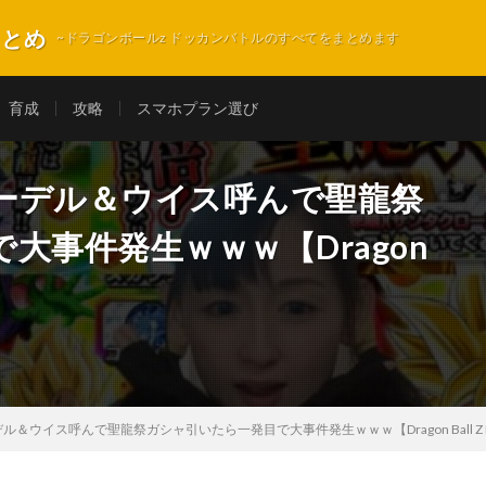
まとめ
~ドラゴンボールz ドッカンバトルのすべてをまとめます
育成
攻略
スマホプラン選び
ーデル＆ウイス呼んで聖龍祭
大事件発生ｗｗｗ【Dragon
ウイス呼んで聖龍祭ガシャ引いたら一発目で大事件発生ｗｗｗ【Dragon Ball Z Dokka