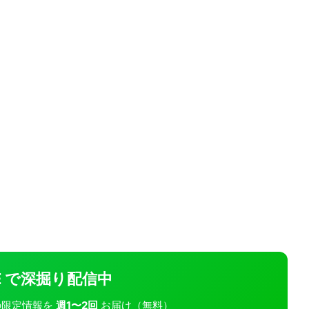
INE で深掘り配信中
モバの限定情報を
週1〜2回
お届け（無料）