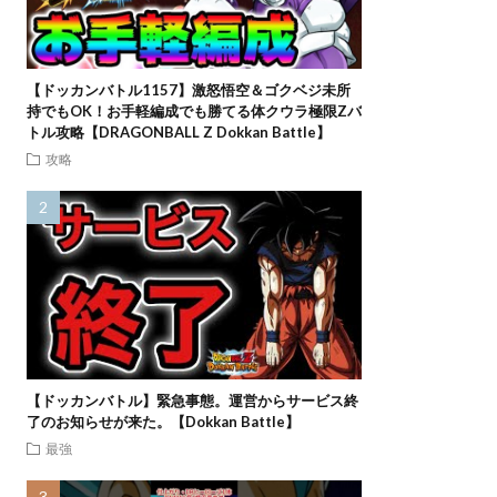
【ドッカンバトル1157】激怒悟空＆ゴクベジ未所
持でもOK！お手軽編成でも勝てる体クウラ極限Zバ
トル攻略【DRAGONBALL Z Dokkan Battle】
攻略
【ドッカンバトル】緊急事態。運営からサービス終
了のお知らせが来た。【Dokkan Battle】
最強