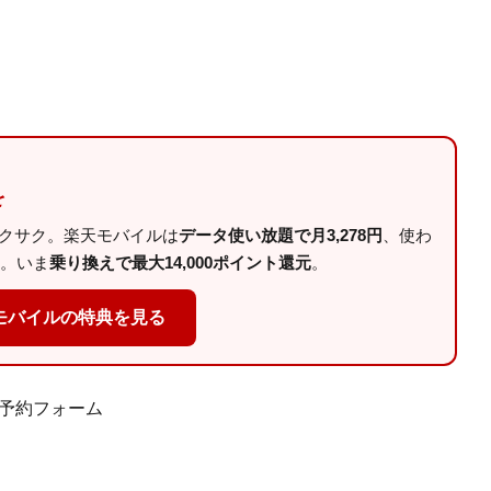
を
サクサク。楽天モバイルは
データ使い放題で月3,278円
、使わ
。いま
乗り換えで最大14,000ポイント還元
。
モバイルの特典を見る
」予約フォーム