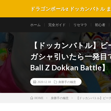
ドラゴンボールz ドッカンバトル 
ホーム
完全ガイド
リセマラ
初心者
【ドッカンバトル】ビ
ガシャ引いたら一発目で
Ball Z Dokkan Battle】
2020.12.18
身勝手の極意
身勝手の極意
【ドッカンバトル】ビーデル＆
HOME