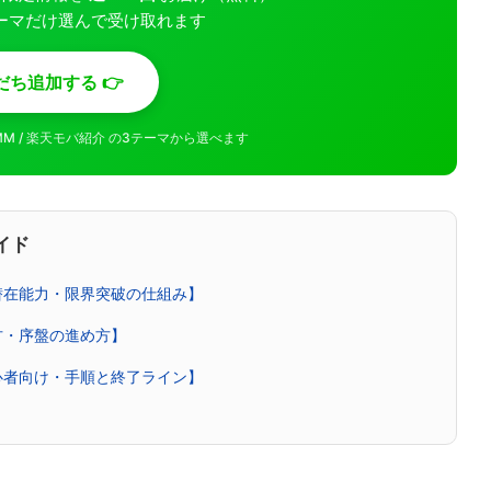
ーマだけ選んで受け取れます
だち追加する 👉
MMM / 楽天モバ紹介 の3テーマから選べます
イド
潜在能力・限界突破の仕組み】
方・序盤の進め方】
心者向け・手順と終了ライン】