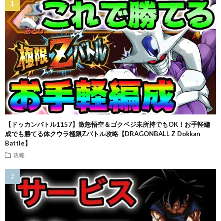
【ドッカンバトル1157】激怒悟空＆ゴクベジ未所持でもOK！お手軽編
成でも勝てる体クウラ極限Zバトル攻略【DRAGONBALL Z Dokkan
Battle】
攻略