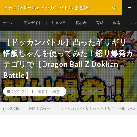
ドラゴンボールz ドッカンバトル まとめ
ホーム
完全ガイド
リセマラ
初心者
育成
攻略
スマ
【ドッカンバトル】凸ったギリギリ
悟飯ちゃんを使ってみた！怒り爆発カ
テゴリで【Dragon Ball Z Dokkan
Battle】
2020.12.16
身勝手の極意
身勝手の極意
【ドッカンバトル】凸ったギリギリ悟飯ちゃんを使ってみた
HOME