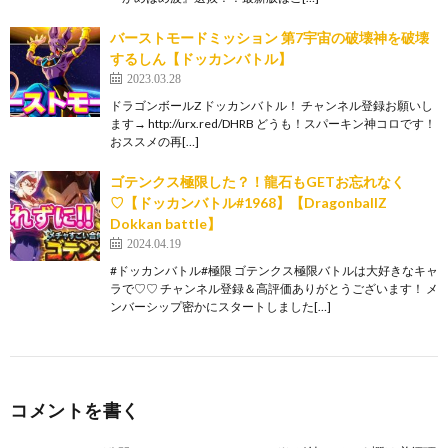
バーストモードミッション 第7宇宙の破壊神を破壊
するしん【ドッカンバトル】
2023.03.28
ドラゴンボールZ ドッカンバトル！ チャンネル登録お願いし
ます→ http://urx.red/DHRB どうも！スパーキン神コロです！
おススメの再[…]
ゴテンクス極限した？！龍石もGETお忘れなく
♡【ドッカンバトル#1968】【DragonballZ
Dokkan battle】
2024.04.19
#ドッカンバトル#極限 ゴテンクス極限バトルは大好きなキャ
ラで♡♡ チャンネル登録＆高評価ありがとうございます！ メ
ンバーシップ密かにスタートしました[…]
コメントを書く