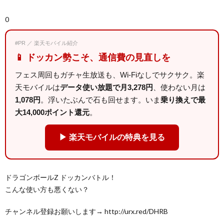
0
#PR ／ 楽天モバイル紹介
📱 ドッカン勢こそ、通信費の見直しを
フェス周回もガチャ生放送も、Wi-Fiなしでサクサク。楽
天モバイルは
データ使い放題で月3,278円
、使わない月は
1,078円
。浮いたぶんで石も回せます。いま
乗り換えで最
大14,000ポイント還元
。
▶ 楽天モバイルの特典を見る
ドラゴンボールZ ドッカンバトル！
こんな使い方も悪くない？
チャンネル登録お願いします→ http://urx.red/DHRB