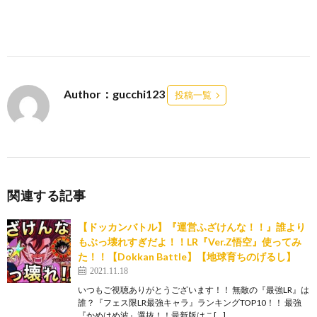
Author：gucchi123
投稿一覧
関連する記事
【ドッカンバトル】『運営ふざけんな！！』誰より
もぶっ壊れすぎだよ！！LR『Ver.Z悟空』使ってみ
た！！【Dokkan Battle】【地球育ちのげるし】
2021.11.18
いつもご視聴ありがとうございます！！ 無敵の『最強LR』は
誰？『フェス限LR最強キャラ』ランキングTOP10！！ 最強
『かめはめ波』選抜！！最新版はこ[…]