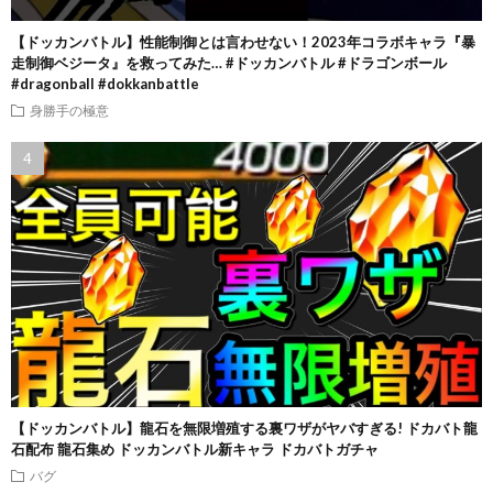
【ドッカンバトル】性能制御とは言わせない！2023年コラボキャラ『暴
走制御ベジータ』を救ってみた… #ドッカンバトル #ドラゴンボール
#dragonball #dokkanbattle
身勝手の極意
【ドッカンバトル】龍石を無限増殖する裏ワザがヤバすぎる! ドカバト龍
石配布 龍石集め ドッカンバトル新キャラ ドカバトガチャ
バグ