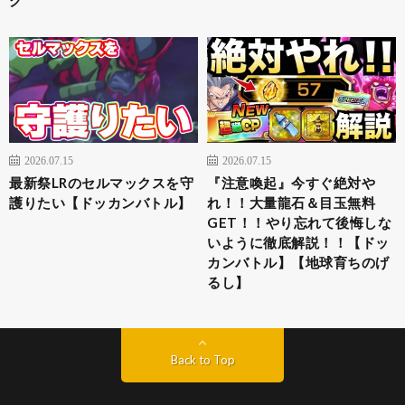
2026.07.15
2026.07.15
最新祭LRのセルマックスを守
『注意喚起』今すぐ絶対や
護りたい【ドッカンバトル】
れ！！大量龍石＆目玉無料
GET！！やり忘れて後悔しな
いように徹底解説！！【ドッ
カンバトル】【地球育ちのげ
るし】
Back to Top